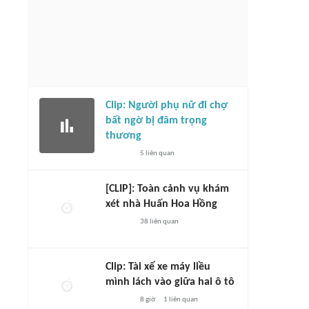
Clip: Người phụ nữ đi chợ
bất ngờ bị đâm trọng
thương
5
liên quan
[CLIP]: Toàn cảnh vụ khám
xét nhà Huấn Hoa Hồng
38
liên quan
Clip: Tài xế xe máy liều
mình lách vào giữa hai ô tô
8 giờ
1
liên quan