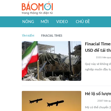
NÓNG
MỚI
VIDEO
CHỦ ĐỀ
TÌM KIẾM
FINACIAL TIMES
Finacial Time
USD để tái th
1555
liên qu
Quỹ này sẽ không d
nghiệp muốn đầu tư 
Hé lộ số lượ
2587
liên q
Mỹ có thể chuyển 2