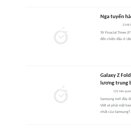
Nga tuyển hà
2148
Tờ Finacial Times (
đến chiến đấu ở Uk
Galaxy Z Fold
lương trung
125
liên qua
Samsung mới đây đã 
Việt sẽ phải mất b
nhất của Samsung?.