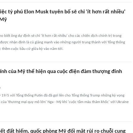
iệc tỷ phú Elon Musk tuyên bố sẽ chi 'ít hơn rất nhiều'
 Mỹ
 biết ông dự định sẽ chi 'ít hơn rất nhiều' cho các chiến dịch chính trị trong
ố được nhận định là cú giáng mạnh vào những người trung thành với Tổng thống
 thềm cuộc bầu cử giữa kỳ vào năm tới.
ính của Mỹ thể hiện qua cuộc điện đàm thượng đỉnh
n
 19/5 với Tổng thống Putin đã đã gợi lên cho Tổng thống Trump những kỳ vọng
i của 'thương mại quy mô lớn' Nga - Mỹ khi 'cuộc tắm máu thảm khốc' với Ukraine
iết đất hiếm, quốc phòng Mỹ đối mặt rủi ro chuỗi cung