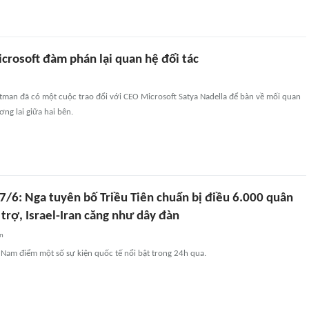
crosoft đàm phán lại quan hệ đối tác
man đã có một cuộc trao đổi với CEO Microsoft Satya Nadella để bàn về mối quan
ơng lai giữa hai bên.
17/6: Nga tuyên bố Triều Tiên chuẩn bị điều 6.000 quân
trợ, Israel-Iran căng như dây đàn
an
t Nam điểm một số sự kiện quốc tế nổi bật trong 24h qua.