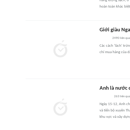
năng lượng sạch, ở
hoàn toàn khác biệt
Giới giàu Nga
2490
liên qu
Các cách 'lách' trừ
chí mua hàng của dâ
Anh là nước 
263
liên qu
Ngày 15-12, Anh chí
và tiến bộ xuyên Th
khu vực và xây dựng