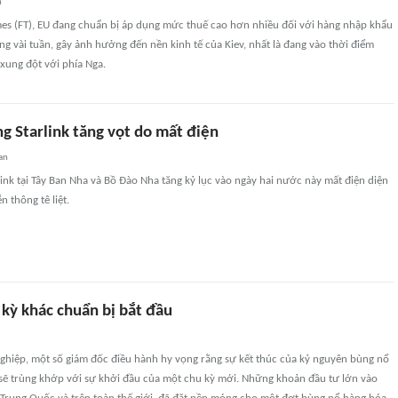
n
mes (FT), EU đang chuẩn bị áp dụng mức thuế cao hơn nhiều đối với hàng nhập khẩu
ng vài tuần, gây ảnh hưởng đến nền kinh tế của Kiev, nhất là đang vào thời điểm
xung đột với phía Nga.
g Starlink tăng vọt do mất điện
an
ink tại Tây Ban Nha và Bồ Đào Nha tăng kỷ lục vào ngày hai nước này mất điện diện
 thông tê liệt.
 kỳ khác chuẩn bị bắt đầu
ghiệp, một số giám đốc điều hành hy vọng rằng sự kết thúc của kỷ nguyên bùng nổ
sẽ trùng khớp với sự khởi đầu của một chu kỳ mới. Những khoản đầu tư lớn vào