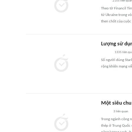
2155
liên qua
Theo tờ Financil Ti
từ Ukraine trong vò
then chốt của cuộc 
Lượng sử dụn
1335
liên qu
Số người dùng Starl
rộng khiến mạng viễn
Một siêu chu
3
liên quan
Trong ngành công n
thép ở Trung Quốc 