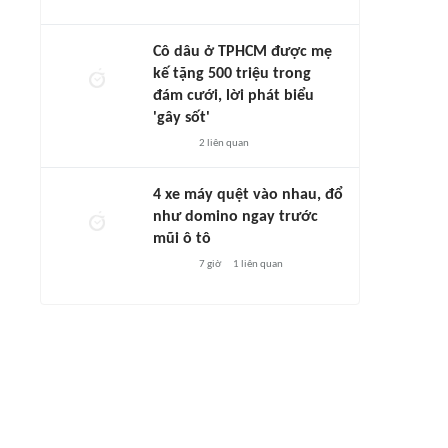
Cô dâu ở TPHCM được mẹ
kế tặng 500 triệu trong
đám cưới, lời phát biểu
'gây sốt'
2
liên quan
4 xe máy quệt vào nhau, đổ
như domino ngay trước
mũi ô tô
7 giờ
1
liên quan