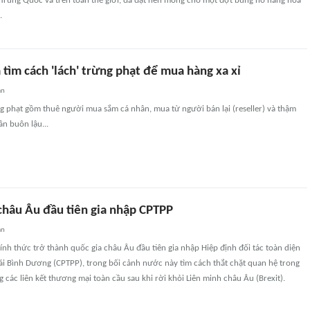
 Trung Quốc và trên toàn thế giới, đã đặt nền móng cho một đợt bùng nổ hàng hóa
.
 tìm cách 'lách' trừng phạt để mua hàng xa xỉ
an
ng phạt gồm thuê người mua sắm cá nhân, mua từ người bán lại (reseller) và thậm
n buôn lậu...
châu Âu đầu tiên gia nhập CPTPP
an
nh thức trở thành quốc gia châu Âu đầu tiên gia nhập Hiệp định đối tác toàn diện
ái Bình Dương (CPTPP), trong bối cảnh nước này tìm cách thắt chặt quan hệ trong
 các liên kết thương mại toàn cầu sau khi rời khỏi Liên minh châu Âu (Brexit).