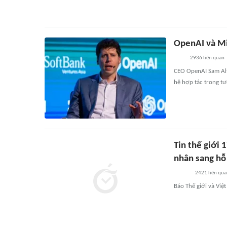
OpenAI và Mi
2936
liên quan
CEO OpenAI Sam Alt
hệ hợp tác trong tư
Tin thế giới 
nhân sang hỗ 
2421
liên qu
Báo Thế giới và Việ