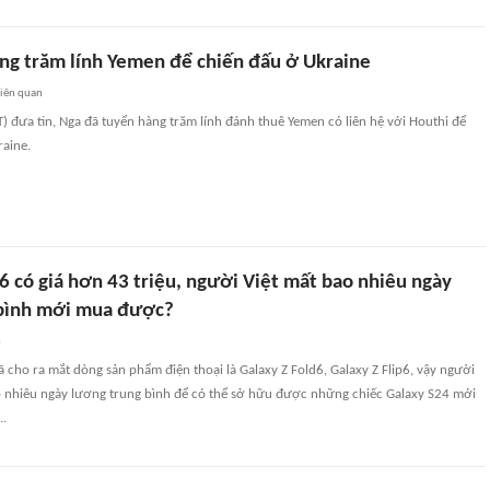
ng trăm lính Yemen để chiến đấu ở Ukraine
liên quan
FT) đưa tin, Nga đã tuyển hàng trăm lính đánh thuê Yemen có liên hệ với Houthi để
raine.
6 có giá hơn 43 triệu, người Việt mất bao nhiêu ngày
 bình mới mua được?
n
cho ra mắt dòng sản phẩm điện thoại là Galaxy Z Fold6, Galaxy Z Flip6, vậy người
ao nhiêu ngày lương trung bình để có thể sở hữu được những chiếc Galaxy S24 mới
..