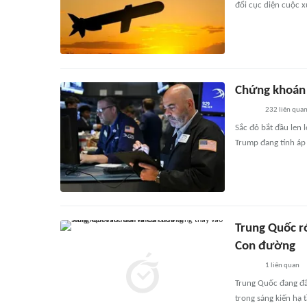
đổi cục diện cuộc x
Chứng khoán 
232
liên qua
Sắc đỏ bắt đầu len 
Trump đang tính áp 
Trung Quốc ró
Con đường
1
liên quan
Trung Quốc đang đẩ
trong sáng kiến hạ t