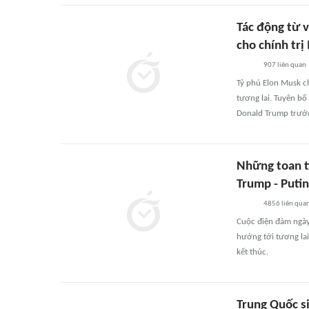
Tác động từ v
cho chính trị
907
liên quan
Tỷ phú Elon Musk cho
tương lai. Tuyên b
Donald Trump trước
Những toan t
Trump - Putin
4856
liên qua
Cuộc điện đàm ngày
hướng tới tương la
kết thúc.
Trung Quốc s