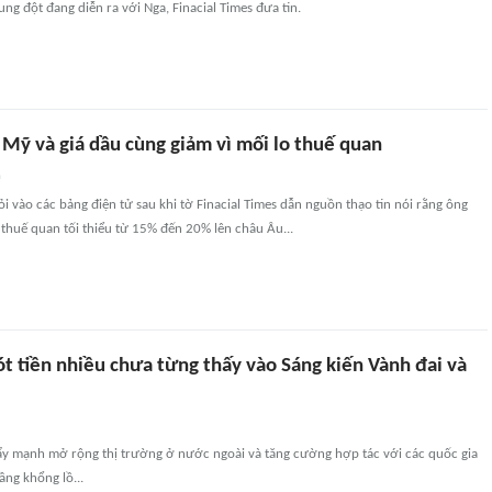
ung đột đang diễn ra với Nga, Finacial Times đưa tin.
Mỹ và giá dầu cùng giảm vì mối lo thuế quan
n
lỏi vào các bảng điện tử sau khi tờ Finacial Times dẫn nguồn thạo tin nói rằng ông
thuế quan tối thiểu từ 15% đến 20% lên châu Âu...
t tiền nhiều chưa từng thấy vào Sáng kiến Vành đai và
y mạnh mở rộng thị trường ở nước ngoài và tăng cường hợp tác với các quốc gia
ầng khổng lồ...