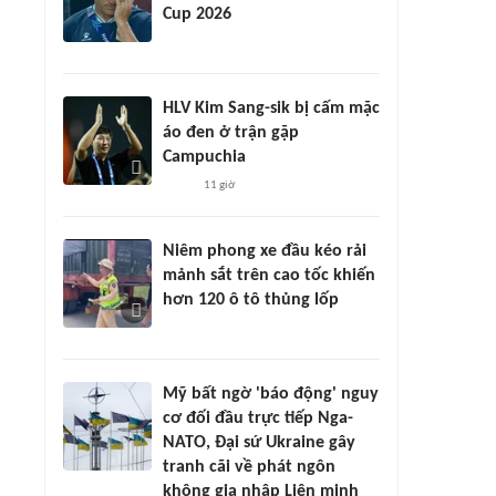
Cup 2026
HLV Kim Sang-sik bị cấm mặc
áo đen ở trận gặp
Campuchia
11 giờ
Niêm phong xe đầu kéo rải
mảnh sắt trên cao tốc khiến
hơn 120 ô tô thủng lốp
Mỹ bất ngờ 'báo động' nguy
cơ đối đầu trực tiếp Nga-
NATO, Đại sứ Ukraine gây
tranh cãi về phát ngôn
không gia nhập Liên minh