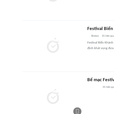
Festival Biể
Bnews
35
liên qu
Festival Biển Khánh
định khát vọng đưa 
Bế mạc Festi
35
liên q