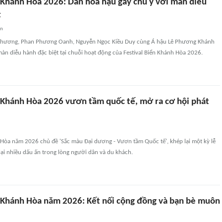
n Khánh Hòa 2026: Dàn hoa hậu gây chú ý với màn diễu
t
an
Phương, Phan Phương Oanh, Nguyễn Ngọc Kiều Duy cùng Á hậu Lê Phương Khánh
àn diễu hành đặc biệt tại chuỗi hoạt động của Festival Biển Khánh Hòa 2026.
n Khánh Hòa 2026 vươn tầm quốc tế, mở ra cơ hội phát
 Hòa năm 2026 chủ đề 'Sắc màu Đại dương - Vươn tầm Quốc tế', khép lại một kỳ lễ
lại nhiều dấu ấn trong lòng người dân và du khách.
n Khánh Hòa năm 2026: Kết nối cộng đồng và bạn bè muôn