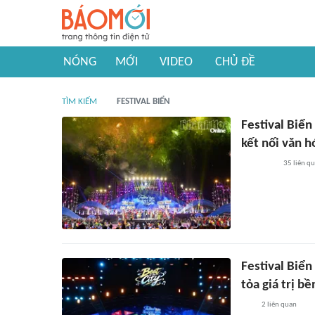
NÓNG
MỚI
VIDEO
CHỦ ĐỀ
TÌM KIẾM
FESTIVAL BIỂN
Festival Biể
kết nối văn h
35
liên q
Festival Biể
tỏa giá trị b
2
liên quan