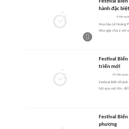
Festival Biể
hành đặc biệ
4
liên qu
Hoa hậu Lê Hoàng 
Như gây chú ý với m
Festival Biể
triển mới
35
liên quan
Festival Biển Khánh
hội quy mô lớn, để 
Festival Biể
phương