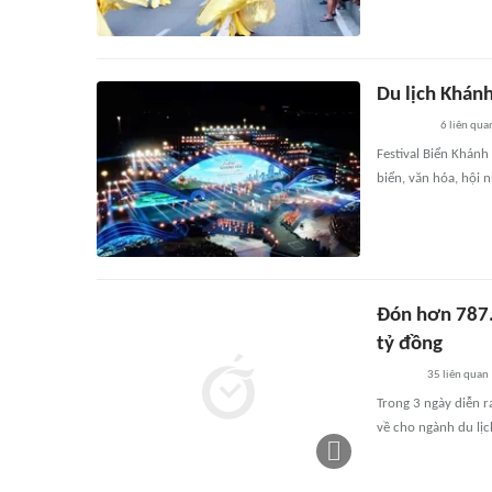
Du lịch Khánh
6
liên qua
Festival Biển Khán
biển, văn hóa, hội 
Đón hơn 787.
tỷ đồng
35
liên quan
Trong 3 ngày diễn 
về cho ngành du lịc