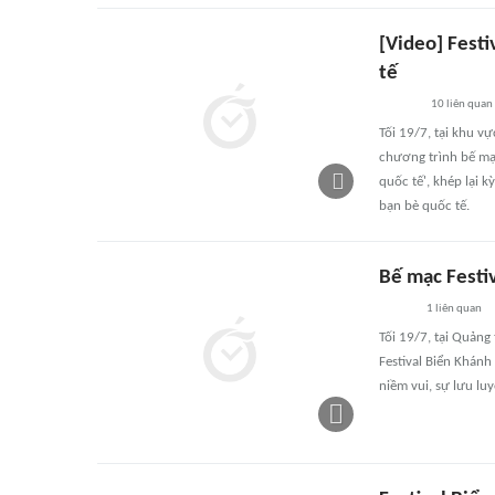
[Video] Fest
tế
10
liên quan
Tối 19/7, tại khu 
chương trình bế mạ
quốc tế', khép lại 
bạn bè quốc tế.
Bế mạc Festi
1
liên quan
Tối 19/7, tại Quản
Festival Biển Khánh
niềm vui, sự lưu luy