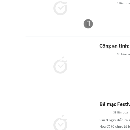
1
liên qu
Công an tỉnh:
35
liên q
Bế mạc Festi
35
liên quan
Sau 3 ngày diễn ra 
Hòa đã tổ chức Lễ 