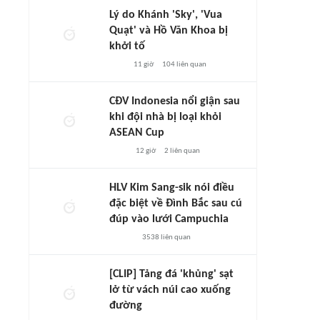
Lý do Khánh 'Sky', 'Vua
Quạt' và Hồ Văn Khoa bị
khởi tố
11 giờ
104
liên quan
CĐV Indonesia nổi giận sau
khi đội nhà bị loại khỏi
ASEAN Cup
12 giờ
2
liên quan
HLV Kim Sang-sik nói điều
đặc biệt về Đình Bắc sau cú
đúp vào lưới Campuchia
3538
liên quan
[CLIP] Tảng đá 'khủng' sạt
lở từ vách núi cao xuống
đường