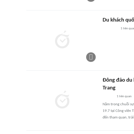
Du khách quố
1
liên qu
Đông đảo du 
Trang
1
liên quan
Nằm trong chuỗi sự 
19.7 tại Công viên
đến tham quan, trải