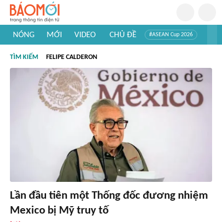
NÓNG
MỚI
VIDEO
CHỦ ĐỀ
#ASEAN Cup 2026
#Trí tuệ nhân tạo
#Mỹ - Iran
#Khám phá Việt Nam
TÌM KIẾM
FELIPE CALDERON
#Khám phá thế giới
Lần đầu tiên một Thống đốc đương nhiệm
Mexico bị Mỹ truy tố