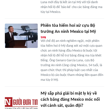
Luna mới đây bị kết án tại Mỹ với tội danh
nhận hối lộ để 'bảo kê' cho các băng đảng ma
túy tại Mexico.
Phiên tòa hiếm hoi xử cựu Bộ
trưởng An ninh Mexico tại Mỹ
Với chế độ an ninh nghiêm ngặt, một phiên
tòa hiếm hoi ở Mỹ đang xét xử một cựu quan
chức an ninh hàng đầu Mexico bị buộc tội
nhận hối lộ để hỗ trợ băng đảng ma túy khét
tiếng. Ông Genaro Garcia Luna, cựu Bộ
trưởng An ninh Công cộng Mexico, 54 tuổi, là
quan chức thực thi pháp luật cao nhất của
Mexico bị cáo buộc tham nhũng liên quan đến
ma túy ở Mỹ.
Mỹ sắp phá giải bí mật ly kỳ về
cách băng đảng Mexico móc nối
với cảnh sát, quân đội?