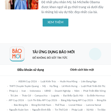
Đệ nhất phu nhân Mỹ, bà Michelle Obama
được khen ngợi về gu thời trang và dưới đây
là những bộ váy dự tiệc đẹp nhất của bà.
XEM THÊM
TẢI ỨNG DỤNG BÁO MỚI
ĐỂ KHÔNG BỎ SÓT TIN TỨC
Điều khoản sử dụng
Chính sách bảo mật
ASEAN Cup 2026
Luật Kiến Trúc
Huấn Hoa Hồng
Liên Bang Nga
THPT Chuyên Tuyên Quang
Mỹ
Hạ Tầng
Lê Minh Hưng
Luật Phát Triển Đô Thị
Pháp Lý
Iran
Indonesia
UBND
Doanh Nghiệp
Năm
Phát Triển Bền Vững
Tô Lâm
Tháo Gỡ
Campuchia
Logistic
Đại Biểu Quốc Hội
Eo Biển Hormuz
AFF Cup 2026
Lịch Thi Đấu AFF Cup 2026
Bảng Xếp Hạng AFF Cup 2026
Bóng Đá
Báo Bóng Đá
Bóng Đá Việt Nam
Thể Thao
Lionel Messi
Lamine Yamal
Nguyễn Xuân Son
Nguyễn Đình Bắc
Tin Thế Giới
Pháp Luật
Xã Hội
Tin Bão