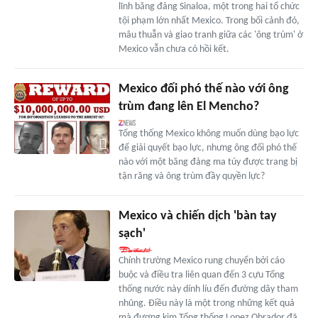
lĩnh băng đảng Sinaloa, một trong hai tổ chức
tội phạm lớn nhất Mexico. Trong bối cảnh đó,
mâu thuẫn và giao tranh giữa các 'ông trùm' ở
Mexico vẫn chưa có hồi kết.
Mexico đối phó thế nào với ông
trùm đang lên El Mencho?
Tổng thống Mexico không muốn dùng bạo lực
để giải quyết bạo lực, nhưng ông đối phó thế
nào với một băng đảng ma túy được trang bị
tận răng và ông trùm đầy quyền lực?
Mexico và chiến dịch 'bàn tay
sạch'
Chính trường Mexico rung chuyển bởi cáo
buộc và điều tra liên quan đến 3 cựu Tổng
thống nước này dính líu đến đường dây tham
nhũng. Điều này là một trong những kết quả
mà đương kim Tổng thống Lopez Obrador đã