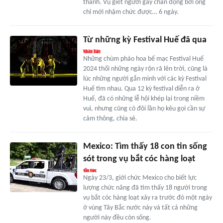
thành. Vụ giết người gây chấn động bởi ông
chỉ mới nhậm chức được… 6 ngày.
Từ những kỳ Festival Huế đã qua
Những chùm pháo hoa bế mạc Festival Huế
2024 thổi những ngày rộn rã lên trời, cũng là
lúc những người gắn mình với các kỳ Festival
Huế tìm nhau. Qua 12 kỳ festival diễn ra ở
Huế, đã có những lễ hội khép lại trong niềm
vui, nhưng cũng có đôi lần họ kêu gọi cần sự
cảm thông, chia sẻ.
Mexico: Tìm thấy 18 con tin sống
sót trong vụ bắt cóc hàng loạt
Ngày 23/3, giới chức Mexico cho biết lực
lượng chức năng đã tìm thấy 18 người trong
vụ bắt cóc hàng loạt xảy ra trước đó một ngày
ở vùng Tây Bắc nước này và tất cả những
người này đều còn sống.