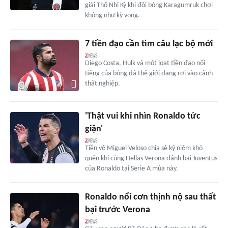
giải Thổ Nhĩ Kỳ khi đội bóng Karagumruk chơi
không như kỳ vọng.
7 tiền đạo cần tìm câu lạc bộ mới
Diego Costa, Hulk và một loạt tiền đạo nổi
tiếng của bóng đá thế giới đang rơi vào cảnh
thất nghiệp.
'Thật vui khi nhìn Ronaldo tức
giận'
Tiền vệ Miguel Veloso chia sẻ kỷ niệm khó
quên khi cùng Hellas Verona đánh bại Juventus
của Ronaldo tại Serie A mùa này.
Ronaldo nổi cơn thịnh nộ sau thất
bại trước Verona