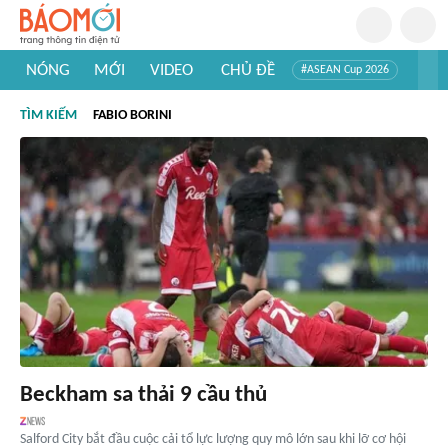
NÓNG
MỚI
VIDEO
CHỦ ĐỀ
#ASEAN Cup 2026
#Trí tuệ nhân tạo
#Mỹ - Iran
#Khám phá Việt Nam
TÌM KIẾM
FABIO BORINI
#Khám phá thế giới
Beckham sa thải 9 cầu thủ
Salford City bắt đầu cuộc cải tổ lực lượng quy mô lớn sau khi lỡ cơ hội