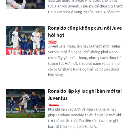
Siêu sao người Bồ Đào Nha được cho là rất
tức giận với Juventus sau khi để thua 1-2 trước
Hellas Verona ở vòng 23 của Serie A hôm 9/2.
Ronaldo cũng không cứu nổi Juve
hời hợt
Juventus lại thua, lần này là trước một Hellas
Verona mới lên hạng, chứ không phải Napoli
cách đây gần nửa tháng, nhưng cách thua thì
tương tự: Hời hợt, thiếu cố gắng và gần như
chỉ có Cristiano Ronaldo thể hiện được đúng
khả năng.
Ronaldo lập kỷ lục ghi bàn mới tại
Juventus
Pha ghi bàn vào lưới Verona rạng sáng nay
giúp Cristiano Ronaldo thiết lập kỷ lục mới khi
trở thành cầu thủ đầu tiên của Juventus ghi
bàn 10 trận liên tiếp ở Serie A.