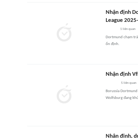
Nhận định Do
League 2025
1
liên quan
Dortmund chạm trán
ổn định.
Nhận định Vf
5
liên quan
Borussia Dortmund 
Wolfsburg đang khủ
Nhận định, d