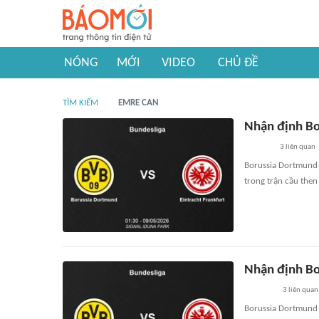
NÓNG
MỚI
VIDEO
CHỦ ĐỀ
TÌM KIẾM
EMRE CAN
Nhận định Bo
3
liên quan
Borussia Dortmund n
trong trận cầu then 
Nhận định Bo
3
liên quan
Borussia Dortmund 