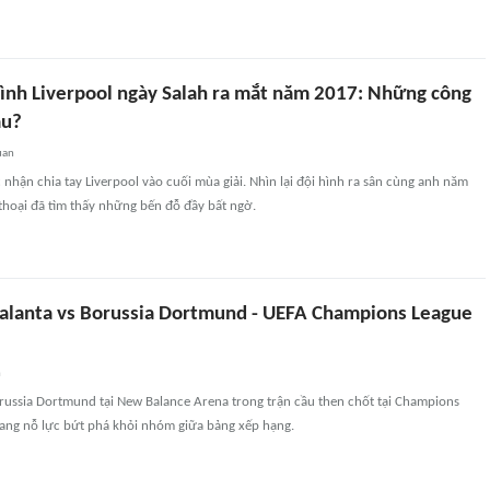
 hình Liverpool ngày Salah ra mắt năm 2017: Những công
âu?
uan
hận chia tay Liverpool vào cuối mùa giải. Nhìn lại đội hình ra sân cùng anh năm
thoại đã tìm thấy những bến đỗ đầy bất ngờ.
alanta vs Borussia Dortmund - UEFA Champions League
n
russia Dortmund tại New Balance Arena trong trận cầu then chốt tại Champions
đang nỗ lực bứt phá khỏi nhóm giữa bảng xếp hạng.