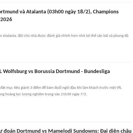
rtmund và Atalanta (03h00 ngày 18/2), Champions
-2026
 Atalanta, đội chủ nhà được đánh giá nhỉnh hơn nhờ lợi thế sân bãi và phong độ
L Wolfsburg vs Borussia Dortmund - Bundesliga
đặt mục tiêu giành 3 điểm để bám đuổi ngôi đầu khi làm khách trước một VfL
ng hoảng lực lượng nghiêm trọng vào 21h30 ngày 7/2.
ự đoán Dortmund vs Mamelodi Sundowns: Đại diện châu