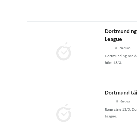
Dortmund ngư
League
8
liên quan
Dortmund ngược dòn
hôm 13/3.
Dortmund tái
8
liên quan
Rạng sáng 13/3, Do
League.