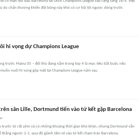
sẽ có màn đối đầu Barcelona tại UEFA Champions League vào rạng sáng 16/4. Việc
thủ do chấn thương khiến đội bóng này khó có cơ hội lội ngược dòng trước
i hi vọng dự Champions League
ắng trước Mainz 05 – đối thủ đang nằm trong top 4 là mục tiêu bắt buộc nếu
muốn nuôi hi vọng góp mặt tại Champions League năm sau.
rên sân Lille, Dortmund tiến vào tứ kết gặp Barcelona
an
dẫn trước từ rất sớm và có những khoảng thời gian khó khăn, nhưng Dortmund vẫn
ể thắng ngược 2-1, qua đó giành tấm vé vào tứ kết chạm trán Barcelona.