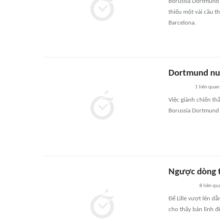
Borussia Dortmund 
thiếu một vài cầu 
Barcelona.
Dortmund nuô
1
liên quan
Việc giành chiến th
Borussia Dortmund 
Ngược dòng t
8
liên qu
Để Lille vượt lên 
cho thấy bản lĩnh đ