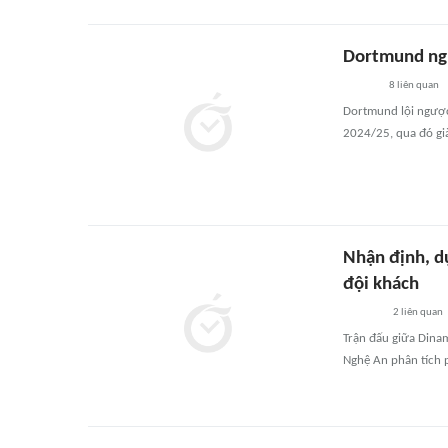
Dortmund ng
8
liên quan
Dortmund lội ngược
2024/25, qua đó già
Nhận định, d
đội khách
2
liên quan
Trận đấu giữa Dina
Nghệ An phân tích 