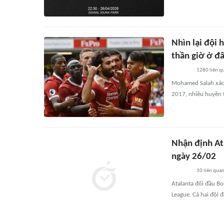
Nhìn lại đội
thần giờ ở đ
1280
liên q
Mohamed Salah xác n
2017, nhiều huyền 
Nhận định At
ngày 26/02
10
liên qua
Atalanta đối đầu Bo
League. Cả hai đội 