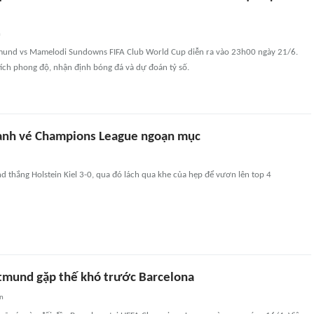
n
mund vs Mamelodi Sundowns FIFA Club World Cup diễn ra vào 23h00 ngày 21/6.
ích phong độ, nhận định bóng đá và dự đoán tỷ số.
ành vé Champions League ngoạn mục
 thắng Holstein Kiel 3-0, qua đó lách qua khe của hẹp để vươn lên top 4
tmund gặp thế khó trước Barcelona
an