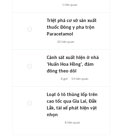
1
liên quan
Triệt phá cơ sở sản xuất
thuốc Đông y pha trộn
Paracetamol
20
liên quan
Cảnh sát xuất hiện ở nhà
'Huấn Hoa Hồng', đám
đông theo dõi
8 giờ
14
liên quan
Loạt ô tô thủng lốp trên
cao tốc qua Gia Lai, Đắk
Lắk, tài xế phát hiện vật
nhọn
8
liên quan