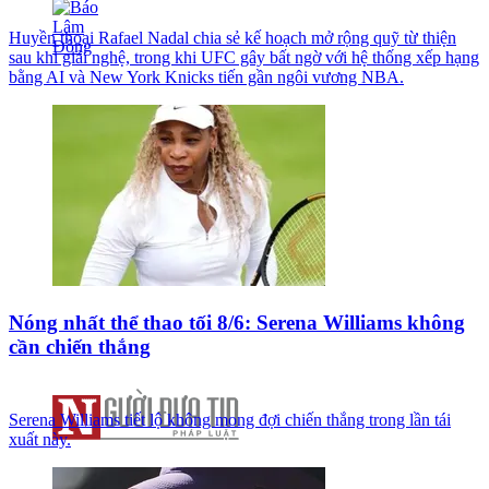
Huyền thoại Rafael Nadal chia sẻ kế hoạch mở rộng quỹ từ thiện
sau khi giải nghệ, trong khi UFC gây bất ngờ với hệ thống xếp hạng
bằng AI và New York Knicks tiến gần ngôi vương NBA.
Nóng nhất thể thao tối 8/6: Serena Williams không
cần chiến thắng
Serena Williams tiết lộ không mong đợi chiến thắng trong lần tái
xuất này.