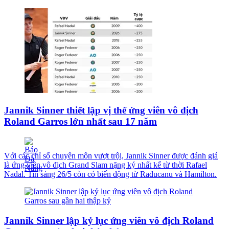
Jannik Sinner thiết lập vị thế ứng viên vô địch
Roland Garros lớn nhất sau 17 năm
Với các chỉ số chuyên môn vượt trội, Jannik Sinner được đánh giá
là ứng viên vô địch Grand Slam nặng ký nhất kể từ thời Rafael
Nadal. Tin sáng 26/5 còn có biến động từ Raducanu và Hamilton.
Jannik Sinner lập kỷ lục ứng viên vô địch Roland