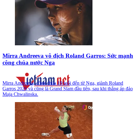
Mirra Andreeva vô địch Roland Garros: Sức mạnh
công chúa nước Nga
Mirra Andreeva, công chúa 19 tuổi đến từ Nga, giành Roland
Garros 2026 và cũng là Grand Slam đầu tiên, sau khi thắng áp đảo
Maja Chwalinska.