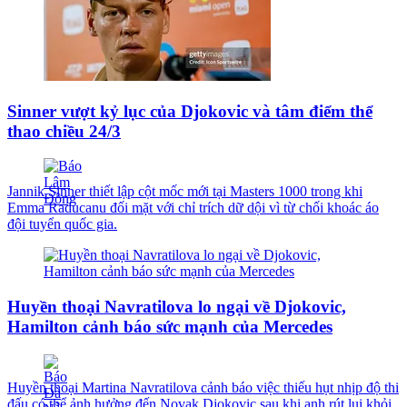
Sinner vượt kỷ lục của Djokovic và tâm điểm thể
thao chiều 24/3
Jannik Sinner thiết lập cột mốc mới tại Masters 1000 trong khi
Emma Raducanu đối mặt với chỉ trích dữ dội vì từ chối khoác áo
đội tuyển quốc gia.
Huyền thoại Navratilova lo ngại về Djokovic,
Hamilton cảnh báo sức mạnh của Mercedes
Huyền thoại Martina Navratilova cảnh báo việc thiếu hụt nhịp độ thi
đấu có thể ảnh hưởng đến Novak Djokovic sau khi anh rút lui khỏi