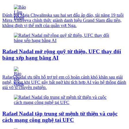
Đánh bại Maja Chwalinska sau hai set đấu áp đảo, tài năng 19 tuổi
Mirra Andreeva chính thức giành danh hiệu Grand Slam đầu tiên,
khẳng định vị thế mới của quần vợt Nga.
Rafael Nadal mở rộng quỹ từ thiện, UFC thay đổi
bảng xếp hạng bằng AI
Rafael Nadal ưu tiên hỗ trợ trẻ em có hoàn cảnh khó khăn sau giải
nghệ, trong khi UFC gây bất ngờ khi tích hợp AI vào hệ thống đánh
giá võ sĩ chuyên nghiệp.
Rafael Nadal tập trung sứ mệnh từ thiện và cuộc
cách mạng công nghệ tại UFC