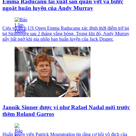
Emma Raducanu tái xuất sân quần vợt và bước
ngoặt huấn luyện của Andy Murray
Cựu vô địch US Open Emma Raducanu xác định thời điểm trở lại
tại Strasbourg sau 2 tháng vắng bóng. Trong khi đó, Andy Murray
gây bất ngờ khi gia nhập ban huấn luyện của Jack Draper.
Jannik Sinner được ví như Rafael Nadal mới trước
thềm Roland Garros
Huấn luyện viên Patrick Mouratoglou tin rằng cơ hội vô địch của