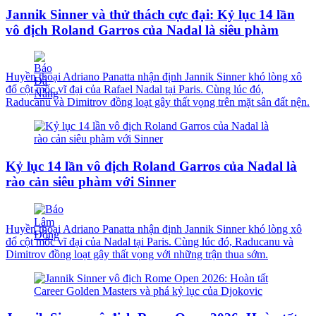
Jannik Sinner và thử thách cực đại: Kỷ lục 14 lần
vô địch Roland Garros của Nadal là siêu phàm
Huyền thoại Adriano Panatta nhận định Jannik Sinner khó lòng xô
đổ cột mốc vĩ đại của Rafael Nadal tại Paris. Cùng lúc đó,
Raducanu và Dimitrov đồng loạt gây thất vọng trên mặt sân đất nện.
Kỷ lục 14 lần vô địch Roland Garros của Nadal là
rào cản siêu phàm với Sinner
Huyền thoại Adriano Panatta nhận định Jannik Sinner khó lòng xô
đổ cột mốc vĩ đại của Nadal tại Paris. Cùng lúc đó, Raducanu và
Dimitrov đồng loạt gây thất vọng với những trận thua sớm.