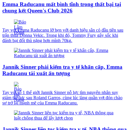
Emma Raducanu mất bình tĩnh trong thất bại tại
chung kết Queen's Club 2026
Tay vợt Emma Raducanu lỡ hẹn với danh hiệu sân cỏ đầu tiên sau
trận thua Donna Vekic. Trong khi đó, Tommy Fury gây sốc khi
đánh bại đối thủ nặng hơn mình 70kg.
Jannik Sinner phải kiểm tra y tế khẩn cấp, Emma
Raducanu tái xuất ấn tượng
Tay vợt số 1 thế giới Jannik Sinner nỗ lực tìm nguyên nhân suy
giảm thể lực sau Roland Garros, cùng lúc làng quần vợt đón chào
sự trở lại mạnh mẽ của Emma Raducanu.
Jannik Sinner liên tục kiểm tra y tế, NBA thông qua