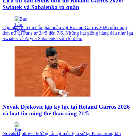
Lịch thi đấu tennis đơn nữ Roland Garros 2026:
Swiatek và Sabalenka ra quân
Cập nhật lịch thi đấu giải quần vợt Roland Garros 2026 nội dung
đơn nữ tại Paris từ 24/5 đến 7/6. Những hạt giống hàng đầu như Iga
Swiatek và Aryna Sabalenka sớm lộ diện.
Novak Djokovic lập kỷ lục tại Roland Garros 2026
và loạt tin nóng thể thao sáng 21/5
Novak Djokovic hướng tới cột mốc lịch sử tại Paris, trong khi