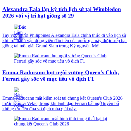
Alexandra Eala lập kỳ tích lịch sử tại Wimbledon
2026 với vị trí hạt giống số 29
Tay vợt người Philippines Alexandra Eala chính thức đi vào lịch sử
khi trở thành vận động viên đầu tiên của quốc gia này được xếp hạt
giống tại một giải Grand Slam trong Kỷ nguyên Mở.
Emma Raducanu hụt ngôi vương Queen's Club,
Ferrari gây sốc về mục tiêu vô địch F1
Emma Raducanu mất kiểm soát tại chung kết Queen's Club 2026
trước Donna Vekic, trong khi lãnh đạo Ferrari bất ngờ tuyên bố
không ưu tiên đua vô địch mùa giải này.