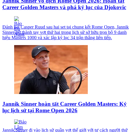
Jannik Sinner vô địch Rome Open 2026: Hoàn tất
Career Golden Masters và phá kỷ lục của Djokovic
Đánh bại Casper Ruud sau hai set tại chung kết Rome Open, Jannik
Sinner trở thành tay vợt thứ hai trong lịch sử sở hữu trọn bộ 9 danh
hiệu Masters 1000 và xác lập kỷ lục 34 trận thắng liên tiếp.
Jannik Sinner hoàn tất Career Golden Masters: Kỷ
lục lịch sử tại Rome Open 2026
Jannik Sinner đi vào lịch sử quần vợt thế giới với tư cách người thứ