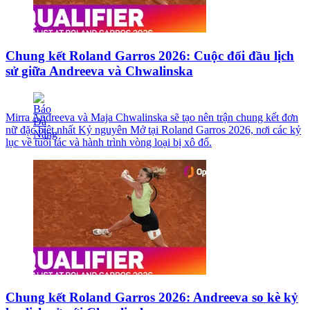
Chung kết Roland Garros 2026: Cuộc đối đầu lịch
sử giữa Andreeva và Chwalinska
Mirra Andreeva và Maja Chwalinska sẽ tạo nên trận chung kết đơn
nữ đặc biệt nhất Kỷ nguyên Mở tại Roland Garros 2026, nơi các kỷ
lục về tuổi tác và hành trình vòng loại bị xô đổ.
Chung kết Roland Garros 2026: Andreeva so kè kỷ