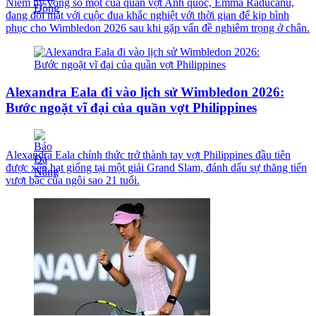
Niềm hy vọng số một của quần vợt Anh quốc, Emma Raducanu,
đang đối mặt với cuộc đua khắc nghiệt với thời gian để kịp bình
phục cho Wimbledon 2026 sau khi gặp vấn đề nghiêm trọng ở chân.
Alexandra Eala đi vào lịch sử Wimbledon 2026:
Bước ngoặt vĩ đại của quần vợt Philippines
Alexandra Eala chính thức trở thành tay vợt Philippines đầu tiên
được xếp hạt giống tại một giải Grand Slam, đánh dấu sự thăng tiến
vượt bậc của ngôi sao 21 tuổi.