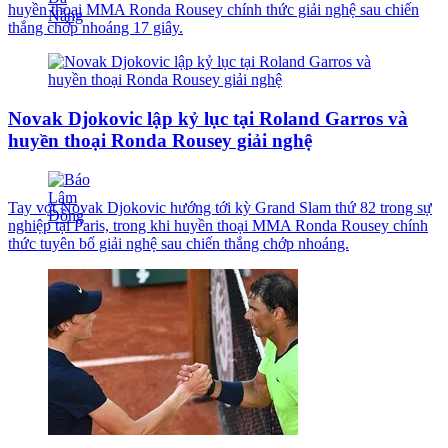
huyền thoại MMA Ronda Rousey chính thức giải nghệ sau chiến
thắng chớp nhoáng 17 giây.
Novak Djokovic lập kỷ lục tại Roland Garros và
huyền thoại Ronda Rousey giải nghệ
Tay vợt Novak Djokovic hướng tới kỳ Grand Slam thứ 82 trong sự
nghiệp tại Paris, trong khi huyền thoại MMA Ronda Rousey chính
thức tuyên bố giải nghệ sau chiến thắng chớp nhoáng.