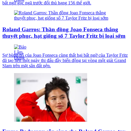
bất ngờ gục ngã trước đối thủ hạng 156 thế giới.
Roland Garros: Thần đồng Joao Fonseca thắng
thuyết phục, hạt giống số 7 Taylor Fritz bị loại sớm
Sự bùng nổ của Joao Fonseca cùng thất bại bất ngờ của Taylor Fritz
đã tạo nên một ngày thi đấu đầy biến động tại vòng một giải Grand
Slam trên mặt sân đất nện.