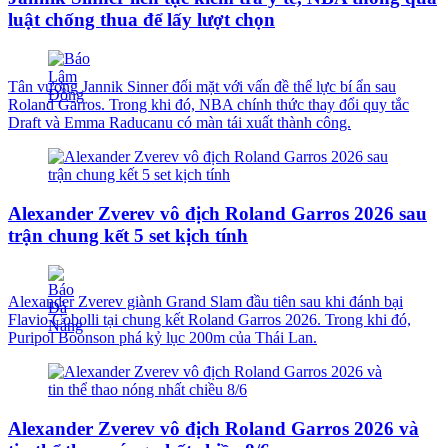
luật chống thua để lấy lượt chọn
Tân vương Jannik Sinner đối mặt với vấn đề thể lực bí ẩn sau
Roland Garros. Trong khi đó, NBA chính thức thay đổi quy tắc
Draft và Emma Raducanu có màn tái xuất thành công.
Alexander Zverev vô địch Roland Garros 2026 sau
trận chung kết 5 set kịch tính
Alexander Zverev giành Grand Slam đầu tiên sau khi đánh bại
Flavio Cobolli tại chung kết Roland Garros 2026. Trong khi đó,
Puripol Boonson phá kỷ lục 200m của Thái Lan.
Alexander Zverev vô địch Roland Garros 2026 và