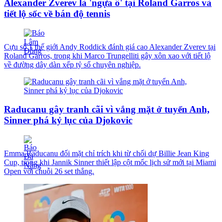
Alexander Zverev là 'ngựa ô' tại Roland Garros và
tiết lộ sốc về bán độ tennis
Cựu số 1 thế giới Andy Roddick đánh giá cao Alexander Zverev tại
Roland Garros, trong khi Marco Trungelliti gây xôn xao với tiết lộ
về đường dây dàn xếp tỷ số chuyên nghiệp.
Raducanu gây tranh cãi vì vắng mặt ở tuyển Anh,
Sinner phá kỷ lục của Djokovic
Emma Raducanu đối mặt chỉ trích khi từ chối dự Billie Jean King
Cup, trong khi Jannik Sinner thiết lập cột mốc lịch sử mới tại Miami
Open với chuỗi 26 set thắng.