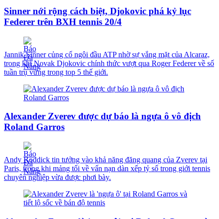
Sinner nới rộng cách biệt, Djokovic phá kỷ lục
Federer trên BXH tennis 20/4
Jannik Sinner củng cố ngôi đầu ATP nhờ sự vắng mặt của Alcaraz,
trong khi Novak Djokovic chính thức vượt qua Roger Federer về số
tuần trụ vững trong top 5 thế giới.
Alexander Zverev được dự báo là ngựa ô vô địch
Roland Garros
Andy Roddick tin tưởng vào khả năng đăng quang của Zverev tại
Paris, trong khi mảng tối về vấn nạn dàn xếp tỷ số trong giới tennis
chuyên nghiệp vừa được phơi bày.