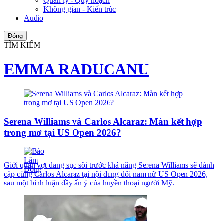
Quản lý - Quy hoạch
Không gian - Kiến trúc
Audio
Đóng
TÌM KIẾM
EMMA RADUCANU
Serena Williams và Carlos Alcaraz: Màn kết hợp
trong mơ tại US Open 2026?
Giới quần vợt đang sục sôi trước khả năng Serena Williams sẽ đánh
cặp cùng Carlos Alcaraz tại nội dung đôi nam nữ US Open 2026,
sau một bình luận đầy ẩn ý của huyền thoại người Mỹ.