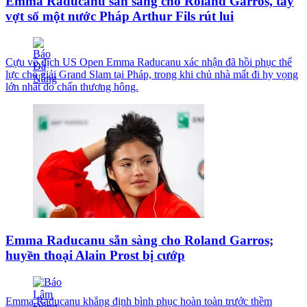
Emma Raducanu sẵn sàng cho Roland Garros, tay
vợt số một nước Pháp Arthur Fils rút lui
Cựu vô địch US Open Emma Raducanu xác nhận đã hồi phục thể
lực cho giải Grand Slam tại Pháp, trong khi chủ nhà mất đi hy vọng
lớn nhất do chấn thương hông.
Emma Raducanu sẵn sàng cho Roland Garros;
huyền thoại Alain Prost bị cướp
Emma Raducanu khẳng định bình phục hoàn toàn trước thềm