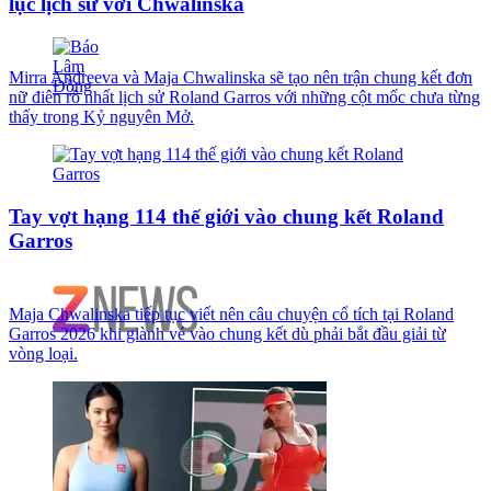
lục lịch sử với Chwalinska
Mirra Andreeva và Maja Chwalinska sẽ tạo nên trận chung kết đơn
nữ điên rồ nhất lịch sử Roland Garros với những cột mốc chưa từng
thấy trong Kỷ nguyên Mở.
Tay vợt hạng 114 thế giới vào chung kết Roland
Garros
Maja Chwalinska tiếp tục viết nên câu chuyện cổ tích tại Roland
Garros 2026 khi giành vé vào chung kết dù phải bắt đầu giải từ
vòng loại.