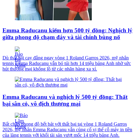
Emma Raducanu kiếm hơn 500 tỷ đồng: Nghịch lý
giữa phong độ chạm đáy và tài chính bùng nổ
Dù thất bại cay đắng ngay vòng 1 Roland Garros 2026, mỹ nhân
tennis Emma Raducanu vẫn bỏ túi hơn 14 triệu bảng Anh nhờ sức
hút thương mại khổng lồ từ các nhãn hàng xa xỉ.
Emma Raducanu và nghịch lý 500 tỷ đồng: Thất
bại sân cỏ, vô địch thương mại
Bất chấp phong độ bết bát với thất bại tại vòng 1 Roland Garros
2026, mỹ nhân Emma Raducanu vẫn củng cố vị thế cỗ máy in tiền
của làng tennis với khối tài sản vượt mốc 14 triệu bảng Anh.