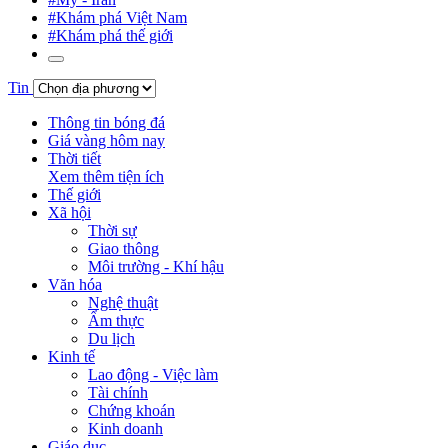
#Khám phá Việt Nam
#Khám phá thế giới
Tin
Thông tin bóng đá
Giá vàng hôm nay
Thời tiết
Xem thêm tiện ích
Thế giới
Xã hội
Thời sự
Giao thông
Môi trường - Khí hậu
Văn hóa
Nghệ thuật
Ẩm thực
Du lịch
Kinh tế
Lao động - Việc làm
Tài chính
Chứng khoán
Kinh doanh
Giáo dục