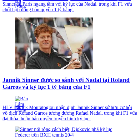
Sinner tại Paris ngang tầm với kỷ lục của Nadal, trong khi F1 vừa
chốt hợp đồng bản quyền 1 tỷ bảng.
Jannik Sinner được so sánh với Nadal tại Roland
Garros và kỷ lục 1 tỷ bảng của F1
HLV Patrick Mouratoglou nhận định Jannik Sinner sở hữu cơ hội
vô địch Roland Garros tương đương Rafael Nadal, trong khi F1 vừa
đạt thỏa thuận bản quyền truyền hình kỷ lục.