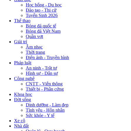
Học bổng - Du học
Đào tạo - Thi cử
Tuyển Sinh 2026
Thể thao
Bóng đá quốc tế
Bóng đá Việt Nam
Quần vợt
Giải trí
Âm nhạc
Thời trang
Điện ảnh - Truyền hình
Pháp luật
An ninh - Trật tự
Hình sự - Dân sự
Công nghệ
CNTT - Viễn thông
Thiết bị - Phần cứng
Khoa học
Đời sống
Dinh dưỡng - Làm đẹp
Tình yêu - Hôn nhân
Sức khỏe - Y tế
Xe cộ
Nhà đất