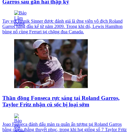
Garros sau gần hai thập kỷ
Tay vợt Jannik Sinner được đánh giá là ứng viên vô địch Roland
Garros hàng đầu kể từ năm 2009. Trong khi đó, Lewis Hamilton
bùng nổ cùng Ferrari tại chặng đua Canada.
Thần đồng Fonseca rực sáng tại Roland Garros,
Taylor Fritz nhận cú sốc bị loại sớm
Joao Fonseca đánh dấu màn ra quân ấn tượng tại Roland Garros
bằng chiến thắng thuyết phục, trong khi hạt giống số 7 Taylor Fritz