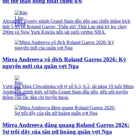
tin thể thao nóng nhất chiều 8/6
Alexander Zverev giành Grand Slam đầu tiên sau chiến thắng kịch
tính 5 set tại Roland Garros; 'Thần gió' Thái Lan phá kỷ lục chạy
200m và New York Knicks tiến sát ngôi vương NBA.
Mirra Andreeva vô địch Roland Garros 2026: Kỷ
nguyên mới của quần vợt Nga
Vượt qua Maja Chwalinska với tỷ số 6-3, 6-2, tài năng 19 tuổi Mirra
Andreeva chính thức sở hữu Grand Slam đầu tiên, tiếp nối truyền
thống của các đàn chị huyền thoại.
Mirra Andreeva đăng quang Roland Garros 2026:
Sự trỗi dậy của tân nữ hoàng quần vợt Nga