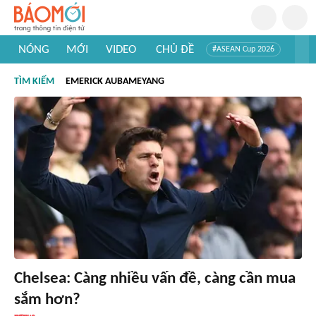
NÓNG
MỚI
VIDEO
CHỦ ĐỀ
#ASEAN Cup 2026
#Trí tuệ nhân tạo
#Mỹ - Iran
#Khám phá Việt Nam
TÌM KIẾM
EMERICK AUBAMEYANG
#Khám phá thế giới
Chelsea: Càng nhiều vấn đề, càng cần mua
sắm hơn?