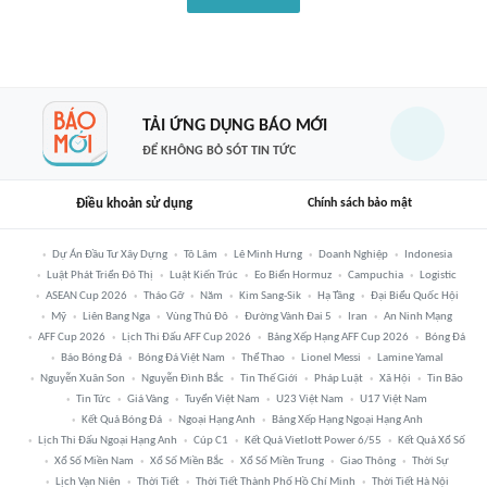
TẢI ỨNG DỤNG BÁO MỚI
ĐỂ KHÔNG BỎ SÓT TIN TỨC
Điều khoản sử dụng
Chính sách bảo mật
Dự Án Đầu Tư Xây Dựng
Tô Lâm
Lê Minh Hưng
Doanh Nghiệp
Indonesia
Luật Phát Triển Đô Thị
Luật Kiến Trúc
Eo Biển Hormuz
Campuchia
Logistic
ASEAN Cup 2026
Tháo Gỡ
Năm
Kim Sang-Sik
Hạ Tầng
Đại Biểu Quốc Hội
Mỹ
Liên Bang Nga
Vùng Thủ Đô
Đường Vành Đai 5
Iran
An Ninh Mạng
AFF Cup 2026
Lịch Thi Đấu AFF Cup 2026
Bảng Xếp Hạng AFF Cup 2026
Bóng Đá
Báo Bóng Đá
Bóng Đá Việt Nam
Thể Thao
Lionel Messi
Lamine Yamal
Nguyễn Xuân Son
Nguyễn Đình Bắc
Tin Thế Giới
Pháp Luật
Xã Hội
Tin Bão
Tin Tức
Giá Vàng
Tuyển Việt Nam
U23 Việt Nam
U17 Việt Nam
Kết Quả Bóng Đá
Ngoại Hạng Anh
Bảng Xếp Hạng Ngoại Hạng Anh
Lịch Thi Đấu Ngoại Hạng Anh
Cúp C1
Kết Quả Vietlott Power 6/55
Kết Quả Xổ Số
Xổ Số Miền Nam
Xổ Số Miền Bắc
Xổ Số Miền Trung
Giao Thông
Thời Sự
Lịch Vạn Niên
Thời Tiết
Thời Tiết Thành Phố Hồ Chí Minh
Thời Tiết Hà Nội