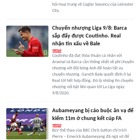
hỏi mua trung vệ Caglar Soyuncu của Leicester
City.
Chuyển nhượng Liga 9/8: Barca
sắp đẩy được Coutinho. Real
nhận tin xấu về Bale
Coutinho đã đạt thỏa thuận cá nhân với
Arsenal và Barca cần thống nhất về phí chuyển
nhượng với đội bóng Anh để hoàn tất vụ
chuyển nhượng. Gareth Bale quyết định ở lại
Real tới hết hợp đồng. Đó là những tin chuyển
nhượng nổi bật liên quan tới La Liga ngày
9/8/2020.
Aubameyang bị cáo buộc ăn vạ để
kiếm 11m ở chung kết cúp FA
BLV thể thao của BBC Chris Sutton chỉ trích
Pierre – Emerick Aubameyang đã ngã vờ để