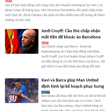
Sau 29 bản hợp đồng mới cùng mức phí chuyển nhượng kỷ lục hơn 1 tỷ
bảng trong 18 tháng qua, HLV Mauricio Pochettino vẫn phải chấp nhận
một thực tế, đó là Chelsea cần phải chi tiền nhiều hơn để mang về thêm
những cái tên mới.
Jordi Cruyff: Cầu thủ chấp nhận
mất tiền để khoác áo Barcelona
Sau thành công của Pierre ‑ Emerick
Aubameyang và 3 bản hợp đồng mới khác,
Jordi Cruyff, con trai huyền thoại Johan Cruyff
và hiện đang là cố vấn thể thao của Barca, đã
giải thích vì sao đội bóng này đang đổi vận.
Xavi và Barca giúp Man United
định hình lại kế hoạch phục hưng
Barcelona đã thay đổi rất tích cực kể từ khi bổ
nhiệm cựu cầu thủ Xavi vào vị trí HLV. Cách
làm này của Barcelona, Man United từng sử
dụng nhưng nếu nhìn vào Xavi, Quỷ đỏ sẽ thấy