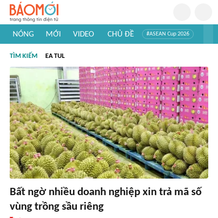
NÓNG
MỚI
VIDEO
CHỦ ĐỀ
#ASEAN Cup 2026
#Trí tuệ nhân tạo
#Mỹ - Iran
#Khám phá Việt Nam
TÌM KIẾM
EA TUL
#Khám phá thế giới
Bất ngờ nhiều doanh nghiệp xin trả mã số
vùng trồng sầu riêng