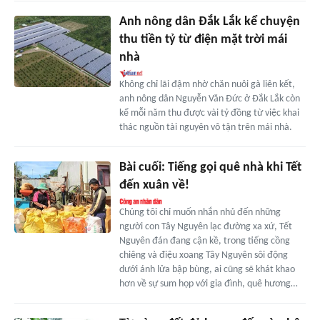
Anh nông dân Đắk Lắk kể chuyện
thu tiền tỷ từ điện mặt trời mái
nhà
Không chỉ lãi đậm nhờ chăn nuôi gà liên kết,
anh nông dân Nguyễn Văn Đức ở Đắk Lắk còn
kể mỗi năm thu được vài tỷ đồng từ việc khai
thác nguồn tài nguyên vô tận trên mái nhà.
Bài cuối: Tiếng gọi quê nhà khi Tết
đến xuân về!
Chúng tôi chỉ muốn nhắn nhủ đến những
người con Tây Nguyên lạc đường xa xứ, Tết
Nguyên đán đang cận kề, trong tiếng cồng
chiêng và điệu xoang Tây Nguyên sôi động
dưới ánh lửa bập bùng, ai cũng sẽ khát khao
hơn về sự sum họp với gia đình, quê hương…