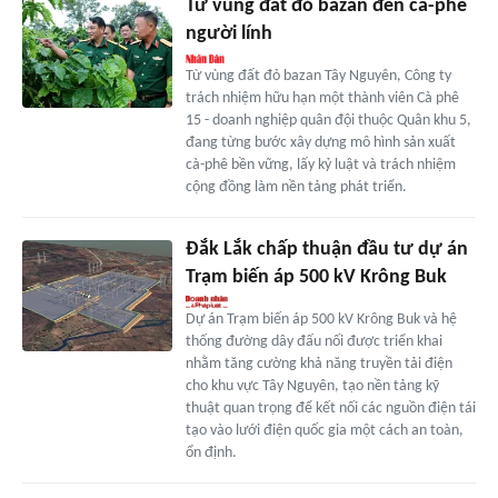
Từ vùng đất đỏ bazan đến cà-phê
người lính
Từ vùng đất đỏ bazan Tây Nguyên, Công ty
trách nhiệm hữu hạn một thành viên Cà phê
15 - doanh nghiệp quân đội thuộc Quân khu 5,
đang từng bước xây dựng mô hình sản xuất
cà-phê bền vững, lấy kỷ luật và trách nhiệm
cộng đồng làm nền tảng phát triển.
Đắk Lắk chấp thuận đầu tư dự án
Trạm biến áp 500 kV Krông Buk
Dự án Trạm biến áp 500 kV Krông Buk và hệ
thống đường dây đấu nối được triển khai
nhằm tăng cường khả năng truyền tải điện
cho khu vực Tây Nguyên, tạo nền tảng kỹ
thuật quan trọng để kết nối các nguồn điện tái
tạo vào lưới điện quốc gia một cách an toàn,
ổn định.