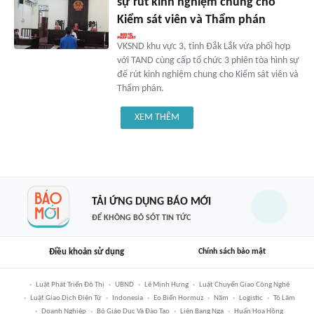
sự rút kinh nghiệm chung cho
Kiểm sát viên và Thẩm phán
VKSND khu vực 3, tỉnh Đắk Lắk vừa phối hợp
với TAND cùng cấp tổ chức 3 phiên tòa hình sự
để rút kinh nghiệm chung cho Kiểm sát viên và
Thẩm phán.
XEM THÊM
TẢI ỨNG DỤNG BÁO MỚI
ĐỂ KHÔNG BỎ SÓT TIN TỨC
Điều khoản sử dụng
Chính sách bảo mật
Luật Phát Triển Đô Thị
UBND
Lê Minh Hưng
Luật Chuyển Giao Công Nghệ
Luật Giao Dịch Điện Tử
Indonesia
Eo Biển Hormuz
Năm
Logistic
Tô Lâm
Doanh Nghiệp
Bộ Giáo Dục Và Đào Tạo
Liên Bang Nga
Huấn Hoa Hồng