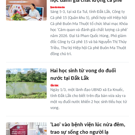
học đánh giá chất lượng cà phê
Sáng 5-3, tại xã Ea Tul, tỉnh Đắk Lắk, Công ty
Cà phê 15 (Quân khu 5), phối hợp với Hiệp hội
Cà phê Buôn Ma Thuột tổ chức khai mạc Khóa
học 'Cảm quan và đánh giá chất lượng cà phê'
năm 2026. Đại tá Phan Quốc Hùng, Phó giám
đốc Công ty Cà phê 15 và bà Nguyễn Thị Thủy
Triều, Thư ký Hiệp hội Cà phê Buôn Ma Thuột
đồng chủ trì.
Hai học sinh tử vong do đuối
nước tại Đắk Lắk
Ngày 1/3, một lãnh đạo UBND xã Ea Knuếc,
tỉnh Đắk Lắk cho biết trên địa bàn vừa xảy ra
một vụ đuối nước khiến 2 học sinh tiểu học tử
vong.
'Lao' vào bệnh viện lúc nửa đêm,
trao sự sống cho người lạ