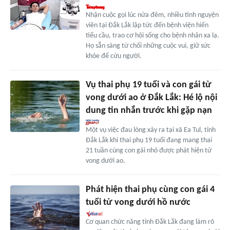
Nhận cuộc gọi lúc nửa đêm, nhiều tình nguyện
viên tại Đắk Lắk lập tức đến bệnh viện hiến
tiểu cầu, trao cơ hội sống cho bệnh nhân xa lạ.
Họ sẵn sàng từ chối những cuộc vui, giữ sức
khỏe để cứu người.
Vụ thai phụ 19 tuổi và con gái tử
vong dưới ao ở Đắk Lắk: Hé lộ nội
dung tin nhắn trước khi gặp nạn
Một vụ việc đau lòng xảy ra tại xã Ea Tul, tỉnh
Đắk Lắk khi thai phụ 19 tuổi đang mang thai
21 tuần cùng con gái nhỏ được phát hiện tử
vong dưới ao.
Phát hiện thai phụ cùng con gái 4
tuổi tử vong dưới hồ nước
Cơ quan chức năng tỉnh Đắk Lắk đang làm rõ