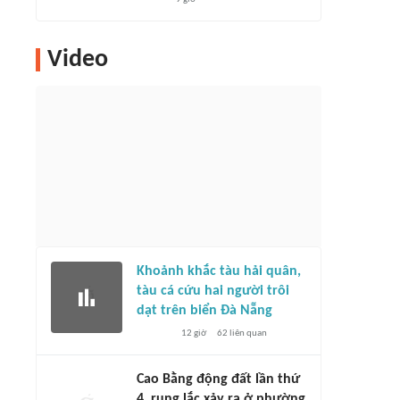
Video
Khoảnh khắc tàu hải quân,
tàu cá cứu hai người trôi
dạt trên biển Đà Nẵng
12 giờ
62
liên quan
Cao Bằng động đất lần thứ
4, rung lắc xảy ra ở phường