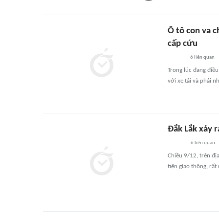
Ô tô con va c
cấp cứu
6
liên quan
Trong lúc đang điều
với xe tải và phải n
Đắk Lắk xảy r
6
liên quan
Chiều 9/12, trên đị
tiện giao thông, rất