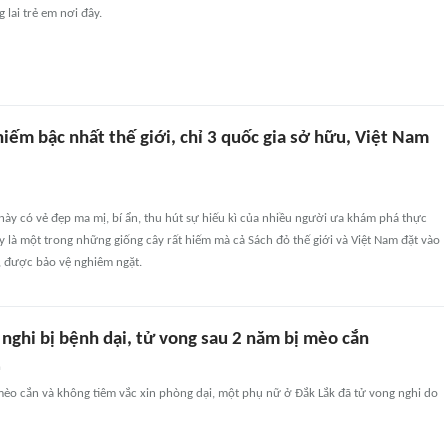
lai trẻ em nơi đây.
hiếm bậc nhất thế giới, chỉ 3 quốc gia sở hữu, Việt Nam
 này có vẻ đẹp ma mị, bí ẩn, thu hút sự hiếu kì của nhiều người ưa khám phá thực
Đây là một trong những giống cây rất hiếm mà cả Sách đỏ thế giới và Việt Nam đặt vào
, được bảo vệ nghiêm ngặt.
 nghi bị bệnh dại, tử vong sau 2 năm bị mèo cắn
n
mèo cắn và không tiêm vắc xin phòng dại, một phụ nữ ở Đắk Lắk đã tử vong nghi do