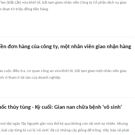
leo (Đắk Lắk) vừa khởi tố, bắt tạm giam nhân viên Công ty Cổ phần dịch vụ giao
 đoạt 43 triệu đồng tiền hàng.
iền đơn hàng của công ty, một nhân viên giao nhận hàng
ào cuộc điều tra, cơ quan công an vừa khởi tố, bắt tạm giam một nhân viên giao
h vi tham ô tài sản của doanh nghiệp.
c thủy tùng - Kỳ cuối: Gian nan chữa bệnh 'vô sinh'
nơi đại ngàn Tây Nguyên gần nửa thế kỷ qua không còn tái sinh tự nhiên. Nhưng
loài cây từng bị coi là 'vô sinh' đã có những cây giống để trồng. Việc bảo vệ phát