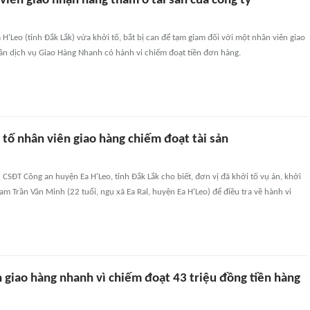
viên giao nhận hàng tham ô tài sản của công ty
H'Leo (tỉnh Đắk Lắk) vừa khởi tố, bắt bị can để tạm giam đối với một nhân viên giao
ần dịch vụ Giao Hàng Nhanh có hành vi chiếm đoạt tiền đơn hàng.
 tố nhân viên giao hàng chiếm đoạt tài sản
CSĐT Công an huyện Ea H'Leo, tỉnh Đắk Lắk cho biết, đơn vị đã khởi tố vụ án, khởi
iam Trần Văn Minh (22 tuổi, ngụ xã Ea Ral, huyện Ea H'Leo) để điều tra về hành vi
 giao hàng nhanh vì chiếm đoạt 43 triệu đồng tiền hàng