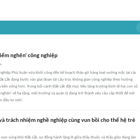
điểm nghẽn' công nghiệp
an
nghiệp Phú Xuân vừa khởi công đến kế hoạch tháo gỡ hàng loạt vướng mắc tại các
ắk Lắk đang bước vào giai đoạn tái cấu trúc không gian công nghiệp theo hướng
à bền vững hơn. Trong bối cảnh Đắk Lắk đặt mục tiêu tăng trưởng kinh tế hai con số,
m nghẽn' về hạ tầng, môi trường và quản lý đang trở thành yêu cầu cấp thiết để mở
n đầu tư mới.
và trách nhiệm nghề nghiệp cùng vun bồi cho thế hệ trẻ
non vùng khó Đắk Lắk, sự đồng hành lặng lẽ giữa thầy thuốc và thầy giáo đang âm