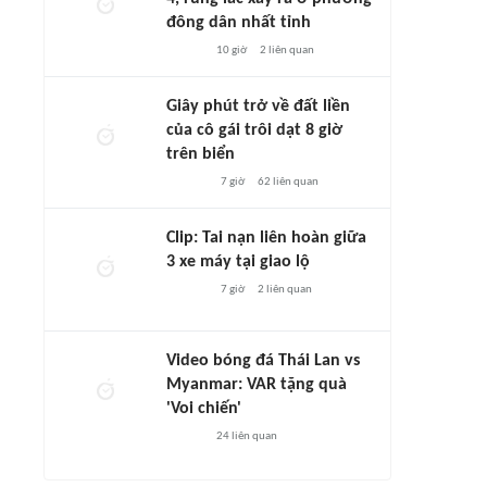
đông dân nhất tỉnh
10 giờ
2
liên quan
Giây phút trở về đất liền
của cô gái trôi dạt 8 giờ
trên biển
7 giờ
62
liên quan
Clip: Tai nạn liên hoàn giữa
3 xe máy tại giao lộ
7 giờ
2
liên quan
Video bóng đá Thái Lan vs
Myanmar: VAR tặng quà
'Voi chiến'
24
liên quan