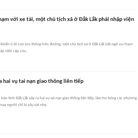
hạm với xe tải, một chủ tịch xã ở Đắk Lắk phải nhập viện
 khiển ô tô con lưu thông trên đường, một chủ tịch xã ở Đắk Lắk bất ngờ va chạm
hập viện cấp cứu.
a hai vụ tai nạn giao thông liên tiếp
a bàn tỉnh Đắk Lắk xảy ra hai vụ tai nạn giao thông liên tiếp, làm hư hỏng các phương
 may người chỉ bị xây xát nhẹ.