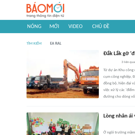
NÓNG
MỚI
VIDEO
CHỦ ĐỀ
TÌM KIẾM
EA RAL
Đắk Lắk gỡ '
3
liên qu
Từ dự án Khu công 
cụm công nghiệp, Đ
đồng bộ, hiện đại v
việc xử lý các 'điể
đường cho dòng vố
Lòng nhân ái 
Ở ngôi trường mầm 