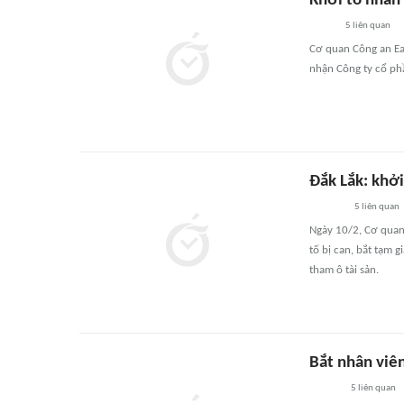
Khởi tố nhân 
5
liên quan
Cơ quan Công an Ea 
nhận Công ty cổ ph
Đắk Lắk: khởi
5
liên quan
Ngày 10/2, Cơ quan 
tố bị can, bắt tạm g
tham ô tài sản.
Bắt nhân viên
5
liên quan