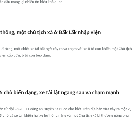
c đầu mang lại nhiều tín hiệu khả quan.
thông, một chủ tịch xã ở Đắk Lắk nhập viện
 đường, một chiếc xe tải bất ngờ xảy ra va chạm với xe ô tô con khiến một Chủ tịch
viện cấp cứu, ô tô con bẹp dúm.
 5 chỗ biến dạng, xe tải lật ngang sau va chạm mạnh
in từ đội CSGT - TT công an Huyện Ea H'leo cho biết. Trên địa bàn vừa xảy ra một vụ
ô 5 chỗ và xe tải, khiến hai xe hư hỏng nặng và một Chủ tịch xã bị thương nặng phải