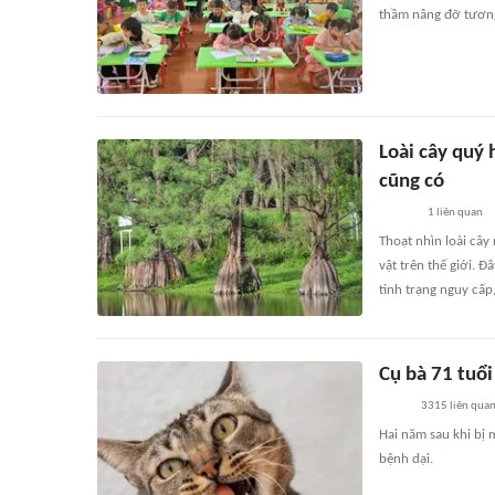
thầm nâng đỡ tương 
Loài cây quý 
cũng có
1
liên quan
Thoạt nhìn loài cây
vật trên thế giới. 
tình trạng nguy cấp
Cụ bà 71 tuổi
3315
liên qua
Hai năm sau khi bị 
bệnh dại.