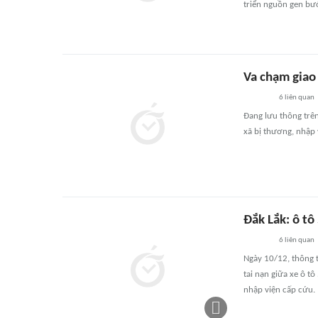
triển nguồn gen bướ
Va chạm giao 
6
liên quan
Đang lưu thông trên
xã bị thương, nhập 
Đắk Lắk: ô tô
6
liên quan
Ngày 10/12, thông t
tai nạn giữa xe ô t
nhập viện cấp cứu.