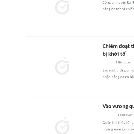
Công an huyện Ea H'
hàng nhanh vì chiếm
Chiếm đoạt t
bị khởi tố
5
liên quan
Sau một thời gian v
nhận hàng đã có hàn
Vào vương quố
1
liên quan
Quần thể thủy tùng 
những năm gần đây, 