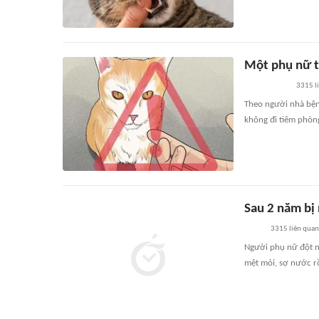
Một phụ nữ t
3315
l
Theo người nhà bện
không đi tiêm phòn
Sau 2 năm bị
3315
liên quan
Người phụ nữ đột ng
mệt mỏi, sợ nước rồ