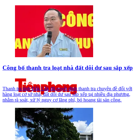
Công bố thanh tra loạt nhà đất dôi dư sau sắp xếp
Thanh tra tỉnh Đắk Lắk đã quyết định thanh tra chuyên đề đối với
hàng loạt cơ sở nhà, đất dôi dư sau sắp xếp tại nhiều địa phương,
nhằm rà soát, xử lý nguy cơ lãng phí, bỏ hoang tài sản công.