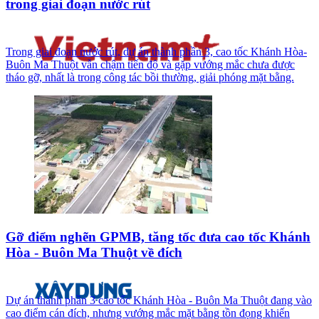
trong giai đoạn nước rút
Trong giai đoạn nước rút, dự án thành phần 3, cao tốc Khánh Hòa-
Buôn Ma Thuột vẫn chậm tiến độ và gặp vướng mắc chưa được
tháo gỡ, nhất là trong công tác bồi thường, giải phóng mặt bằng.
Gỡ điểm nghẽn GPMB, tăng tốc đưa cao tốc Khánh
Hòa - Buôn Ma Thuột về đích
Dự án thành phần 3 cao tốc Khánh Hòa - Buôn Ma Thuột đang vào
cao điểm cán đích, nhưng vướng mắc mặt bằng tồn đọng khiến