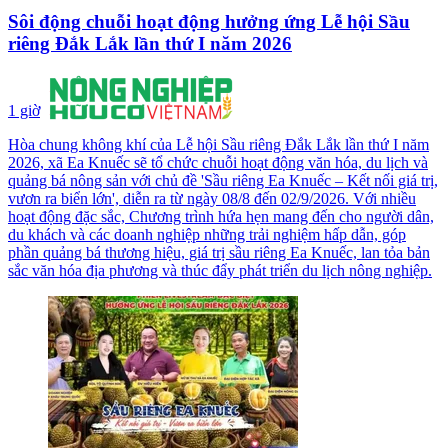
Sôi động chuỗi hoạt động hưởng ứng Lễ hội Sầu
riêng Đắk Lắk lần thứ I năm 2026
1 giờ
Hòa chung không khí của Lễ hội Sầu riêng Đắk Lắk lần thứ I năm
2026, xã Ea Knuếc sẽ tổ chức chuỗi hoạt động văn hóa, du lịch và
quảng bá nông sản với chủ đề 'Sầu riêng Ea Knuếc – Kết nối giá trị,
vươn ra biển lớn', diễn ra từ ngày 08/8 đến 02/9/2026. Với nhiều
hoạt động đặc sắc, Chương trình hứa hẹn mang đến cho người dân,
du khách và các doanh nghiệp những trải nghiệm hấp dẫn, góp
phần quảng bá thương hiệu, giá trị sầu riêng Ea Knuếc, lan tỏa bản
sắc văn hóa địa phương và thúc đẩy phát triển du lịch nông nghiệp.