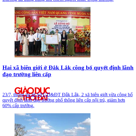
Hai xã biên giới ở Đắk Lắk công bố quyết định lãnh
đạo trường liên cấp
23/7, thông tin từ Sở GD&ĐT Đắk Lắk, 2 xã biên giới vừa công bố
quyết định lãnh đạo trường phổ thông liên cấp nội trú, giảm hơn
60% cấp trưởng.