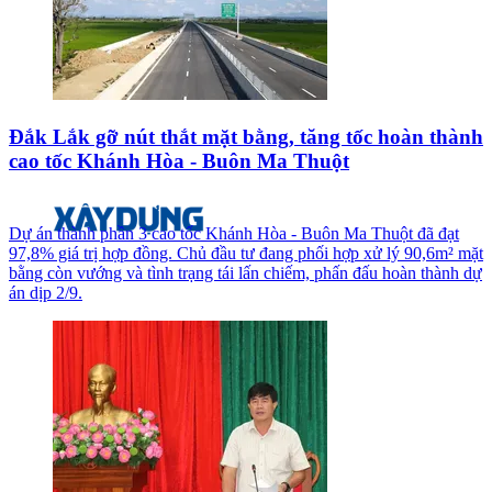
Đắk Lắk gỡ nút thắt mặt bằng, tăng tốc hoàn thành
cao tốc Khánh Hòa - Buôn Ma Thuột
Dự án thành phần 3 cao tốc Khánh Hòa - Buôn Ma Thuột đã đạt
97,8% giá trị hợp đồng. Chủ đầu tư đang phối hợp xử lý 90,6m² mặt
bằng còn vướng và tình trạng tái lấn chiếm, phấn đấu hoàn thành dự
án dịp 2/9.