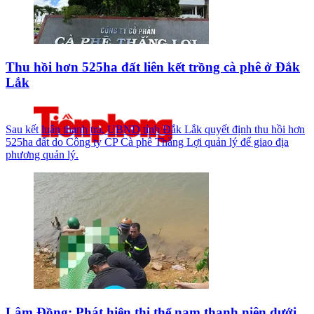
Thu hồi hơn 525ha đất liên kết trồng cà phê ở Đắk
Lắk
Sau kết luận thanh tra, UBND tỉnh Đắk Lắk quyết định thu hồi hơn
525ha đất do Công ty CP Cà phê Thắng Lợi quản lý để giao địa
phương quản lý.
Lâm Đồng: Phát hiện thi thể nam thanh niên dưới