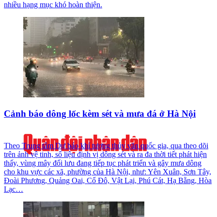
nhiều hạng mục khó hoàn thiện.
Cảnh báo dông lốc kèm sét và mưa đá ở Hà Nội
Theo Trung tâm Dự báo khí tượng thủy văn quốc gia, qua theo dõi
trên ảnh vệ tinh, số liệu định vị dông sét và ra đa thời tiết phát hiện
thấy, vùng mây đối lưu đang tiếp tục phát triển và gây mưa dông
cho khu vực các xã, phường của Hà Nội, như: Yên Xuân, Sơn Tây,
Đoài Phương, Quảng Oai, Cổ Đô, Vật Lại, Phú Cát, Hạ Bằng, Hòa
Lạc…