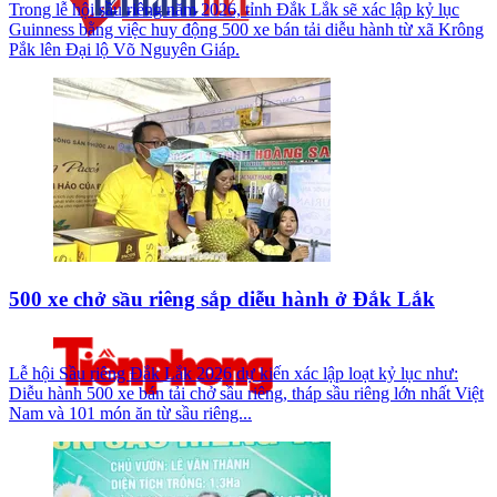
Trong lễ hội sầu riêng năm 2026, tỉnh Đắk Lắk sẽ xác lập kỷ lục
Guinness bằng việc huy động 500 xe bán tải diễu hành từ xã Krông
Pắk lên Đại lộ Võ Nguyên Giáp.
500 xe chở sầu riêng sắp diễu hành ở Đắk Lắk
Lễ hội Sầu riêng Đắk Lắk 2026 dự kiến xác lập loạt kỷ lục như:
Diễu hành 500 xe bán tải chở sầu riêng, tháp sầu riêng lớn nhất Việt
Nam và 101 món ăn từ sầu riêng...