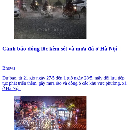
Cảnh báo dông lốc kèm sét và mưa đá ở Hà Nội
Bnews
Dự báo, từ 21 giờ ngày 27/5 đến 1 giờ ngày 28/5, mây đối lưu tiếp
tục phát triển thêm, gây mưa rào và dông ở các khu vực phường, xã
ở Hà Nội.