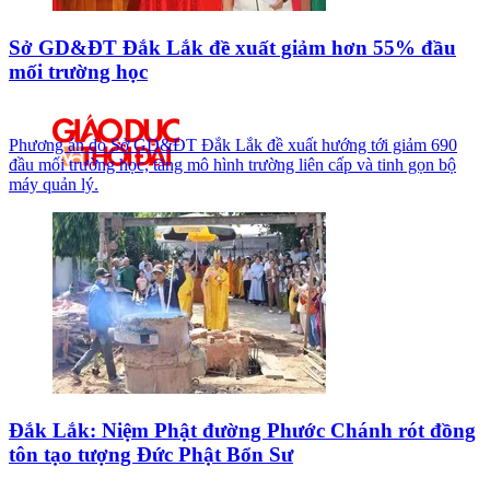
Sở GD&ĐT Đắk Lắk đề xuất giảm hơn 55% đầu
mối trường học
Phương án do Sở GD&ĐT Đắk Lắk đề xuất hướng tới giảm 690
đầu mối trường học, tăng mô hình trường liên cấp và tinh gọn bộ
máy quản lý.
Đắk Lắk: Niệm Phật đường Phước Chánh rót đồng
tôn tạo tượng Đức Phật Bổn Sư