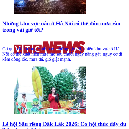
Những khu vực nào ở Hà Nội có thể đón mưa rào
trong vài giờ tới?
Cơ quan khí tượng cảnh báo, những giờ tới, nhiều khu vực ở Hà
Nội có thể xuất hiện mưa rào sau chuỗi ngày nắng gắt, nguy cơ đi
kèm dông lốc, mưa đá, gió giật mạnh.
Lễ hội Sầu riêng Đắk Lắk 2026: Cơ hội thúc đẩy du