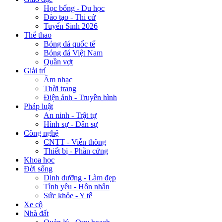
Học bổng - Du học
Đào tạo - Thi cử
Tuyển Sinh 2026
Thể thao
Bóng đá quốc tế
Bóng đá Việt Nam
Quần vợt
Giải trí
Âm nhạc
Thời trang
Điện ảnh - Truyền hình
Pháp luật
An ninh - Trật tự
Hình sự - Dân sự
Công nghệ
CNTT - Viễn thông
Thiết bị - Phần cứng
Khoa học
Đời sống
Dinh dưỡng - Làm đẹp
Tình yêu - Hôn nhân
Sức khỏe - Y tế
Xe cộ
Nhà đất