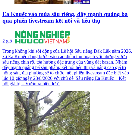
Ea Knuếc vào mùa sầu riêng, đẩy mạnh quảng bá
qua phiên livestream kết nối và tiêu thụ
2 giờ
Trong không khí sôi động của Lễ hội Sầu riêng Đắk Lắk năm 2026,
xã Ea Knuếc đang bước vào cao điểm thu hoạch với những vườn
sầu riêng chín rộ, tỏa hương đặc trưng của vùng đất bazan. Nhằm
đẩy mạnh quảng bá sản phẩm, kết nối tiêu thụ và nâng cao giá trị
nông sản, địa phương sẽ tổ chức một phiên livestream đặc biệt vào
lúc 10 giờ ngày 23/8/2026 với chủ đề 'Sầu riêng Ea Knuếc – Kết
nối giá trị – Vươn ra biển lớn'.