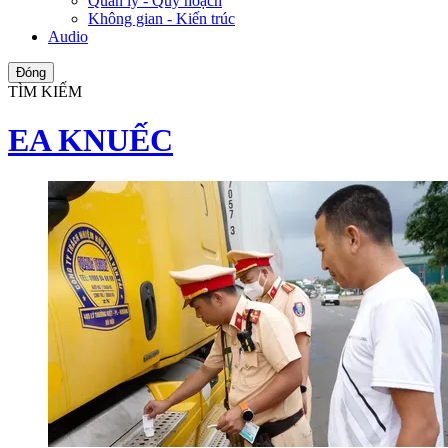
Quản lý - Quy hoạch
Không gian - Kiến trúc
Audio
Đóng
TÌM KIẾM
EA KNUẾC