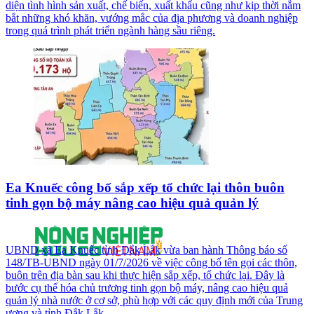
diện tình hình sản xuất, chế biến, xuất khẩu cũng như kịp thời nắm
bắt những khó khăn, vướng mắc của địa phương và doanh nghiệp
trong quá trình phát triển ngành hàng sầu riêng.
Ea Knuếc công bố sắp xếp tổ chức lại thôn buôn
tinh gọn bộ máy nâng cao hiệu quả quản lý
UBND xã Ea Knuếc tỉnh Đắk Lắk vừa ban hành Thông báo số
148/TB-UBND ngày 01/7/2026 về việc công bố tên gọi các thôn,
buôn trên địa bàn sau khi thực hiện sắp xếp, tổ chức lại. Đây là
bước cụ thể hóa chủ trương tinh gọn bộ máy, nâng cao hiệu quả
quản lý nhà nước ở cơ sở, phù hợp với các quy định mới của Trung
ương và tỉnh Đắk Lắk.