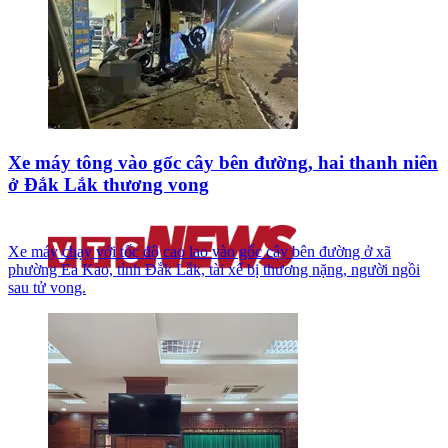
Xe máy tông vào gốc cây bên đường, hai thanh niên
ở Đắk Lắk thương vong
Xe máy chạy với tốc độ cao lao vào gốc cây bên đường ở xã
phường Ea Kao, tỉnh Đắk Lắk, tài xế bị thương nặng, người ngồi
sau tử vong.