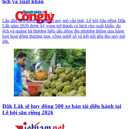
lịch và xuất khẩu
Lần đầu tiên được tổ chức ở quy mô cấp tỉnh, Lễ hội Sầu riêng Đắk
Lắk năm 2026 được kỳ vọng trở thành cú hích cho xuất khẩu, du
lịch và quảng bá thương hiệu sầu riêng địa phương thông qua hàng
loạt hoạt động thương mại, công nghệ số và kết nối tiêu thụ quy mô
lớn.
Đắk Lắk sẽ huy động 500 xe bán tải diễu hành tại
Lễ hội sầu riêng 2026