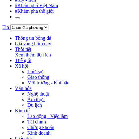
#Khám phá Việt Nam
#Khám phá thế giới
Tin
Thông tin bóng đá
Giá vàng hôm nay
Thời tiết
Xem thêm tiện ích
Thế giới
Xã hội
Thời sự
Giao thông
Môi trường - Khí hậu
Văn hóa
Nghệ thuật
Ẩm thực
Du lịch
Kinh tế
Lao động - Việc làm
Tài chính
Chứng khoán
Kinh doanh
Giáo dục