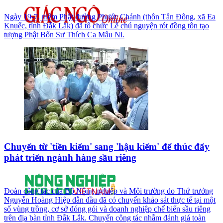
Ngày 19-7, niệm Phật đường Phước Chánh (thôn Tân Đông, xã Ea
Knuếc, tỉnh Đắk Lắk) đã tổ chức Lễ chú nguyện rót đồng tôn tạo
tượng Phật Bổn Sư Thích Ca Mâu Ni.
Chuyển từ 'tiền kiểm' sang 'hậu kiểm' để thúc đẩy
phát triển ngành hàng sầu riêng
Đoàn công tác của Bộ Nông nghiệp và Môi trường do Thứ trưởng
Nguyễn Hoàng Hiệp dẫn đầu đã có chuyến khảo sát thực tế tại một
số vùng trồng, cơ sở đóng gói và doanh nghiệp chế biến sầu riêng
trên địa bàn tỉnh Đắk Lắk. Chuyến công tác nhằm đánh giá toàn