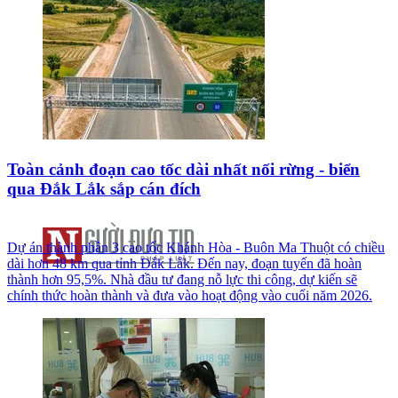
Toàn cảnh đoạn cao tốc dài nhất nối rừng - biển
qua Đắk Lắk sắp cán đích
Dự án thành phần 3 cao tốc Khánh Hòa - Buôn Ma Thuột có chiều
dài hơn 48 km qua tỉnh Đắk Lắk. Đến nay, đoạn tuyến đã hoàn
thành hơn 95,5%. Nhà đầu tư đang nỗ lực thi công, dự kiến sẽ
chính thức hoàn thành và đưa vào hoạt động vào cuối năm 2026.