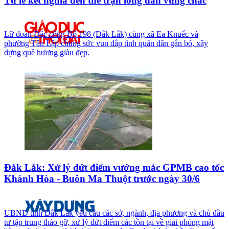
Từ lễ kết nghĩa đến thế trận lòng dân vững chắc
Lữ đoàn Đặc công Bộ 198 (Đắk Lắk) cùng xã Ea Knuếc và
phường Tân Lập chung sức vun đắp tình quân dân gắn bó, xây
dựng quê hương giàu đẹp.
Đắk Lắk: Xử lý dứt điểm vướng mắc GPMB cao tốc
Khánh Hòa - Buôn Ma Thuột trước ngày 30/6
UBND tỉnh Đắk Lắk yêu cầu các sở, ngành, địa phương và chủ đầu
tư tập trung tháo gỡ, xử lý dứt điểm các tồn tại về giải phóng mặt