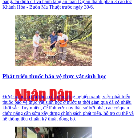
bằng, tái định cư và hành lang an toàn Dự án thành phần 3 cao tốc
Khánh Hòa - Buôn Ma Thuột trước ngày 30/6.
Phát triển thuốc bảo vệ thực vật sinh học
Được xem là chìa khóa của nền nông nghiệp xanh, việc phát triển
thuốc bảo vệ thực vật sinh học ở nước ta thời gian qua đã có nhiều
khởi sắc. Tuy nhiên, để lĩnh vực này thật sự bứt phá, các cơ quan
chức năng cần sớm xây dựng chính sách phát triển, hỗ trợ cụ thể và
hệ thống tiêu chuẩn kỹ thuật đồng bộ.