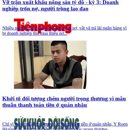
Vỡ trận xuất khẩu nông sản tỷ đô - kỳ 3: Doanh
nghiệp trốn nợ, người trồng lao đao
Nhiều người trồng sầu riêng đang ôm nợ, vật vã trả lãi ngân hàng vì
bị doanh nghiệp thu mua thiếu nợ...
Khởi tố đối tượng chém người trọng thương vì mâu
thuẫn thanh toán tiền ở quán nhậu
Chỉ vì mâu thuẫn nhỏ trong lúc thanh toán tiền ở quán nhậu, Y Roen
Bkrông đã dùng hung khí chém người khác trọng thương.