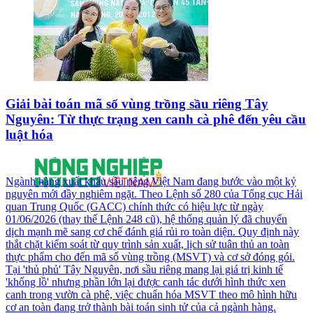
Giải bài toán mã số vùng trồng sầu riêng Tây
Nguyên: Từ thực trạng xen canh cà phê đến yêu cầu
luật hóa
Ngành hàng xuất khẩu sầu riêng Việt Nam đang bước vào một kỷ
nguyên mới đầy nghiêm ngặt. Theo Lệnh số 280 của Tổng cục Hải
quan Trung Quốc (GACC) chính thức có hiệu lực từ ngày
01/06/2026 (thay thế Lệnh 248 cũ), hệ thống quản lý đã chuyển
dịch mạnh mẽ sang cơ chế đánh giá rủi ro toàn diện. Quy định này
thắt chặt kiểm soát từ quy trình sản xuất, lịch sử tuân thủ an toàn
thực phẩm cho đến mã số vùng trồng (MSVT) và cơ sở đóng gói.
Tại 'thủ phủ' Tây Nguyên, nơi sầu riêng mang lại giá trị kinh tế
'khổng lồ' nhưng phần lớn lại được canh tác dưới hình thức xen
canh trong vườn cà phê, việc chuẩn hóa MSVT theo mô hình hữu
cơ an toàn đang trở thành bài toán sinh tử của cả ngành hàng.