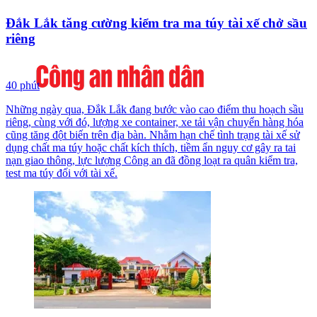
Đắk Lắk tăng cường kiểm tra ma túy tài xế chở sầu
riêng
40 phút
Những ngày qua, Đắk Lắk đang bước vào cao điểm thu hoạch sầu
riêng, cùng với đó, lượng xe container, xe tải vận chuyển hàng hóa
cũng tăng đột biến trên địa bàn. Nhằm hạn chế tình trạng tài xế sử
dụng chất ma túy hoặc chất kích thích, tiềm ẩn nguy cơ gây ra tai
nạn giao thông, lực lượng Công an đã đồng loạt ra quân kiểm tra,
test ma túy đối với tài xế.