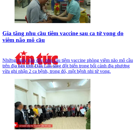
Gia tăng nhu cầu tiêm vaccine sau ca tử vong do
viêm não mô cầu
Những ngày gần đây, nhu cầu tiêm vaccine phòng viêm não mô cầu
trên địa bàn tỉnh Đắk Lắk tăng đột biến trong bối cảnh địa phương
vừa ghi nhận 2 ca bệnh, trong đó, một bệnh nhi tử vong.