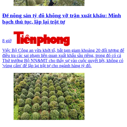
Để nông sản tỷ đô không vỡ trận xuất khẩu: Minh
bạch thủ tục, lập lại trật tự
8 giờ
Việc Bộ Công an vừa khởi tố, bắt tạm giam khoảng 20 đối tượng để
điều tra các sai phạm liên quan xuất khẩu sầu riêng, trong đó có cả
Thứ trưởng Bộ NN&MT cho thấy sự vào cuộc quyết liệt, không có
'vùng cấm' để lập lại trật tự cho ngành hàng tỷ đô.