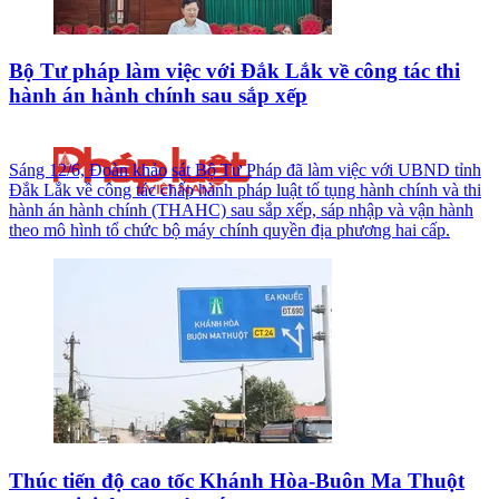
Bộ Tư pháp làm việc với Đắk Lắk về công tác thi
hành án hành chính sau sắp xếp
Sáng 12/6, Đoàn khảo sát Bộ Tư Pháp đã làm việc với UBND tỉnh
Đắk Lắk về công tác chấp hành pháp luật tố tụng hành chính và thi
hành án hành chính (THAHC) sau sắp xếp, sáp nhập và vận hành
theo mô hình tổ chức bộ máy chính quyền địa phương hai cấp.
Thúc tiến độ cao tốc Khánh Hòa-Buôn Ma Thuột