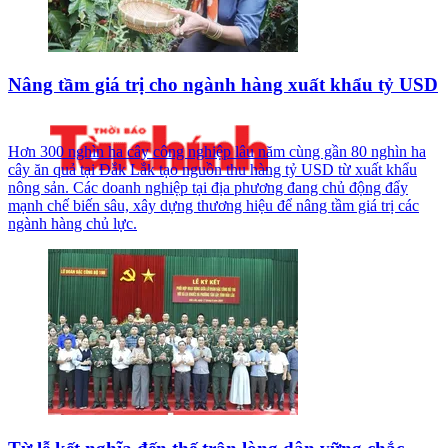
Nâng tầm giá trị cho ngành hàng xuất khẩu tỷ USD
Hơn 300 nghìn ha cây công nghiệp lâu năm cùng gần 80 nghìn ha
cây ăn quả tại Đắk Lắk tạo nguồn thu hàng tỷ USD từ xuất khẩu
nông sản. Các doanh nghiệp tại địa phương đang chủ động đẩy
mạnh chế biến sâu, xây dựng thương hiệu để nâng tầm giá trị các
ngành hàng chủ lực.