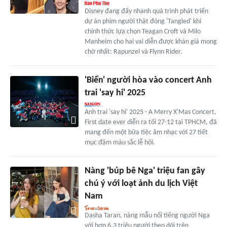
Disney đang đẩy nhanh quá trình phát triển
dự án phim người thật đóng 'Tangled' khi
chính thức lựa chọn Teagan Croft và Milo
Manheim cho hai vai diễn được khán giả mong
chờ nhất: Rapunzel và Flynn Rider.
'Biển' người hòa vào concert Anh
trai 'say hi' 2025
Anh trai 'say hi' 2025 - A Merry X'Mas Concert,
First date ever diễn ra tối 27-12 tại TPHCM, đã
mang đến một bữa tiệc âm nhạc với 27 tiết
mục đậm màu sắc lễ hội.
Nàng 'búp bê Nga' triệu fan gây
chú ý với loạt ảnh du lịch Việt
Nam
Dasha Taran, nàng mẫu nổi tiếng người Nga
với hơn 6.3 triệu người theo dõi trên