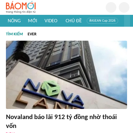
NÓNG
MỚI
VIDEO
CHỦ ĐỀ
#ASEAN Cup 2026
#Trí tuệ nhân tạo
#Mỹ - Iran
#Khám phá Việt Nam
TÌM KIẾM
EVER
#Khám phá thế giới
Novaland báo lãi 912 tỷ đồng nhờ thoái
vốn