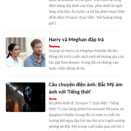
quốc Arendelle ra thế giới. Trên đỉnh là cung
điện băng lấp lánh của Elsa, phía dưới là ngôi
làng chài Bắc Âu bước ra từ bộ phim hoạt hình
đình đám 'Frozen' (tựa Việt: 'Nữ hoàng băng
giá').
Harry và Meghan đáp trả
Hoàng tử Harry và Meghan Markle đã lên
tiếng chỉ trích cuốn sách mới về hoàng gia của
tác giả Tom Bower, trong đó có những cáo
buộc chấn động về họ.
Câu chuyện điện ảnh: Bắc Mỹ ám
ảnh với 'Tiếng thét'
Bộ phim kinh dị 'Scream 7' (tựa Việt: 'Tiếng
thét 7') của hãng phim Paramount Pictures và
Spyglass Media Group đã có màn ra mắt ấn
tượng khi ngay lập tức leo lên vị trí ngôi vương
phòng vé Bắc Mỹ trong cuối tuần qua với 64,1