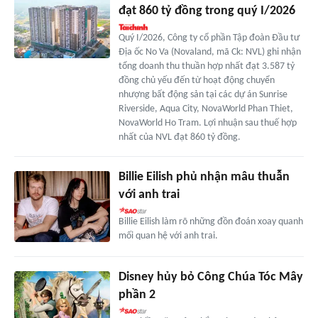
đạt 860 tỷ đồng trong quý I/2026
Quý I/2026, Công ty cổ phần Tập đoàn Đầu tư
Địa ốc No Va (Novaland, mã Ck: NVL) ghi nhận
tổng doanh thu thuần hợp nhất đạt 3.587 tỷ
đồng chủ yếu đến từ hoạt động chuyển
nhượng bất động sản tại các dự án Sunrise
Riverside, Aqua City, NovaWorld Phan Thiet,
NovaWorld Ho Tram. Lợi nhuận sau thuế hợp
nhất của NVL đạt 860 tỷ đồng.
Billie Eilish phủ nhận mâu thuẫn
với anh trai
Billie Eilish làm rõ những đồn đoán xoay quanh
mối quan hệ với anh trai.
Disney hủy bỏ Công Chúa Tóc Mây
phần 2