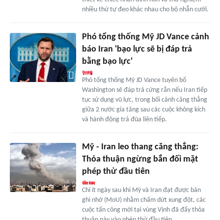
nhiều thứ tự đeo khác nhau cho bộ nhẫn cưới.
Phó tổng thống Mỹ JD Vance cảnh
báo Iran 'bạo lực sẽ bị đáp trả
bằng bạo lực'
Phó tổng thống Mỹ JD Vance tuyên bố
Washington sẽ đáp trả cứng rắn nếu Iran tiếp
tục sử dụng vũ lực, trong bối cảnh căng thẳng
giữa 2 nước gia tăng sau các cuộc không kích
và hành động trả đũa liên tiếp.
Mỹ - Iran leo thang căng thẳng:
Thỏa thuận ngừng bắn đối mặt
phép thử đầu tiên
Chỉ ít ngày sau khi Mỹ và Iran đạt được bản
ghi nhớ (MoU) nhằm chấm dứt xung đột, các
cuộc tấn công mới tại vùng Vịnh đã đẩy thỏa
thuận này vào phép thử đầu tiên.