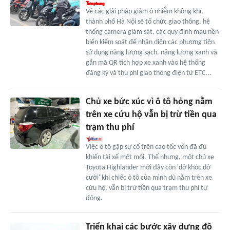
Về các giải pháp giảm ô nhiễm không khí,
thành phố Hà Nội sẽ tổ chức giao thông, hệ
thống camera giám sát, các quy định màu nền
biển kiểm soát để nhận diện các phương tiện
sử dụng năng lượng sạch, năng lượng xanh và
gắn mã QR tích hợp xe xanh vào hệ thống
đăng ký và thu phí giao thông điện tử ETC...
Chủ xe bức xúc vì ô tô hỏng nằm
trên xe cứu hộ vẫn bị trừ tiền qua
trạm thu phí
Việc ô tô gặp sự cố trên cao tốc vốn đã đủ
khiến tài xế mệt mỏi. Thế nhưng, một chủ xe
Toyota Highlander mới đây còn 'dở khóc dở
cười' khi chiếc ô tô của mình dù nằm trên xe
cứu hộ, vẫn bị trừ tiền qua trạm thu phí tự
động.
Triển khai các bước xây dựng đô