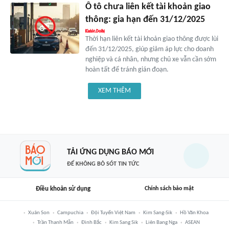
Ô tô chưa liên kết tài khoản giao
thông: gia hạn đến 31/12/2025
Thời hạn liên kết tài khoản giao thông được lùi
đến 31/12/2025, giúp giảm áp lực cho doanh
nghiệp và cá nhân, nhưng chủ xe vẫn cần sớm
hoàn tất để tránh gián đoạn.
XEM THÊM
TẢI ỨNG DỤNG BÁO MỚI
ĐỂ KHÔNG BỎ SÓT TIN TỨC
Điều khoản sử dụng
Chính sách bảo mật
Xuân Son
Campuchia
Đội Tuyển Việt Nam
Kim Sang-Sik
Hồ Văn Khoa
Trần Thanh Mẫn
Đình Bắc
Kim Sang Sik
Liên Bang Nga
ASEAN