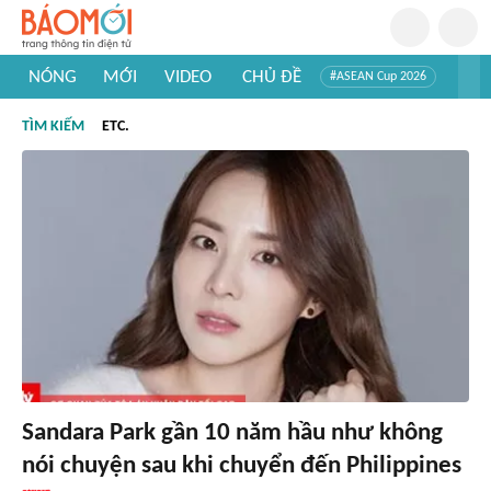
NÓNG
MỚI
VIDEO
CHỦ ĐỀ
#ASEAN Cup 2026
#Trí tuệ nhân tạo
#Mỹ - Iran
#Khám phá Việt Nam
TÌM KIẾM
ETC.
#Khám phá thế giới
Sandara Park gần 10 năm hầu như không
nói chuyện sau khi chuyển đến Philippines