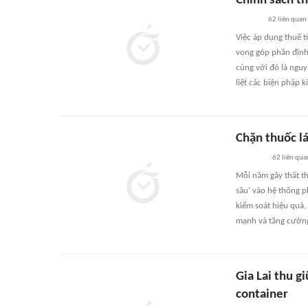
Chính sách th
62
liên quan
Việc áp dụng thuế 
vọng góp phần định
cùng với đó là nguy
liệt các biện pháp k
Chặn thuốc lá
62
liên qua
Mỗi năm gây thất th
sâu' vào hệ thống p
kiểm soát hiệu quả, 
mạnh và tăng cường
Gia Lai thu g
container