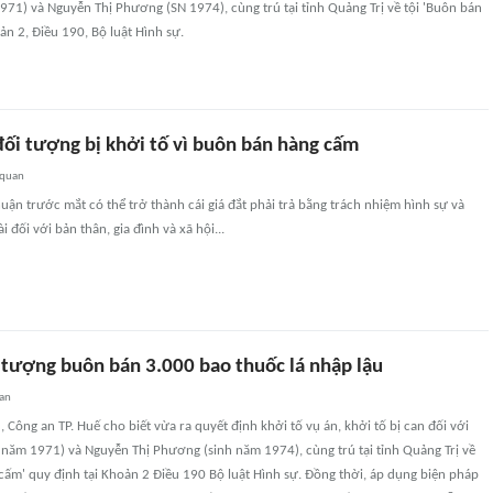
71) và Nguyễn Thị Phương (SN 1974), cùng trú tại tỉnh Quảng Trị về tội 'Buôn bán
n 2, Điều 190, Bộ luật Hình sự.
đối tượng bị khởi tố vì buôn bán hàng cấm
 quan
ận trước mắt có thể trở thành cái giá đắt phải trả bằng trách nhiệm hình sự và
 đối với bản thân, gia đình và xã hội...
i tượng buôn bán 3.000 bao thuốc lá nhập lậu
an
 Công an TP. Huế cho biết vừa ra quyết định khởi tố vụ án, khởi tố bị can đối với
 năm 1971) và Nguyễn Thị Phương (sinh năm 1974), cùng trú tại tỉnh Quảng Trị về
cấm' quy định tại Khoản 2 Điều 190 Bộ luật Hình sự. Đồng thời, áp dụng biện pháp