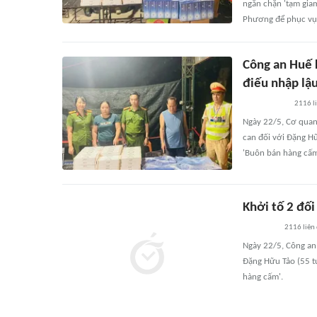
ngăn chặn 'tạm giam
Phương để phục vụ 
Công an Huế 
điếu nhập lậ
2116
l
Ngày 22/5, Cơ quan 
can đối với Đặng Hữ
'Buôn bán hàng cấm'
Khởi tố 2 đố
2116
liên
Ngày 22/5, Công an 
Đặng Hữu Tảo (55 tu
hàng cấm'.