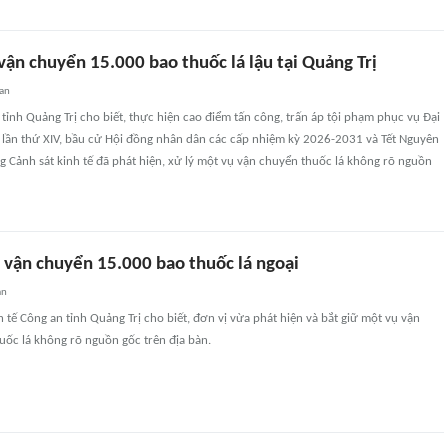
vận chuyển 15.000 bao thuốc lá lậu tại Quảng Trị
uan
tỉnh Quảng Trị cho biết, thực hiện cao điểm tấn công, trấn áp tội phạm phục vụ Đại
 lần thứ XIV, bầu cử Hội đồng nhân dân các cấp nhiệm kỳ 2026-2031 và Tết Nguyên
 Cảnh sát kinh tế đã phát hiện, xử lý một vụ vận chuyển thuốc lá không rõ nguồn
i vận chuyển 15.000 bao thuốc lá ngoại
an
 tế Công an tỉnh Quảng Trị cho biết, đơn vị vừa phát hiện và bắt giữ một vụ vận
uốc lá không rõ nguồn gốc trên địa bàn.