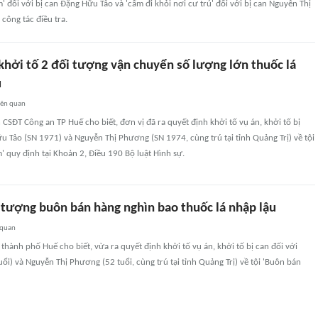
' đối với bị can Đặng Hữu Tảo và 'cấm đi khỏi nơi cư trú' đối với bị can Nguyễn Thị
công tác điều tra.
khởi tố 2 đối tượng vận chuyển số lượng lớn thuốc lá
u
iên quan
CSĐT Công an TP Huế cho biết, đơn vị đã ra quyết định khởi tố vụ án, khởi tố bị
u Tảo (SN 1971) và Nguyễn Thị Phương (SN 1974, cùng trú tại tỉnh Quảng Trị) về tội
 quy định tại Khoản 2, Điều 190 Bộ luật Hình sự.
i tượng buôn bán hàng nghìn bao thuốc lá nhập lậu
 quan
thành phố Huế cho biết, vừa ra quyết định khởi tố vụ án, khởi tố bị can đối với
ổi) và Nguyễn Thị Phương (52 tuổi, cùng trú tại tỉnh Quảng Trị) về tội 'Buôn bán