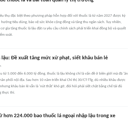
uế thuốc lá và bài toán quản lý thị trường
tiêu thụ đặc biệt theo phương pháp hỗn hợp đối với thuốc lá từ năm 2027 được kỳ
 hướng tiêu dùng, bảo vệ sức khỏe cộng đồng và tăng thu ngân sách. Tuy nhiên,
 cơ gia tăng thuốc lá lậu đặt ra yêu cầu chính sách phải triển khai đồng bộ và quyết
iểm soát.
 lậu: Đề xuất tăng mức xử phạt, siết khâu bán lẻ
n
u từ 5.000 đến 6.000 tỷ đồng, thuốc lá lậu không chỉ là vấn đề ở biên giới mà đã 'ăn
hân phối nội địa. Sau hơn 10 năm triển khai Chỉ thị 30/CT-TTg, dù nhiều khâu được
nhưng khâu bán lẻ vẫn là 'nút thắt' khó gỡ, đòi hỏi phải siết chặt bằng chế tài đủ
 thực thi.
iữ hơn 224.000 bao thuốc lá ngoại nhập lậu trong xe