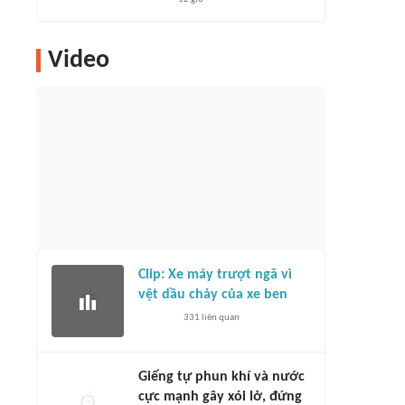
Video
Clip: Xe máy trượt ngã vì
vệt dầu chảy của xe ben
331
liên quan
Giếng tự phun khí và nước
cực mạnh gây xói lở, đứng