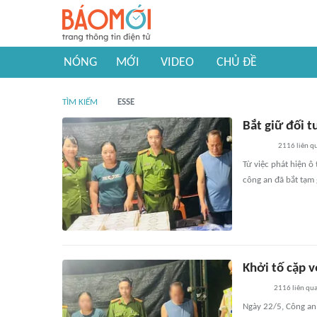
NÓNG
MỚI
VIDEO
CHỦ ĐỀ
TÌM KIẾM
ESSE
Bắt giữ đối t
2116
liên q
Từ việc phát hiện ô
công an đã bắt tạm 
Khởi tố cặp 
2116
liên qu
Ngày 22/5, Công an 