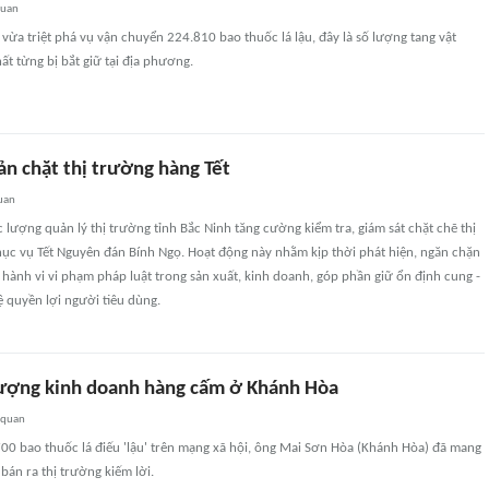
quan
i vừa triệt phá vụ vận chuyển 224.810 bao thuốc lá lậu, đây là số lượng tang vật
ất từng bị bắt giữ tại địa phương.
ản chặt thị trường hàng Tết
uan
 lượng quản lý thị trường tỉnh Bắc Ninh tăng cường kiểm tra, giám sát chặt chẽ thị
ục vụ Tết Nguyên đán Bính Ngọ. Hoạt động này nhằm kịp thời phát hiện, ngăn chặn
 hành vi vi phạm pháp luật trong sản xuất, kinh doanh, góp phần giữ ổn định cung -
ệ quyền lợi người tiêu dùng.
tượng kinh doanh hàng cấm ở Khánh Hòa
 quan
00 bao thuốc lá điếu 'lậu' trên mạng xã hội, ông Mai Sơn Hòa (Khánh Hòa) đã mang
 bán ra thị trường kiếm lời.