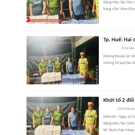
Đặng Hữu Tảo (SN 19
hàng cấm' theo Khoả
Tp. Huế: Hai 
2116
liên
Những khoản lợi nhu
những hệ quả lâu dài
Khởi tố 2 đố
2116
liên qu
HNN.VN - Ngày 22/5,
Đặng Hữu Tảo (sinh
tội 'Buôn bán hàng 