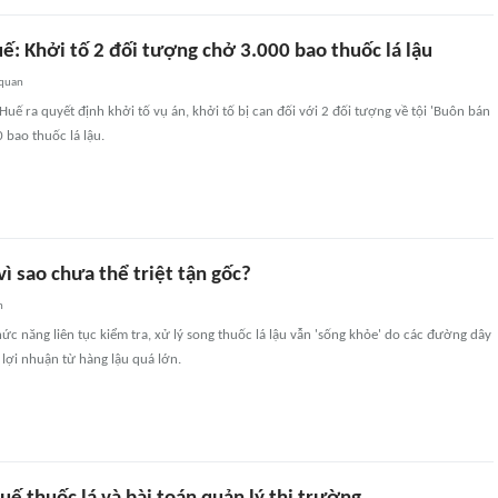
ế: Khởi tố 2 đối tượng chở 3.000 bao thuốc lá lậu
 quan
uế ra quyết định khởi tố vụ án, khởi tố bị can đối với 2 đối tượng về tội 'Buôn bán
 bao thuốc lá lậu.
 vì sao chưa thể triệt tận gốc?
n
ức năng liên tục kiểm tra, xử lý song thuốc lá lậu vẫn 'sống khỏe' do các đường dây
à lợi nhuận từ hàng lậu quá lớn.