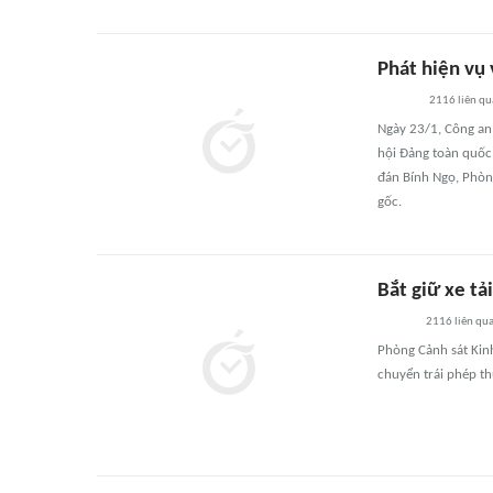
Phát hiện vụ 
2116
liên q
Ngày 23/1, Công an 
hội Đảng toàn quốc
đán Bính Ngọ, Phòng
gốc.
Bắt giữ xe tả
2116
liên qu
Phòng Cảnh sát Kinh
chuyển trái phép th