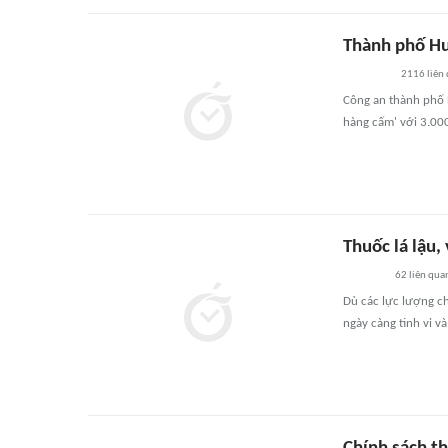
Thành phố Hu
2116
liên
Công an thành phố H
hàng cấm' với 3.000
Thuốc lá lậu,
62
liên qua
Dù các lực lượng ch
ngày càng tinh vi v