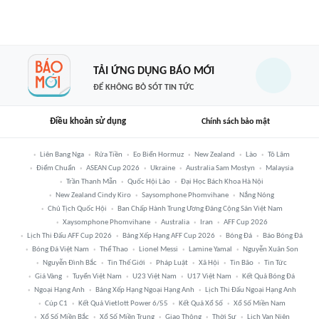
TẢI ỨNG DỤNG BÁO MỚI
ĐỂ KHÔNG BỎ SÓT TIN TỨC
Điều khoản sử dụng
Chính sách bảo mật
Liên Bang Nga
Rửa Tiền
Eo Biển Hormuz
New Zealand
Lào
Tô Lâm
Điểm Chuẩn
ASEAN Cup 2026
Ukraine
Australia Sam Mostyn
Malaysia
Trần Thanh Mẫn
Quốc Hội Lào
Đại Học Bách Khoa Hà Nội
New Zealand Cindy Kiro
Saysomphone Phomvihane
Nắng Nóng
Chủ Tịch Quốc Hội
Ban Chấp Hành Trung Ương Đảng Cộng Sản Việt Nam
Xaysomphone Phomvihane
Australia
Iran
AFF Cup 2026
Lịch Thi Đấu AFF Cup 2026
Bảng Xếp Hạng AFF Cup 2026
Bóng Đá
Báo Bóng Đá
Bóng Đá Việt Nam
Thể Thao
Lionel Messi
Lamine Yamal
Nguyễn Xuân Son
Nguyễn Đình Bắc
Tin Thế Giới
Pháp Luật
Xã Hội
Tin Bão
Tin Tức
Giá Vàng
Tuyển Việt Nam
U23 Việt Nam
U17 Việt Nam
Kết Quả Bóng Đá
Ngoại Hạng Anh
Bảng Xếp Hạng Ngoại Hạng Anh
Lịch Thi Đấu Ngoại Hạng Anh
Cúp C1
Kết Quả Vietlott Power 6/55
Kết Quả Xổ Số
Xổ Số Miền Nam
Xổ Số Miền Bắc
Xổ Số Miền Trung
Giao Thông
Thời Sự
Lịch Vạn Niên