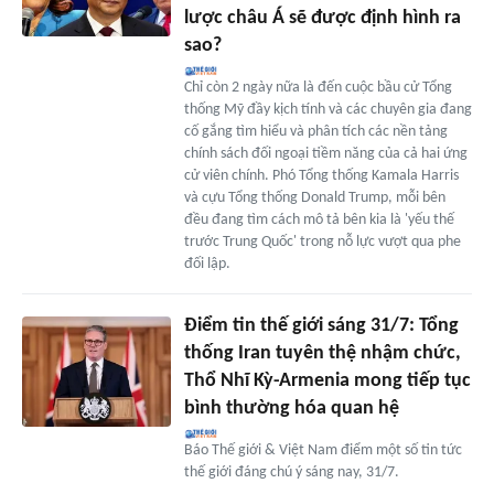
lược châu Á sẽ được định hình ra
sao?
Chỉ còn 2 ngày nữa là đến cuộc bầu cử Tổng
thống Mỹ đầy kịch tính và các chuyên gia đang
cố gắng tìm hiểu và phân tích các nền tảng
chính sách đối ngoại tiềm năng của cả hai ứng
cử viên chính. Phó Tổng thống Kamala Harris
và cựu Tổng thống Donald Trump, mỗi bên
đều đang tìm cách mô tả bên kia là 'yếu thế
trước Trung Quốc' trong nỗ lực vượt qua phe
đối lập.
Điểm tin thế giới sáng 31/7: Tổng
thống Iran tuyên thệ nhậm chức,
Thổ Nhĩ Kỳ-Armenia mong tiếp tục
bình thường hóa quan hệ
Báo Thế giới & Việt Nam điểm một số tin tức
thế giới đáng chú ý sáng nay, 31/7.