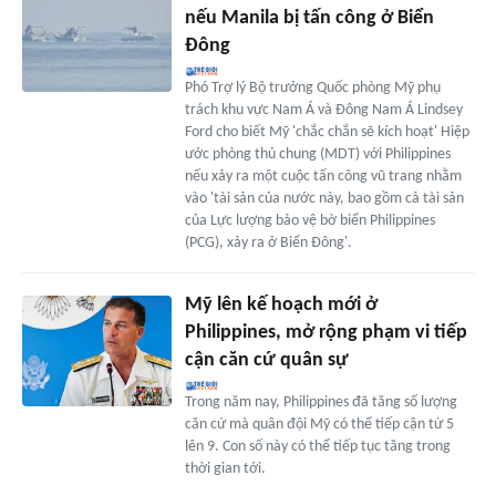
nếu Manila bị tấn công ở Biển
Đông
Phó Trợ lý Bộ trưởng Quốc phòng Mỹ phụ
trách khu vực Nam Á và Đông Nam Á Lindsey
Ford cho biết Mỹ 'chắc chắn sẽ kích hoạt' Hiệp
ước phòng thủ chung (MDT) với Philippines
nếu xảy ra một cuộc tấn công vũ trang nhằm
vào 'tài sản của nước này, bao gồm cả tài sản
của Lực lượng bảo vệ bờ biển Philippines
(PCG), xảy ra ở Biển Đông'.
Mỹ lên kế hoạch mới ở
Philippines, mở rộng phạm vi tiếp
cận căn cứ quân sự
Trong năm nay, Philippines đã tăng số lượng
căn cứ mà quân đội Mỹ có thể tiếp cận từ 5
lên 9. Con số này có thể tiếp tục tăng trong
thời gian tới.