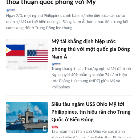
thỏa thuận quốc phòng với Mỹ
Ngày 2/3, một nghị sĩ Philippines cảnh báo, sự hiện diện của các cơ sở
quân sự Mỹ có thể biến quốc gia Đông Nam Á thành mục tiêu trong bối
cảnh xung đột ở Trung Đông leo thang.
Mỹ tái khẳng định hiệp ước
phòng thủ với một quốc gia Đông
Nam Á
Trong tháng 9, các Thượng nghị sĩ Mỹ đã trình
Nghị quyết 409 nhằm ghi nhận 74 năm Hiệp
ước Phòng thủ chung (MDT) giữa Mỹ và
Philippines.
Siêu tàu ngầm USS Ohio Mỹ tới
Philippines, tín hiệu rắn cho Trung
Quốc ở Biển Đông
Tàu ngầm hạt nhân USS Ohio với sức mạnh
khủng khiếp đã cập cảng Subic Bay, Philippines