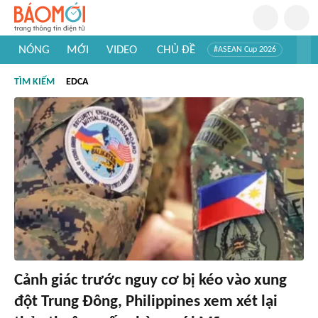
NÓNG
MỚI
VIDEO
CHỦ ĐỀ
#ASEAN Cup 2026
#Trí tuệ nhân tạo
#Mỹ - Iran
#Khám phá Việt Nam
TÌM KIẾM
EDCA
#Khám phá thế giới
Cảnh giác trước nguy cơ bị kéo vào xung
đột Trung Đông, Philippines xem xét lại