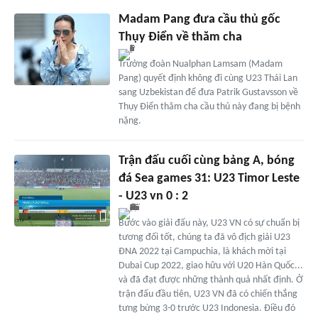
Madam Pang đưa cầu thủ gốc
Thụy Điển về thăm cha
Trưởng đoàn Nualphan Lamsam (Madam
Pang) quyết định không đi cùng U23 Thái Lan
sang Uzbekistan để đưa Patrik Gustavsson về
Thụy Điển thăm cha cầu thủ này đang bị bệnh
nặng.
Trận đấu cuối cùng bảng A, bóng
đá Sea games 31: U23 Timor Leste
- U23 vn 0 : 2
Bước vào giải đấu này, U23 VN có sự chuẩn bị
tương đối tốt, chúng ta đã vô địch giải U23
ĐNA 2022 tại Campuchia, là khách mời tại
Dubai Cup 2022, giao hữu với U20 Hàn Quốc...
và đã đạt được những thành quả nhất định. Ở
trận đấu đầu tiên, U23 VN đã có chiến thắng
tưng bừng 3-0 trước U23 Indonesia. Điều đó