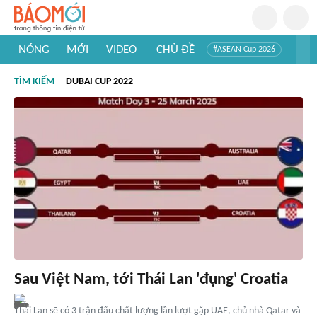
NÓNG
MỚI
VIDEO
CHỦ ĐỀ
#ASEAN Cup 2026
#Tuyển sinh đại học 2026
#Trí tuệ nhân tạo
#Mỹ - Iran
TÌM KIẾM
DUBAI CUP 2022
#Khám phá Việt Nam
#Khám phá thế giới
Sau Việt Nam, tới Thái Lan 'đụng' Croatia
Thái Lan sẽ có 3 trận đấu chất lượng lần lượt gặp UAE, chủ nhà Qatar và