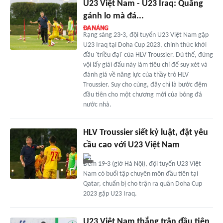
U23 Việt Nam - U23 Iraq: Quẳng
gánh lo mà đá...
Rạng sáng 23-3, đội tuyển U23 Việt Nam gặp
U23 Iraq tại Doha Cup 2023, chính thức khởi
đầu 'triều đại' của HLV Troussier. Dù thế, đừng
vội lấy giải đấu này làm tiêu chí để suy xét và
đánh giá về năng lực của thầy trò HLV
Troussier. Suy cho cùng, đây chỉ là bước đệm
đầu tiên cho một chương mới của bóng đá
nước nhà.
HLV Troussier siết kỷ luật, đặt yêu
cầu cao với U23 Việt Nam
Đêm 19-3 (giờ Hà Nội), đội tuyển U23 Việt
Nam có buổi tập chuyên môn đầu tiên tại
Qatar, chuẩn bị cho trận ra quân Doha Cup
2023 gặp U23 Iraq.
U23 Việt Nam thắng trận đầu tiên