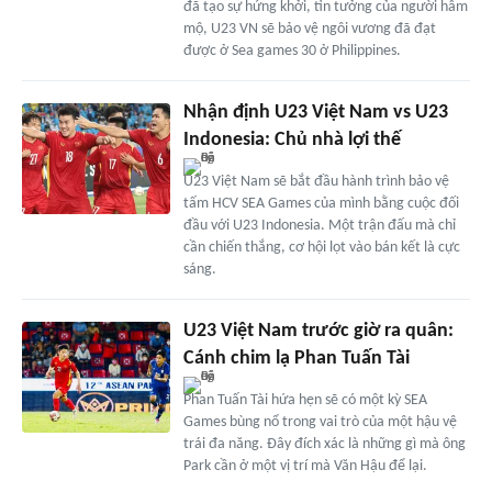
đã tạo sự hứng khởi, tin tưởng của người hâm
mộ, U23 VN sẽ bảo vệ ngôi vương đã đạt
được ở Sea games 30 ở Philippines.
Nhận định U23 Việt Nam vs U23
Indonesia: Chủ nhà lợi thế
U23 Việt Nam sẽ bắt đầu hành trình bảo vệ
tấm HCV SEA Games của mình bằng cuộc đối
đầu với U23 Indonesia. Một trận đấu mà chỉ
cần chiến thắng, cơ hội lọt vào bán kết là cực
sáng.
U23 Việt Nam trước giờ ra quân:
Cánh chim lạ Phan Tuấn Tài
Phan Tuấn Tài hứa hẹn sẽ có một kỳ SEA
Games bùng nổ trong vai trò của một hậu vệ
trái đa năng. Đây đích xác là những gì mà ông
Park cần ở một vị trí mà Văn Hậu để lại.