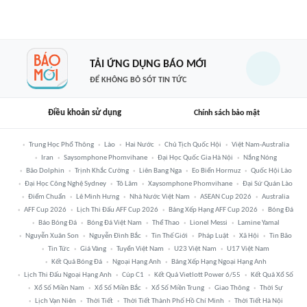
TẢI ỨNG DỤNG BÁO MỚI
ĐỂ KHÔNG BỎ SÓT TIN TỨC
Điều khoản sử dụng
Chính sách bảo mật
Trung Học Phổ Thông
Lào
Hai Nước
Chủ Tịch Quốc Hội
Việt Nam-Australia
Iran
Saysomphone Phomvihane
Đại Học Quốc Gia Hà Nội
Nắng Nóng
Bão Dolphin
Trịnh Khắc Cường
Liên Bang Nga
Eo Biển Hormuz
Quốc Hội Lào
Đại Học Công Nghệ Sydney
Tô Lâm
Xaysomphone Phomvihane
Đại Sứ Quán Lào
Điểm Chuẩn
Lê Minh Hưng
Nhà Nước Việt Nam
ASEAN Cup 2026
Australia
AFF Cup 2026
Lịch Thi Đấu AFF Cup 2026
Bảng Xếp Hạng AFF Cup 2026
Bóng Đá
Báo Bóng Đá
Bóng Đá Việt Nam
Thể Thao
Lionel Messi
Lamine Yamal
Nguyễn Xuân Son
Nguyễn Đình Bắc
Tin Thế Giới
Pháp Luật
Xã Hội
Tin Bão
Tin Tức
Giá Vàng
Tuyển Việt Nam
U23 Việt Nam
U17 Việt Nam
Kết Quả Bóng Đá
Ngoại Hạng Anh
Bảng Xếp Hạng Ngoại Hạng Anh
Lịch Thi Đấu Ngoại Hạng Anh
Cúp C1
Kết Quả Vietlott Power 6/55
Kết Quả Xổ Số
Xổ Số Miền Nam
Xổ Số Miền Bắc
Xổ Số Miền Trung
Giao Thông
Thời Sự
Lịch Vạn Niên
Thời Tiết
Thời Tiết Thành Phố Hồ Chí Minh
Thời Tiết Hà Nội