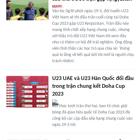
Vào lúc 0g30 phút ngày 29-3, đội tuyển U23
Việt Nam sẽ thi đấu trận cuối cùng tại Doha
Cup 2023 gặp U23 Kyrgyzstan. Trận đấu này
mang tính chất xếp hạng chung cuộc, nhưng
với thầy trò đội U23 Việt Nam thì xem đây
như có thêm cơ hội để trải nghiệm. Ông động
viên tinh thần các học trò qua chia sẻ: 'Đừng
quá lo lắng về kết quả bởi tôi mới là người chịu
trách nhiệm'.
U23 UAE và U23 Hàn Quốc đối đầu
trong trận chung kết Doha Cup
2023
Kết thúc lượt trận thứ hai, ban tổ chức giải
bóng đá giao hữu quốc tế Doha Cup 2023 đã
công bố các cặp đấu xếp hạng chung cuộc vào
ngày 29-3 tới.