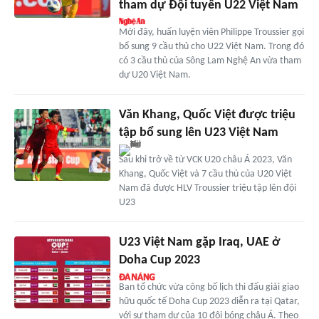
tham dự Đội tuyển U22 Việt Nam
Mới đây, huấn luyện viên Philippe Troussier gọi
bổ sung 9 cầu thủ cho U22 Việt Nam. Trong đó
có 3 cầu thủ của Sông Lam Nghệ An vừa tham
dự U20 Việt Nam.
Văn Khang, Quốc Việt được triệu
tập bổ sung lên U23 Việt Nam
Sau khi trở về từ VCK U20 châu Á 2023, Văn
Khang, Quốc Việt và 7 cầu thủ của U20 Việt
Nam đã được HLV Troussier triệu tập lên đội
U23
U23 Việt Nam gặp Iraq, UAE ở
Doha Cup 2023
Ban tổ chức vừa công bố lịch thi đấu giải giao
hữu quốc tế Doha Cup 2023 diễn ra tại Qatar,
với sự tham dự của 10 đội bóng châu Á. Theo