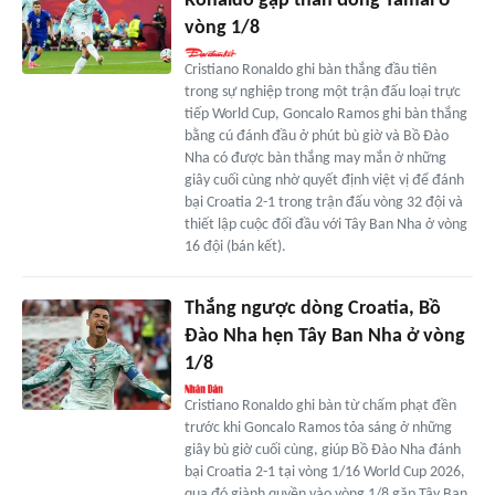
Ronaldo gặp thần đồng Yamal ở
vòng 1/8
Cristiano Ronaldo ghi bàn thắng đầu tiên
trong sự nghiệp trong một trận đấu loại trực
tiếp World Cup, Goncalo Ramos ghi bàn thắng
bằng cú đánh đầu ở phút bù giờ và Bồ Đào
Nha có được bàn thắng may mắn ở những
giây cuối cùng nhờ quyết định việt vị để đánh
bại Croatia 2-1 trong trận đấu vòng 32 đội và
thiết lập cuộc đối đầu với Tây Ban Nha ở vòng
16 đội (bán kết).
Thắng ngược dòng Croatia, Bồ
Đào Nha hẹn Tây Ban Nha ở vòng
1/8
Cristiano Ronaldo ghi bàn từ chấm phạt đền
trước khi Goncalo Ramos tỏa sáng ở những
giây bù giờ cuối cùng, giúp Bồ Đào Nha đánh
bại Croatia 2-1 tại vòng 1/16 World Cup 2026,
qua đó giành quyền vào vòng 1/8 gặp Tây Ban