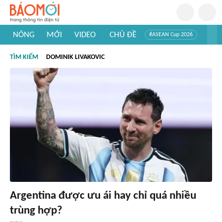
NÓNG
MỚI
VIDEO
CHỦ ĐỀ
#ASEAN Cup 2026
#Trí tuệ nhân tạo
#Mỹ - Iran
#Khám phá Việt Nam
TÌM KIẾM
DOMINIK LIVAKOVIC
#Khám phá thế giới
Argentina được ưu ái hay chỉ quá nhiều
trùng hợp?