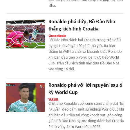
Nha.
Ronaldo phá dớp, Bồ Đào Nha
thắng kịch tính Croatia
Bồ Đào Nha đánh bại Croatia trong trận đấu
nghẹt thở với gần 20 phút bù giờ, ba bàn
thắng bị VAR từ chối và khoảnh khắc Ronaldo
ghi bàn đầu tiên ở vòng loại trực tiếp World
Cup. Trận cầu kịch tính này đưa Bồ Đào Nha
vào vòng 16 đội.
Ronaldo phá vỡ 'lời nguyền' sau 6
kỳ World Cup
Cristiano Ronaldo cuối cùng cũng chấm dứt 'lời
nguyền' đeo bám suốt sự nghiệp World Cup khi
ghi bàn đầu tiên tại vòng knock-out, góp công
giúp Bồ Đào Nha ngược dòng đánh bại Croatia
2-1 ở vòng 1/16 World Cup 2026.