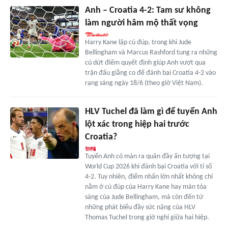
Anh – Croatia 4-2: Tam sư không
làm người hâm mộ thất vọng
Harry Kane lập cú đúp, trong khi Jude
Bellingham và Marcus Rashford tung ra những
cú dứt điểm quyết định giúp Anh vượt qua
trận đấu giằng co để đánh bại Croatia 4-2 vào
rạng sáng ngày 18/6 (theo giờ Việt Nam).
HLV Tuchel đã làm gì để tuyển Anh
lột xác trong hiệp hai trước
Croatia?
Tuyển Anh có màn ra quân đầy ấn tượng tại
World Cup 2026 khi đánh bại Croatia với tỉ số
4-2. Tuy nhiên, điểm nhấn lớn nhất không chỉ
nằm ở cú đúp của Harry Kane hay màn tỏa
sáng của Jude Bellingham, mà còn đến từ
những phát biểu đầy sức nặng của HLV
Thomas Tuchel trong giờ nghỉ giữa hai hiệp.