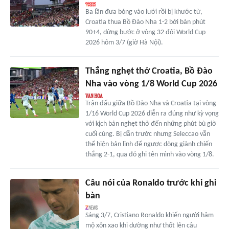
Ba lần đưa bóng vào lưới rồi bị khước từ,
Croatia thua Bồ Đào Nha 1-2 bởi bàn phút
90+4, dừng bước ở vòng 32 đội World Cup
2026 hôm 3/7 (giờ Hà Nội).
Thắng nghẹt thở Croatia, Bồ Đào
Nha vào vòng 1/8 World Cup 2026
Trận đấu giữa Bồ Đào Nha và Croatia tại vòng
1/16 World Cup 2026 diễn ra đúng như kỳ vọng
với kịch bản nghẹt thở đến những phút bù giờ
cuối cùng. Bị dẫn trước nhưng Seleccao vẫn
thể hiện bản lĩnh để ngược dòng giành chiến
thắng 2-1, qua đó ghi tên mình vào vòng 1/8.
Câu nói của Ronaldo trước khi ghi
bàn
Sáng 3/7, Cristiano Ronaldo khiến người hâm
mộ xôn xao khi dường như thốt lên câu