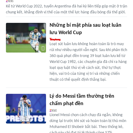
Kể từ World Cup 2022, tuyển Argentina đã hai kỳ liên tiếp góp mặt ở trận
chung kết, khẳng định vị thế của một thế lực hàng đầu bóng đá thế giới.
Những bí mật phía sau loạt luân
lưu World Cup
Loạt sút luân lưu không hoàn toàn là trò may
rủi như nhiều người vẫn nghĩ. Sau khi phân tích
360 quả phạt đền trong 39 loạt luân lưu kể từ
World Cup 1982, các chuyên gia đã chỉ ra hàng
loạt quy luật thú vị về cách sút, thứ tự thực
hiện, vai trò của từng vị trí và những chiến
thuật có thể quyết định thắng bại.
Lý do Messi tầm thường trên
chấm phạt đền
Lionel Messi chọn cách chạy đà ngắn, không
dừng lại trước khi sút và hoàn toàn bị thủ môn
Mohamed El Shobeir bắt bài. Theo thống kê,
cách này chỉ đạt tỷ lệ thành công 57%.