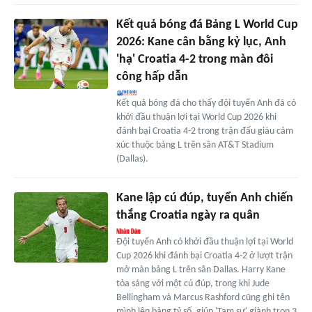
Kết quả bóng đá Bảng L World Cup
2026: Kane cân bằng kỷ lục, Anh
'hạ' Croatia 4-2 trong màn đôi
công hấp dẫn
Kết quả bóng đá cho thấy đội tuyển Anh đã có
khởi đầu thuận lợi tại World Cup 2026 khi
đánh bại Croatia 4-2 trong trận đấu giàu cảm
xúc thuộc bảng L trên sân AT&T Stadium
(Dallas).
Kane lập cú đúp, tuyển Anh chiến
thắng Croatia ngày ra quân
Đội tuyển Anh có khởi đầu thuận lợi tại World
Cup 2026 khi đánh bại Croatia 4-2 ở lượt trận
mở màn bảng L trên sân Dallas. Harry Kane
tỏa sáng với một cú đúp, trong khi Jude
Bellingham và Marcus Rashford cũng ghi tên
mình lên bảng tỷ số, giúp 'Tam sư' giành trọn 3