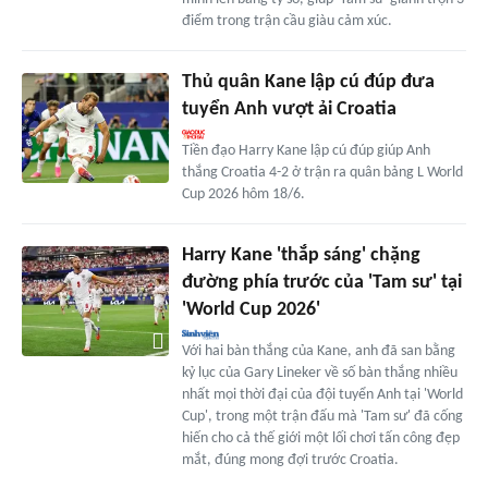
điểm trong trận cầu giàu cảm xúc.
Thủ quân Kane lập cú đúp đưa
tuyển Anh vượt ải Croatia
Tiền đạo Harry Kane lập cú đúp giúp Anh
thắng Croatia 4-2 ở trận ra quân bảng L World
Cup 2026 hôm 18/6.
Harry Kane 'thắp sáng' chặng
đường phía trước của 'Tam sư' tại
'World Cup 2026'
Với hai bàn thắng của Kane, anh đã san bằng
kỷ lục của Gary Lineker về số bàn thắng nhiều
nhất mọi thời đại của đội tuyển Anh tại 'World
Cup', trong một trận đấu mà 'Tam sư' đã cống
hiến cho cả thế giới một lối chơi tấn công đẹp
mắt, đúng mong đợi trước Croatia.