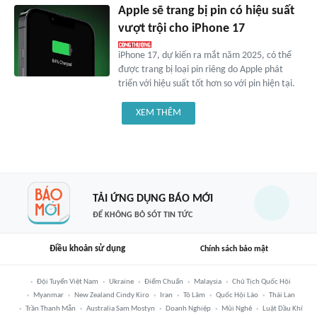
Apple sẽ trang bị pin có hiệu suất
vượt trội cho iPhone 17
iPhone 17, dự kiến ra mắt năm 2025, có thể
được trang bị loại pin riêng do Apple phát
triển với hiệu suất tốt hơn so với pin hiện tại.
XEM THÊM
TẢI ỨNG DỤNG BÁO MỚI
ĐỂ KHÔNG BỎ SÓT TIN TỨC
Điều khoản sử dụng
Chính sách bảo mật
Đội Tuyển Việt Nam
Ukraine
Điểm Chuẩn
Malaysia
Chủ Tịch Quốc Hội
Myanmar
New Zealand Cindy Kiro
Iran
Tô Lâm
Quốc Hội Lào
Thái Lan
Trần Thanh Mẫn
Australia Sam Mostyn
Doanh Nghiệp
Mũi Nghê
Luật Dầu Khí