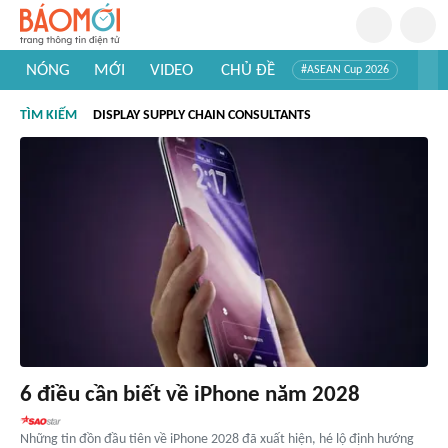
NÓNG
MỚI
VIDEO
CHỦ ĐỀ
#ASEAN Cup 2026
#Trí tuệ nhân tạo
#Mỹ - Iran
#Khám phá Việt Nam
TÌM KIẾM
DISPLAY SUPPLY CHAIN CONSULTANTS
#Khám phá thế giới
6 điều cần biết về iPhone năm 2028
Những tin đồn đầu tiên về iPhone 2028 đã xuất hiện, hé lộ định hướng