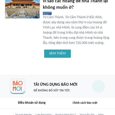
vì sao các hoàng đế nhà Thanh lại
không muốn ở?
Tử Cấm Thành, Tử Cấm Thành ở Bắc Kinh,
được xây dựng vào năm thứ 4 của Hoàng đế
Vĩnh Lạc nhà Minh, là cung điện của 24 vị
hoàng đế trong triều đại nhà Minh và nhà
Thanh, bên trong cung được trang hoàng lộng
lẫy, tổng diện tích hơn 720.000 mét vuông.
XEM THÊM
TẢI ỨNG DỤNG BÁO MỚI
ĐỂ KHÔNG BỎ SÓT TIN TỨC
Điều khoản sử dụng
Chính sách bảo mật
Doanh Nghiệp
Liên Bang Nga
Đường Vành Đai 5
Vùng Thủ Đô
Năm