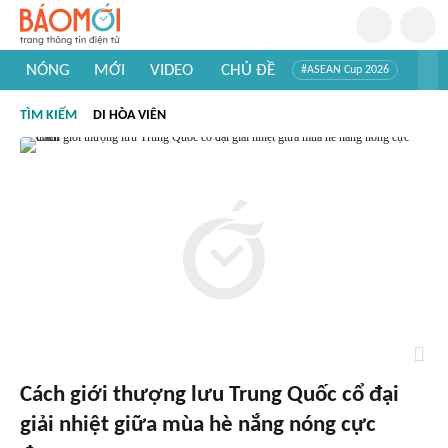
NÓNG
MỚI
VIDEO
CHỦ ĐỀ
#ASEAN Cup 2026
#Trí tuệ nhân tạo
#Mỹ - Iran
#Khám phá Việt Nam
TÌM KIẾM
DI HÒA VIÊN
#Khám phá thế giới
Cách giới thượng lưu Trung Quốc cổ đại
giải nhiệt giữa mùa hè nắng nóng cực