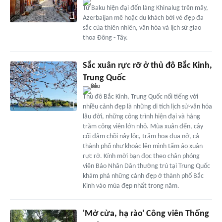
Từ Baku hiện đại đến làng Khinalug trên mây,
Azerbaijan mê hoặc du khách bởi vẻ đẹp đa
sắc của thiên nhiên, văn hóa và lịch sử giao
thoa Đông - Tây.
Sắc xuân rực rỡ ở thủ đô Bắc Kinh,
Trung Quốc
Thủ đô Bắc Kinh, Trung Quốc nổi tiếng với
nhiều cảnh đẹp là những di tích lịch sử-văn hóa
lâu đời, những công trình hiện đại và hàng
trăm công viên lớn nhỏ. Mùa xuân đến, cây
cối đâm chồi nảy lộc, trăm hoa đua nở, cả
thành phố như khoác lên mình tấm áo xuân
rực rỡ. Kính mời bạn đọc theo chân phóng
viên Báo Nhân Dân thường trú tại Trung Quốc
khám phá những cảnh đẹp ở thành phố Bắc
Kinh vào mùa đẹp nhất trong năm.
'Mở cửa, hạ rào' Công viên Thống