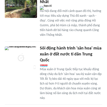
Nhất
Hà Nội đang đổi mới cảnh quan đô thị, hướng
tới mục tiêu xây dựng Thủ đô xanh - sạch -
đẹp'. Cùng với việc mở rộng phía đông Hồ
Gươm, phá bỏ Hàm cá mập, thành phố đang
tiến hành dỡ bỏ hàng rào chung quanh Công
viên Thống Nhất.
Sôi động hành trình 'săn hoa' mùa
xuân ở đất nước tỉ dân Trung
Quốc
Mùa xuân ở Trung Quốc tiếp tục khuấy động
dòng chảy du lịch 'săn hoa' sau kỳ xuân vận dịp
Tết Ất Tỵ kéo dài 40 ngày qua với mốc kỷ lục
lịch sử hơn 9 tỉ người di chuyển xuyên vùng.
Dự đoán, du khách săn hoa mùa xuân cũng sẽ
làm bùng nổ làn sóng du lịch mới tại đất nước
này.