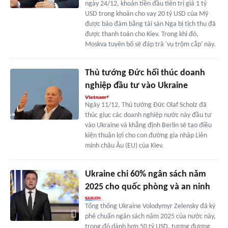
ngày 24/12, khoản tiền đầu tiên trị giá 1 tỷ
USD trong khoản cho vay 20 tỷ USD của Mỹ
được bảo đảm bằng tài sản Nga bị tịch thu đã
được thanh toán cho Kiev. Trong khi đó,
Moskva tuyên bố sẽ đáp trả 'vụ trộm cắp' này.
Thủ tướng Đức hối thúc doanh
nghiệp đầu tư vào Ukraine
Ngày 11/12, Thủ tướng Đức Olaf Scholz đã
thúc giục các doanh nghiệp nước này đầu tư
vào Ukraine và khẳng định Berlin sẽ tạo điều
kiện thuận lợi cho con đường gia nhập Liên
minh châu Âu (EU) của Kiev.
Ukraine chi 60% ngân sách năm
2025 cho quốc phòng và an ninh
Tổng thống Ukraine Volodymyr Zelensky đã ký
phê chuẩn ngân sách năm 2025 của nước này,
trong đó dành hơn 50 tỷ USD, tương đương