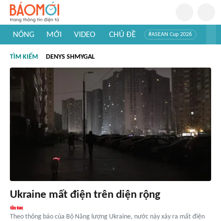
NÓNG
MỚI
VIDEO
CHỦ ĐỀ
#ASEAN Cup 2026
#Trí tuệ nhân tạo
#Mỹ - Iran
#Khám phá Việt Nam
TÌM KIẾM
DENYS SHMYGAL
#Khám phá thế giới
Ukraine mất điện trên diện rộng
Theo thông báo của Bộ Năng lượng Ukraine, nước này xảy ra mất điện