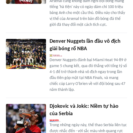
Arsenal cũng không dám nghĩ đội bóng mang
tiếng 'hà tiện' này có ngày dám chi 100 triệu
bảng Anh cho một cầu thủ. Điều này cho thấy
vị thế của Arsenal trên bản đồ bóng đá thế
giới đã thay đổi một cách tích cực.
Denver Nuggets lần đầu vô địch
giải bóng rổ NBA
Denver Nuggets đánh bại Miami Heat 94-89 ở
game 5 chung kết, qua đó thắng với tổng tỷ số
4-1 để trở thành nhà vô địch ngay trong lần
đầu tiên góp mặt tại NBA Finals, và mang
chiếc cúp Larry O'brien về với đội bóng sau 47
năm thành lập.
Djokovic và Jokic: Niềm tự hào
của Serbia
Trong những ngày này, thể thao Serbia liên tục
được nhắc đến - với sắc màu vinh quang rực