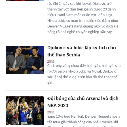
rỡ. Chỉ 2 ngày sau khi Novak Djokovic trở
thành tay vợt đầu tiên giành được 23 danh
hiệu Grand Slam môn quần vợt, đến lượt
Nikola Jokic có màn trình diễn siêu đẳng giúp
Denver Nuggets đăng quang ngôi vô địch giải
bóng rổ nhà nghề chuyên nghiệp Bắc Mỹ.
Djokovic và Jokic lập kỳ tích cho
thể thao Serbia
Chỉ trong vòng chưa đầy hai ngày, hai ngôi sao
người Serbia Nikola Jokic và Novak Djokovic
xác lập vị thế vĩ đại trên bản đồ thể thao thế
giới.
Đội bóng của chủ Arsenal vô địch
NBA 2023
Sáng 13/6 (giờ Hà Nội), Denver Nuggets hoàn
tất mùa giải thành công của nhà Kroenke khi