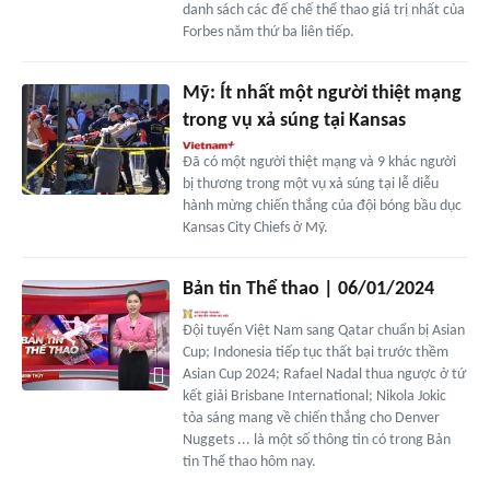
danh sách các đế chế thể thao giá trị nhất của
Forbes năm thứ ba liên tiếp.
Mỹ: Ít nhất một người thiệt mạng
trong vụ xả súng tại Kansas
Đã có một người thiệt mạng và 9 khác người
bị thương trong một vụ xả súng tại lễ diễu
hành mừng chiến thắng của đội bóng bầu dục
Kansas City Chiefs ở Mỹ.
Bản tin Thể thao | 06/01/2024
Đội tuyển Việt Nam sang Qatar chuẩn bị Asian
Cup; Indonesia tiếp tục thất bại trước thềm
Asian Cup 2024; Rafael Nadal thua ngược ở tứ
kết giải Brisbane International; Nikola Jokic
tỏa sáng mang về chiến thắng cho Denver
Nuggets ... là một số thông tin có trong Bản
tin Thể thao hôm nay.