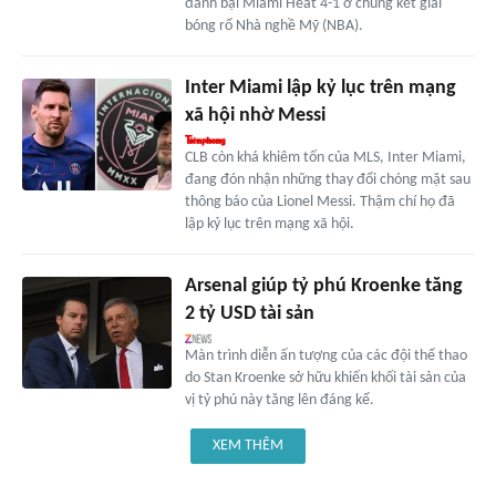
đánh bại Miami Heat 4-1 ở chung kết giải
bóng rổ Nhà nghề Mỹ (NBA).
Inter Miami lập kỷ lục trên mạng
xã hội nhờ Messi
CLB còn khá khiêm tốn của MLS, Inter Miami,
đang đón nhận những thay đổi chóng mặt sau
thông báo của Lionel Messi. Thậm chí họ đã
lập kỷ lục trên mạng xã hội.
Arsenal giúp tỷ phú Kroenke tăng
2 tỷ USD tài sản
Màn trình diễn ấn tượng của các đội thể thao
do Stan Kroenke sở hữu khiến khối tài sản của
vị tỷ phú này tăng lên đáng kể.
XEM THÊM