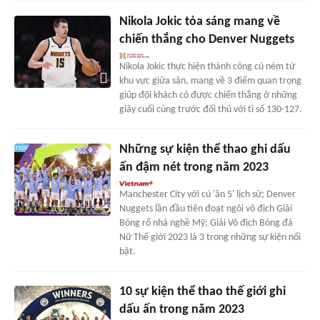
Nikola Jokic tỏa sáng mang về
chiến thắng cho Denver Nuggets
Nikola Jokic thực hiện thành công cú ném từ
khu vực giữa sân, mang về 3 điểm quan trọng
giúp đội khách có được chiến thắng ở những
giây cuối cùng trước đối thủ với tỉ số 130-127.
Những sự kiện thể thao ghi dấu
ấn đậm nét trong năm 2023
Manchester City với cú 'ăn 5' lịch sử; Denver
Nuggets lần đầu tiên đoạt ngôi vô địch Giải
Bóng rổ nhà nghề Mỹ; Giải Vô địch Bóng đá
Nữ Thế giới 2023 là 3 trong những sự kiện nổi
bật.
10 sự kiện thể thao thế giới ghi
dấu ấn trong năm 2023