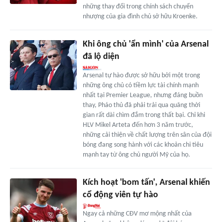
những thay đổi trong chính sách chuyển
nhượng của gia đình chủ sở hữu Kroenke.
Khi ông chủ 'ẩn mình' của Arsenal
đã lộ diện
Arsenal tự hào được sở hữu bởi một trong
những ông chủ có tiềm lực tài chính mạnh
nhất tại Premier League, nhưng đáng buồn
thay, Pháo thủ đã phải trải qua quãng thời
gian rất dài chìm đắm trong thất bại. Chỉ khi
HLV Mikel Arteta đến hơn 3 năm trước,
những cải thiện về chất lượng trên sân của đội
bóng đang song hành với các khoản chi tiêu
mạnh tay từ ông chủ người Mỹ của họ.
Kích hoạt 'bom tấn', Arsenal khiến
cổ động viên tự hào
Ngay cả những CĐV mơ mộng nhất của