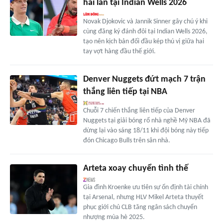
hai lần tại Indian Wells 2026
Novak Djokovic và Jannik Sinner gây chú ý khi
cùng đăng ký đánh đôi tại Indian Wells 2026,
tạo nên kịch bản đối đầu kép thú vị giữa hai
tay vợt hàng đầu thế giới.
Denver Nuggets đứt mạch 7 trận
thắng liên tiếp tại NBA
Chuỗi 7 chiến thắng liên tiếp của Denver
Nuggets tại giải bóng rổ nhà nghề Mỹ NBA đã
dừng lại vào sáng 18/11 khi đội bóng này tiếp
đón Chicago Bulls trên sân nhà.
Arteta xoay chuyển tình thế
Gia đình Kroenke ưu tiên sự ổn định tài chính
tại Arsenal, nhưng HLV Mikel Arteta thuyết
phục giới chủ CLB tăng ngân sách chuyển
nhượng mùa hè 2025.