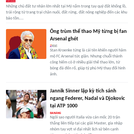
Những chủ đất tư nhân lớn nhất tại Mỹ nắm trong tay quỹ đất khổng lồ,
trải rộng từ trang trại chăn nuôi, đất rừng, đất nông nghiệp đến các khu
bảo tồn....
Ông trùm thể thao Mỹ từng bị fan
Arsenal ghét
Stan Kroenke từng là cái tên khiến người hâm
mộ FC Arsenal tức giận. Nhưng chuỗi thành
công hiếm có ở nhiều giải thể thao lớn, từ
bóng đá đến rổ, giúp tỷ phú Mỹ thay đổi hình
ảnh.
Jannik Sinner lập kỳ tích sánh
ngang Federer, Nadal và Djokovic
tại ATP 1000
Ngôi sao người Italia vừa cán mốc 20 trận
thắng liên tiếp tại các giải Master, gia nhập
nhóm tay vợt vĩ đại nhất lịch sử bên cạnh