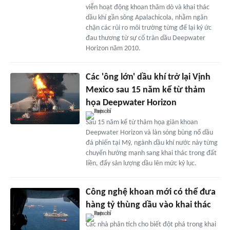
viễn hoạt động khoan thăm dò và khai thác
dầu khí gần sông Apalachicola, nhằm ngăn
chặn các rủi ro môi trường từng để lại ký ức
đau thương từ sự cố tràn dầu Deepwater
Horizon năm 2010.
Các 'ông lớn' dầu khí trở lại Vịnh
Mexico sau 15 năm kể từ thảm
họa Deepwater Horizon
Sau 15 năm kể từ thảm họa giàn khoan
Deepwater Horizon và làn sóng bùng nổ dầu
đá phiến tại Mỹ, ngành dầu khí nước này từng
chuyển hướng mạnh sang khai thác trong đất
liền, đẩy sản lượng dầu lên mức kỷ lục.
Công nghệ khoan mới có thể đưa
hàng tỷ thùng dầu vào khai thác
Các nhà phân tích cho biết đột phá trong khai