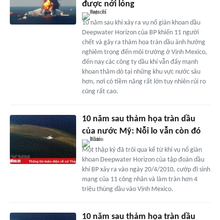
được nới lỏng
10 năm sau khi xảy ra vụ nổ giàn khoan dầu
Deepwater Horizon của BP khiến 11 người
chết và gây ra thảm họa tràn dầu ảnh hưởng
nghiêm trọng đến môi trường ở Vịnh Mexico,
đến nay các công ty dầu khí vẫn đẩy mạnh
khoan thăm dò tại những khu vực nước sâu
hơn, nơi có tiềm năng rất lớn tuy nhiên rủi ro
cũng rất cao.
10 năm sau thảm họa tràn dầu
của nước Mỹ: Nỗi lo vẫn còn đó
Một thập kỷ đã trôi qua kể từ khi vụ nổ giàn
khoan Deepwater Horizon của tập đoàn dầu
khí BP xảy ra vào ngày 20/4/2010, cướp đi sinh
mạng của 11 công nhân và làm tràn hơn 4
triệu thùng dầu vào Vịnh Mexico.
10 năm sau thảm họa tràn dầu