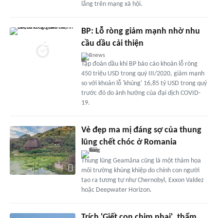
lắng trên mạng xã hội.
BP: Lỗ ròng giảm mạnh nhờ nhu
cầu dầu cải thiện
Bnews
Tập đoàn dầu khí BP báo cáo khoản lỗ ròng
450 triệu USD trong quý III/2020, giảm mạnh
so với khoản lỗ 'khủng' 16,85 tỷ USD trong quý
trước đó do ảnh hưởng của đại dịch COVID-
19.
Vẻ đẹp ma mị đáng sợ của thung
lũng chết chóc ở Romania
Thung lũng Geamăna cũng là một thảm họa
môi trường khủng khiệp do chính con người
tạo ra tương tự như Chernobyl, Exxon Valdez
hoặc Deepwater Horizon.
Trích 'Giết con chim nhại', thẩm