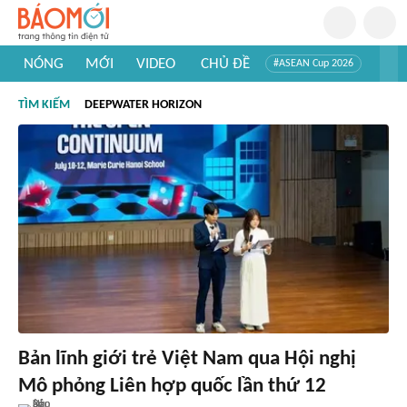
NÓNG
MỚI
VIDEO
CHỦ ĐỀ
#ASEAN Cup 2026
#Trí tuệ nhân tạo
#Mỹ - Iran
#Khám phá Việt Nam
TÌM KIẾM
DEEPWATER HORIZON
#Khám phá thế giới
Bản lĩnh giới trẻ Việt Nam qua Hội nghị
Mô phỏng Liên hợp quốc lần thứ 12