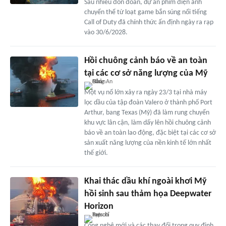
Sau nhiều đồn đoán, dự án phim điện ảnh
chuyển thể từ loạt game bắn súng nổi tiếng
Call of Duty đã chính thức ấn định ngày ra rạp
vào 30/6/2028.
Hồi chuông cảnh báo về an toàn
tại các cơ sở năng lượng của Mỹ
Một vụ nổ lớn xảy ra ngày 23/3 tại nhà máy
lọc dầu của tập đoàn Valero ở thành phố Port
Arthur, bang Texas (Mỹ) đã làm rung chuyển
khu vực lân cận, làm dấy lên hồi chuông cảnh
báo về an toàn lao động, đặc biệt tại các cơ sở
sản xuất năng lượng của nền kinh tế lớn nhất
thế giới.
Khai thác dầu khí ngoài khơi Mỹ
hồi sinh sau thảm họa Deepwater
Horizon
Công nghệ mới và các thay đổi trong quy định