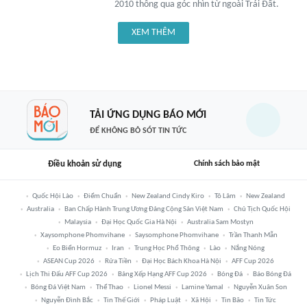
2010 thông qua góc nhìn từ ngoài Trái Đất.
XEM THÊM
TẢI ỨNG DỤNG BÁO MỚI
ĐỂ KHÔNG BỎ SÓT TIN TỨC
Điều khoản sử dụng
Chính sách bảo mật
Quốc Hội Lào
Điểm Chuẩn
New Zealand Cindy Kiro
Tô Lâm
New Zealand
Australia
Ban Chấp Hành Trung Ương Đảng Cộng Sản Việt Nam
Chủ Tịch Quốc Hội
Malaysia
Đại Học Quốc Gia Hà Nội
Australia Sam Mostyn
Xaysomphone Phomvihane
Saysomphone Phomvihane
Trần Thanh Mẫn
Eo Biển Hormuz
Iran
Trung Học Phổ Thông
Lào
Nắng Nóng
ASEAN Cup 2026
Rửa Tiền
Đại Học Bách Khoa Hà Nội
AFF Cup 2026
Lịch Thi Đấu AFF Cup 2026
Bảng Xếp Hạng AFF Cup 2026
Bóng Đá
Báo Bóng Đá
Bóng Đá Việt Nam
Thể Thao
Lionel Messi
Lamine Yamal
Nguyễn Xuân Son
Nguyễn Đình Bắc
Tin Thế Giới
Pháp Luật
Xã Hội
Tin Bão
Tin Tức