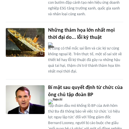
con bướm đập cánh tạo nên hiệu ứng doanh
nghiệp ESG tăng trưởng xanh, quốc gia xanh
và nhân loại cũng xanh.
Những thảm họa lớn nhất mọi
thời đại do... lỗi kỹ thuật
Ai cũng có thể mắc sai lầm và các kỹ sư cũng
không ngoại lệ. Trên thực tế, một số sai sót về
thiết kế hay lỗi kỹ thuật đã gây ra những hậu
quả tai hại, thậm chí trở thành thảm họa lớn
nhất mọi thời đại.
Bí mật sau quyết định từ chức của
ông chủ tập đoàn BP
Tập đoàn dầu mỏ khổng lồ BP của Anh hôm
thứ Ba đã thông báo về việc từ chức 'có hiệu
lực ngay lập tức' đối với Tổng giám đốc
Bernard Looney, người bị cáo buộc che giấu
'mối quan hệ cá nhân' với một số đồng nghiệp.