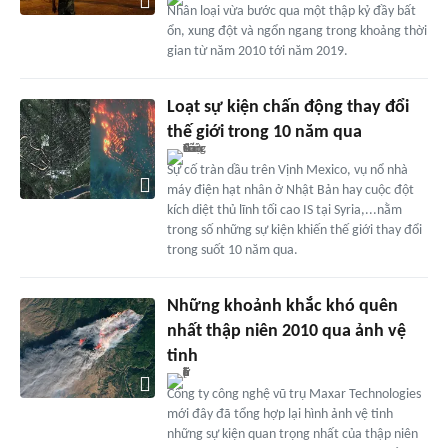
Nhân loại vừa bước qua một thập kỷ đầy bất
ổn, xung đột và ngổn ngang trong khoảng thời
gian từ năm 2010 tới năm 2019.
Loạt sự kiện chấn động thay đổi
thế giới trong 10 năm qua
Sự cố tràn dầu trên Vịnh Mexico, vụ nổ nhà
máy điện hạt nhân ở Nhật Bản hay cuộc đột
kích diệt thủ lĩnh tối cao IS tại Syria,...nằm
trong số những sự kiện khiến thế giới thay đổi
trong suốt 10 năm qua.
Những khoảnh khắc khó quên
nhất thập niên 2010 qua ảnh vệ
tinh
Công ty công nghệ vũ trụ Maxar Technologies
mới đây đã tổng hợp lại hình ảnh vệ tinh
những sự kiện quan trọng nhất của thập niên