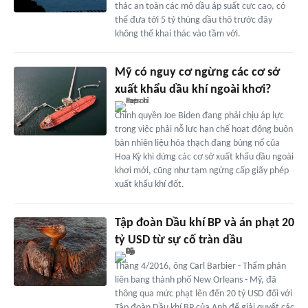
thác an toàn các mỏ dầu áp suất cực cao, có
thể đưa tới 5 tỷ thùng dầu thô trước đây
không thể khai thác vào tầm với.
Mỹ có nguy cơ ngừng các cơ sở
xuất khẩu dầu khí ngoài khơi?
Chính quyền Joe Biden đang phải chịu áp lực
trong việc phải nỗ lực hạn chế hoạt động buôn
bán nhiên liệu hóa thạch đang bùng nổ của
Hoa Kỳ khi dừng các cơ sở xuất khẩu dầu ngoài
khơi mới, cũng như tạm ngừng cấp giấy phép
xuất khẩu khí đốt.
Tập đoàn Dầu khí BP và án phạt 20
tỷ USD từ sự cố tràn dầu
Tháng 4/2016, ông Carl Barbier - Thẩm phán
liên bang thành phố New Orleans - Mỹ, đã
thông qua mức phạt lên đến 20 tỷ USD đối với
Tập đoàn Dầu khí BP của Anh để giải quyết các