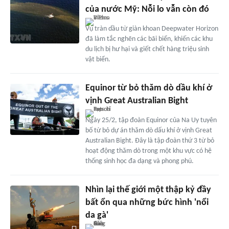
của nước Mỹ: Nỗi lo vẫn còn đó
Vụ tràn dầu từ giàn khoan Deepwater Horizon
đã làm tắc nghẽn các bãi biển, khiến các khu
du lịch bị hư hại và giết chết hàng triệu sinh
vật biển.
Equinor từ bỏ thăm dò dầu khí ở
vịnh Great Australian Bight
Ngày 25/2, tập đoàn Equinor của Na Uy tuyên
bố từ bỏ dự án thăm dò dấu khí ở vịnh Great
Australian Bight. Đây là tập đoàn thứ 3 từ bỏ
hoạt động thăm dò trong một khu vực có hệ
thống sinh học đa dạng và phong phú.
Nhìn lại thế giới một thập kỷ đầy
bất ổn qua những bức hình 'nổi
da gà'