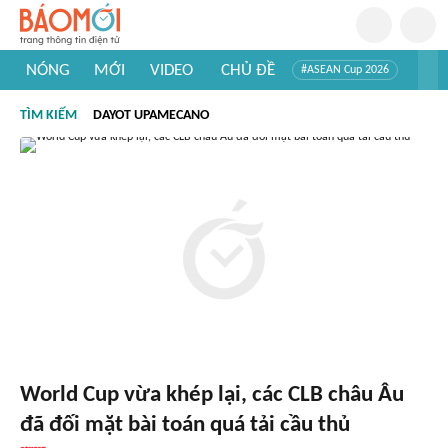
NÓNG
MỚI
VIDEO
CHỦ ĐỀ
#ASEAN Cup 2026
#Trí tuệ nhân tạo
#Mỹ - Iran
#Khám phá Việt Nam
TÌM KIẾM
DAYOT UPAMECANO
#Khám phá thế giới
World Cup vừa khép lại, các CLB châu Âu
đã đối mặt bài toán quá tải cầu thủ