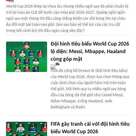
World Cup 2026 khép lại chưa lâu nhưng nhiều ngôi sao đã phải chuẩn bị
trở lại màu áo CLB để bước vào mùa giải 2026-2027. Quãng nghỉ ngắn
ngủi sau một tháng thi đấu căng thẳng khiến các đội bóng lớn tại châu
Âu đối mặt bài toán nan giải: làm sao bảo vệ thể lực của các trụ cột
trong bối cảnh lịch thi đấu ngày càng dày đặc?
Đội hình tiêu biểu World Cup 2026
lộ diện: Messi, Mbappe, Haaland
cùng góp mặt
FIFA đã công bố Dream XI (Đội hình tiêu biểu)
của World Cup 2026, được lựa chọn thông qua
cuộc bình chọn của người hâm mộ trên toàn
thế giới. Đội hình quy tụ nhiều ngôi sao hàng
đầu của bóng đá thế giới như Lionel Messi,
Kylian Mbappe, Erling Haaland, Jude
Bellingham và Rodri.
FIFA gây tranh cãi với đội hình tiêu
biểu World Cup 2026