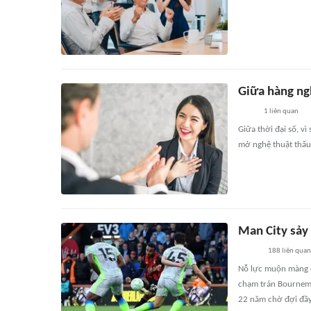
Giữa hàng ngh
1
liên quan
Giữa thời đại số, v
mở nghệ thuật thấu
Man City sảy
188
liên quan
Nỗ lực muộn màng c
chạm trán Bournemo
22 năm chờ đợi đầ