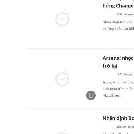
hứng Champi
188
liên qua
Nhận định trận đấu
trường châu Âu hồi 
Arsenal nhọc
trở lại
13
liên qua
Trong khuôn khổ vò
nhờ màn trình diễn 
Magalhaes.
Nhận định Bo
188
liên qua