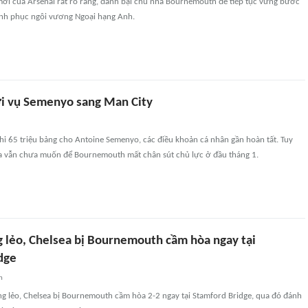
ới của Arsenal rất rõ ràng, đánh bại chủ nhà Bournemouth để tiếp tục vững bước
nh phục ngôi vương Ngoại hạng Anh.
i vụ Semenyo sang Man City
hi 65 triệu bảng cho Antoine Semenyo, các điều khoản cá nhân gần hoàn tất. Tuy
la vẫn chưa muốn để Bournemouth mất chân sút chủ lực ở đầu tháng 1.
g lẻo, Chelsea bị Bournemouth cầm hòa ngay tại
dge
n
ng lẻo, Chelsea bị Bournemouth cầm hòa 2-2 ngay tại Stamford Bridge, qua đó đánh