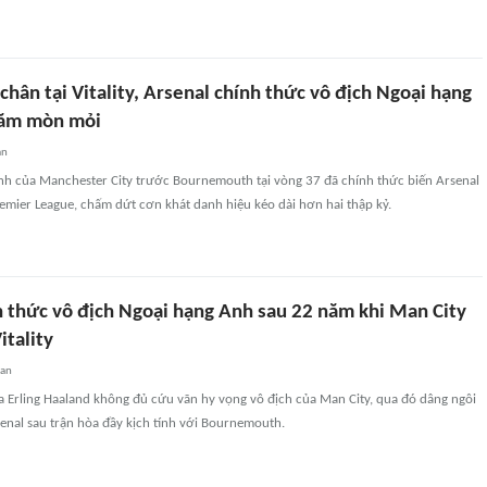
chân tại Vitality, Arsenal chính thức vô địch Ngoại hạng
năm mòn mỏi
an
ính của Manchester City trước Bournemouth tại vòng 37 đã chính thức biến Arsenal
emier League, chấm dứt cơn khát danh hiệu kéo dài hơn hai thập kỷ.
h thức vô địch Ngoại hạng Anh sau 22 năm khi Man City
itality
uan
 Erling Haaland không đủ cứu vãn hy vọng vô địch của Man City, qua đó dâng ngôi
nal sau trận hòa đầy kịch tính với Bournemouth.