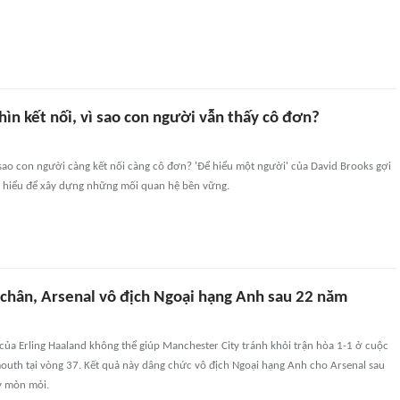
ìn kết nối, vì sao con người vẫn thấy cô đơn?
ì sao con người càng kết nối càng cô đơn? 'Để hiểu một người' của David Brooks gợi
 hiểu để xây dựng những mối quan hệ bền vững.
 chân, Arsenal vô địch Ngoại hạng Anh sau 22 năm
ủa Erling Haaland không thể giúp Manchester City tránh khỏi trận hòa 1-1 ở cuộc
uth tại vòng 37. Kết quả này dâng chức vô địch Ngoại hạng Anh cho Arsenal sau
y mòn mỏi.