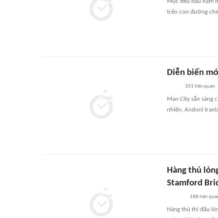
Mục tiêu đầu năm m
trên con đường chi
Diễn biến mớ
101
liên quan
Man City sẵn sàng c
nhiên, Andoni Irao
Hàng thủ lỏn
Stamford Bri
188
liên qua
Hàng thủ thi đấu lỏ