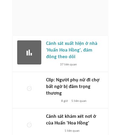
Cảnh sát xuất hiện ở nhà
'Huấn Hoa Hồng', đám
đông theo dõi
37
liên quan
Clip: Người phụ nữ đi chợ
bất ngờ bị đâm trọng
thương
8 giờ
5
liên quan
Cảnh sát khám xét nơi ở
của Huấn 'Hoa Hồng'
1
liên quan