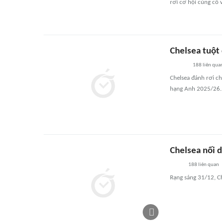
rơi cơ hội củng cố v
Chelsea tuột 
188
liên qua
Chelsea đánh rơi c
hạng Anh 2025/26.
Chelsea nối d
188
liên quan
Rạng sáng 31/12, C