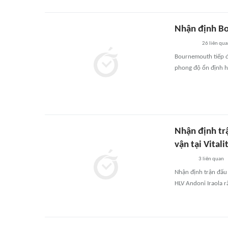
Nhận định Bo
26
liên qu
Bournemouth tiếp đó
phong độ ổn định h
Nhận định tr
vận tại Vitali
3
liên quan
Nhận định trận đấu
HLV Andoni Iraola r