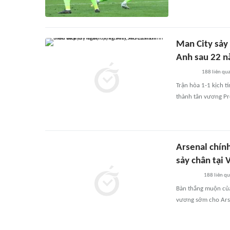
Man City sảy 
Anh sau 22 
188
liên qu
Trận hòa 1-1 kịch t
thành tân vương Pr
Arsenal chín
sảy chân tại V
188
liên q
Bàn thắng muộn của
vương sớm cho Arse