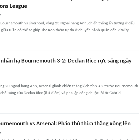
ons League
n
 Bournemouth vs Liverpool, vòng 23 Ngoại hạng Anh, chiến thắng ấn tượng ở đấu
giữa tuần có thể sẽ giúp The Kop thêm tự tin ở chuyến hành quân đến Vitality.
 nhằn hạ Bournemouth 3-2: Declan Rice rực sáng ngày
n
ng 20 Ngoại hạng Anh, Arsenal giành chiến thắng kịch tính 3-2 trước Bournemouth
chói sáng của Declan Rice (8.4 điểm) và pha lập công chuộc lỗi từ Gabriel
urnemouth vs Arsenal: Pháo thủ thừa thắng xông lên
n