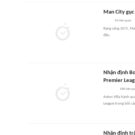
Man City gục
34
liên quan
Rạng sáng 20/5, Ma
đấu.
Nhận định Bo
Premier Lea
188
liên q
Aston Villa hành qu
League trong bối cả
Nhận định tr