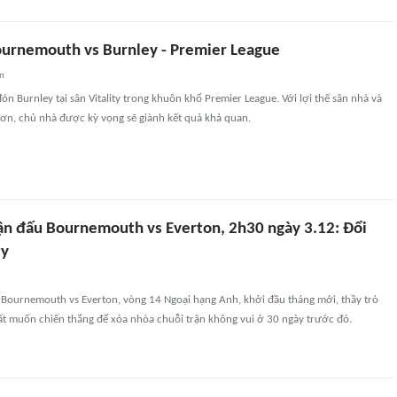
urnemouth vs Burnley - Premier League
an
n Burnley tại sân Vitality trong khuôn khổ Premier League. Với lợi thế sân nhà và
ơn, chủ nhà được kỳ vọng sẽ giành kết quả khả quan.
ận đấu Bournemouth vs Everton, 2h30 ngày 3.12: Đổi
ty
 Bournemouth vs Everton, vòng 14 Ngoại hạng Anh, khởi đầu tháng mới, thầy trò
ất muốn chiến thắng để xóa nhòa chuỗi trận không vui ở 30 ngày trước đó.