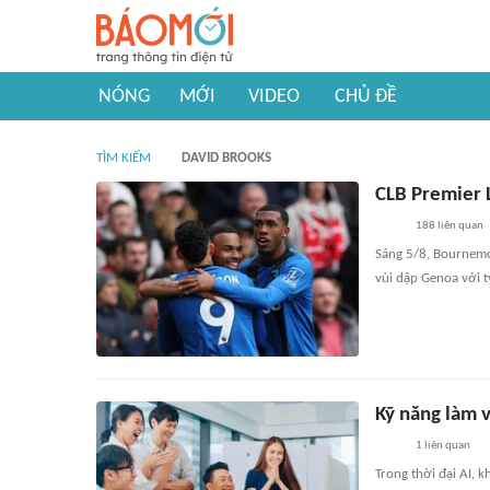
NÓNG
MỚI
VIDEO
CHỦ ĐỀ
TÌM KIẾM
DAVID BROOKS
CLB Premier L
188
liên quan
Sáng 5/8, Bournemou
vùi dập Genoa với t
Kỹ năng làm v
1
liên quan
Trong thời đại AI, k