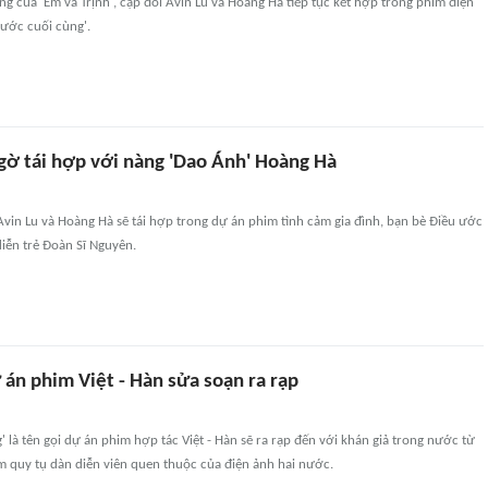
g của 'Em và Trịnh', cặp đôi Avin Lu và Hoàng Hà tiếp tục kết hợp trong phim điện
 ước cuối cùng'.
ngờ tái hợp với nàng 'Dao Ánh' Hoàng Hà
Avin Lu và Hoàng Hà sẽ tái hợp trong dự án phim tình cảm gia đình, bạn bè Điều ước
iễn trẻ Đoàn Sĩ Nguyên.
án phim Việt - Hàn sửa soạn ra rạp
' là tên gọi dự án phim hợp tác Việt - Hàn sẽ ra rạp đến với khán giả trong nước từ
m quy tụ dàn diễn viên quen thuộc của điện ảnh hai nước.