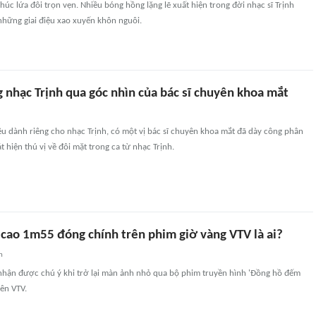
úc lứa đôi trọn vẹn. Nhiều bóng hồng lặng lẽ xuất hiện trong đời nhạc sĩ Trịnh
những giai điệu xao xuyến khôn nguôi.
 nhạc Trịnh qua góc nhìn của bác sĩ chuyên khoa mắt
êu dành riêng cho nhạc Trịnh, có một vị bác sĩ chuyên khoa mắt đã dày công phân
t hiện thú vị về đôi mặt trong ca từ nhạc Trịnh.
 cao 1m55 đóng chính trên phim giờ vàng VTV là ai?
n
hận được chú ý khi trở lại màn ảnh nhỏ qua bộ phim truyền hình 'Đồng hồ đếm
ên VTV.