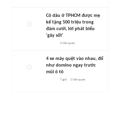
Cô dâu ở TPHCM được mẹ
kế tặng 500 triệu trong
đám cưới, lời phát biểu
'gây sốt'
2
liên quan
4 xe máy quệt vào nhau, đổ
như domino ngay trước
mũi ô tô
7 giờ
1
liên quan