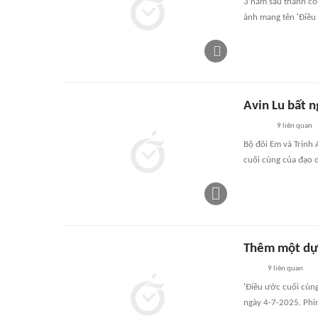
3 năm sau thành côn
ảnh mang tên 'Điều
Avin Lu bất 
9
liên quan
Bộ đôi Em và Trịnh 
cuối cùng của đạo d
Thêm một dự 
9
liên quan
'Điều ước cuối cùng
ngày 4-7-2025. Phi