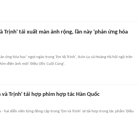
à Trịnh' tái xuất màn ảnh rộng, lần này 'phản ứng hóa
hản ứng hóa học' ngọt ngào trong 'Em Và Trịnh', Avin Lu và Hoàng Hà hội ngộ trên
him điện ảnh mới 'Điều Ước Cuối Cùng'.
 và Trịnh' tái hợp phim hợp tác Hàn Quốc
 - hai diễn viên từng đóng cặp trong 'Em và Trịnh' sẽ tái hợp trong tác phẩm 'Điều