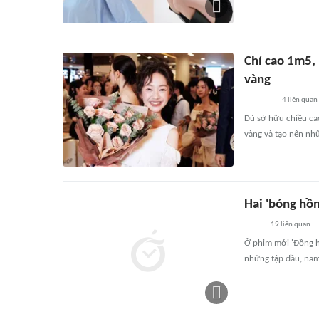
Chỉ cao 1m5, 
vàng
4
liên quan
Dù sở hữu chiều ca
vàng và tạo nên nh
Hai 'bóng hồ
19
liên quan
Ở phim mới 'Đồng h
những tập đầu, nam 