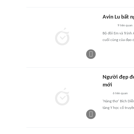
Avin Lu bất 
9
liên quan
Bộ đôi Em và Trịnh 
cuối cùng của đạo d
Người đẹp đó
mới
6
liên quan
'Nàng thơ' Bích Diễ
tàng Y học cổ truyề