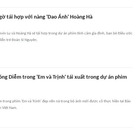
ngờ tái hợp với nàng 'Dao Ánh' Hoàng Hà
Avin Lu và Hoàng Hà sẽ tái hợp trong dự án phim tình cảm gia đình, bạn bè Điều ước
iễn trẻ Đoàn Sĩ Nguyên.
ng Diễm trong 'Em và Trịnh' tái xuất trong dự án phim
m trong phim 'Em và Trịnh' đẹp nền nã trong bộ ảnh mới được cô thực hiện tại Bảo
n Việt Nam.