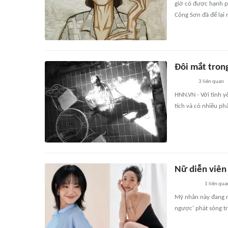
giờ có được hạnh ph
Công Sơn đã để lại 
Đôi mắt trong
3
liên quan
HNN.VN - Với tình y
tích và có nhiều phá
Nữ diễn viên
1
liên qua
Mỹ nhân này đang n
ngược' phát sóng tr