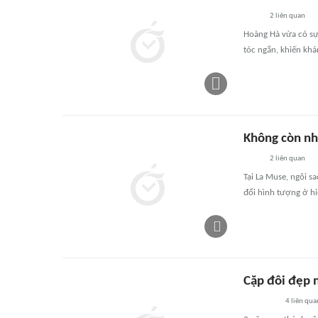
2
liên quan
Hoàng Hà vừa có sự 
tóc ngắn, khiến khá
Không còn nh
2
liên quan
Tại La Muse, ngôi s
đổi hình tượng ở hiệ
Cặp đôi đẹp n
4
liên qua