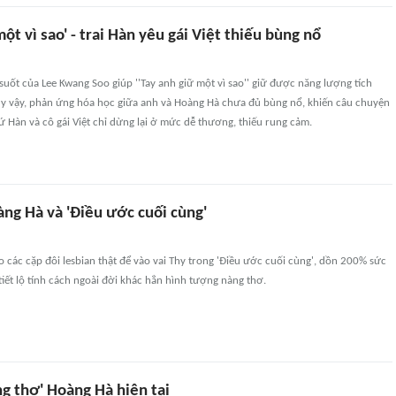
một vì sao' - trai Hàn yêu gái Việt thiếu bùng nổ
suốt của Lee Kwang Soo giúp ''Tay anh giữ một vì sao'' giữ được năng lượng tích
uy vậy, phản ứng hóa học giữa anh và Hoàng Hà chưa đủ bùng nổ, khiến câu chuyện
xứ Hàn và cô gái Việt chỉ dừng lại ở mức dễ thương, thiếu rung cảm.
ng Hà và 'Điều ước cuối cùng'
các cặp đôi lesbian thật để vào vai Thy trong 'Điều ước cuối cùng', dồn 200% sức
tiết lộ tính cách ngoài đời khác hẳn hình tượng nàng thơ.
g thơ' Hoàng Hà hiện tại