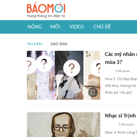
NÓNG
MỚI
VIDEO
CHỦ ĐỀ
TÌM KIẾM
DAO ÁNH
Các mỹ nhân 
mùa 3?
1
liên quan
Mùa 3 'Chị Đẹp Đạp 
Việt Hoa, Hoàng Hà,
khán giả 'réo gọi'.
Nhạc sĩ Trịnh
1
liên quan
Nhạc sĩ Trịnh Công