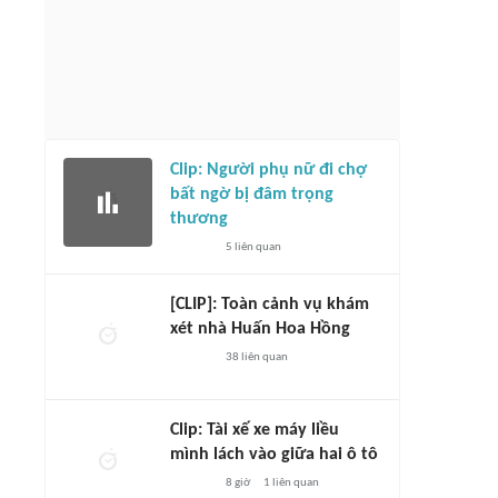
Clip: Người phụ nữ đi chợ
bất ngờ bị đâm trọng
thương
5
liên quan
[CLIP]: Toàn cảnh vụ khám
xét nhà Huấn Hoa Hồng
38
liên quan
Clip: Tài xế xe máy liều
mình lách vào giữa hai ô tô
8 giờ
1
liên quan