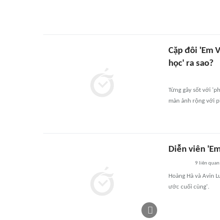
Cặp đôi 'Em V
học' ra sao?
Từng gây sốt với 'p
màn ảnh rộng với p
Diễn viên 'Em
9
liên quan
Hoàng Hà và Avin Lu
ước cuối cùng'.