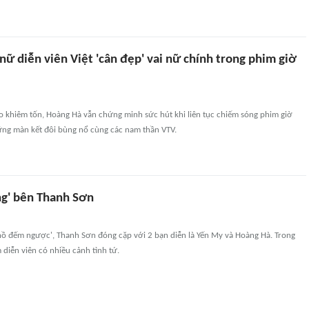
nữ diễn viên Việt 'cân đẹp' vai nữ chính trong phim giờ
o khiêm tốn, Hoàng Hà vẫn chứng minh sức hút khi liên tục chiếm sóng phim giờ
ững màn kết đôi bùng nổ cùng các nam thần VTV.
ng' bên Thanh Sơn
ồ đếm ngược', Thanh Sơn đóng cặp với 2 bạn diễn là Yến My và Hoàng Hà. Trong
diễn viên có nhiều cảnh tình tứ.