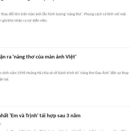
thay đổi lớn trên màn ảnh lẫn hình tượng 'nàng thơ'. Phong cách cá tính với mái
n giả khó nhận ra nữ diễn viên.
ận ra 'nàng thơ của màn ảnh Việt'
ao sinh năm 1996 Hoàng Hà chia sẻ về hành trình từ 'nàng thơ Dao Ánh' đến sự thay
n tại.
hất 'Em và Trịnh' tái hợp sau 3 năm
n