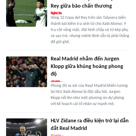
Rey giữa bão chấn thương
Vòng 32 Copa del Rey trên sân Talavera biến
thành bài kiểm tra sinh tử cho Xabi Alonso: 9
trụ cột vắng mặt, đội hình chắp vá từ kép phụ
và sao trẻ, nhưng mệnh lệnh vẫn là phải thắng
để giữ ghế.
Real Madrid nhắm đến Jurgen
Klopp giữa khủng hoảng phong
độ
Phong độ sa sút của Real Madrid khiến tương
lai HLV Xabi Alonso bị đặt dấu hỏi. Jurgen
Klopp nổi lên như một phương án dự phòng
với kế hoạch cải tổ nhân sự mạnh mẽ.
HLV Zidane ra điều kiện trở lại dẫn
dắt Real Madrid