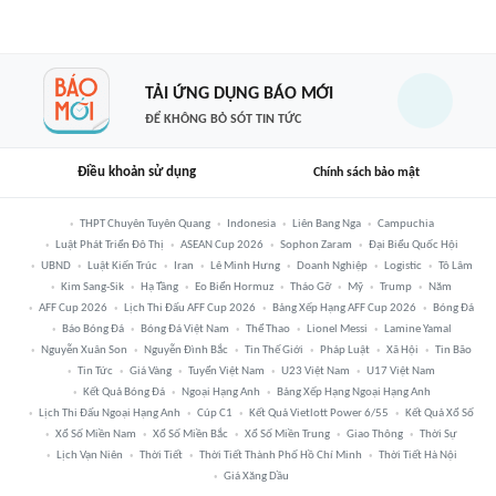
TẢI ỨNG DỤNG BÁO MỚI
ĐỂ KHÔNG BỎ SÓT TIN TỨC
Điều khoản sử dụng
Chính sách bảo mật
THPT Chuyên Tuyên Quang
Indonesia
Liên Bang Nga
Campuchia
Luật Phát Triển Đô Thị
ASEAN Cup 2026
Sophon Zaram
Đại Biểu Quốc Hội
UBND
Luật Kiến Trúc
Iran
Lê Minh Hưng
Doanh Nghiệp
Logistic
Tô Lâm
Kim Sang-Sik
Hạ Tầng
Eo Biển Hormuz
Tháo Gỡ
Mỹ
Trump
Năm
AFF Cup 2026
Lịch Thi Đấu AFF Cup 2026
Bảng Xếp Hạng AFF Cup 2026
Bóng Đá
Báo Bóng Đá
Bóng Đá Việt Nam
Thể Thao
Lionel Messi
Lamine Yamal
Nguyễn Xuân Son
Nguyễn Đình Bắc
Tin Thế Giới
Pháp Luật
Xã Hội
Tin Bão
Tin Tức
Giá Vàng
Tuyển Việt Nam
U23 Việt Nam
U17 Việt Nam
Kết Quả Bóng Đá
Ngoại Hạng Anh
Bảng Xếp Hạng Ngoại Hạng Anh
Lịch Thi Đấu Ngoại Hạng Anh
Cúp C1
Kết Quả Vietlott Power 6/55
Kết Quả Xổ Số
Xổ Số Miền Nam
Xổ Số Miền Bắc
Xổ Số Miền Trung
Giao Thông
Thời Sự
Lịch Vạn Niên
Thời Tiết
Thời Tiết Thành Phố Hồ Chí Minh
Thời Tiết Hà Nội
Giá Xăng Dầu