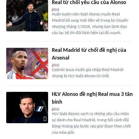
Real từ chối yêu cầu của Alonso
Huấn luyện viên Xabi Alonso muốn Real
Madrid bổ sung một tiền vệ trong kỳ chuyển
nhượng tháng 1/2026, nhưng ban lãnh đạo
câu lạc bộ tin đội hình hiện tại đủ mạnh.
Real Madrid từ chối đề nghị của
Arsenal
Gabriel Jesus muốn gia nhập Real Madrid
nhưng bị HLV Xabi Alonso từ chối.
HLV Alonso đề nghị Real mua 3 tân
binh
HLV Xabi Alonso vạch ra những yêu cầu nhân
sự dành cho Real Madrid, trong bối cảnh đội
bóng Hoàng gia bước vào giai đoạn then chốt
của mùa giải.