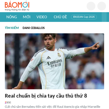
NÓNG
MỚI
VIDEO
CHỦ ĐỀ
#ASEAN Cup 2026
#Trí tuệ nhân tạo
#Mỹ - Iran
#Khám phá Việt Nam
TÌM KIẾM
DANI CEBALLOS
#Khám phá thế giới
Real chuẩn bị chia tay cầu thủ thứ 8
CLB chủ sân Bernabeu tiến sát việc để Raul Asencio gia nhập Marseille