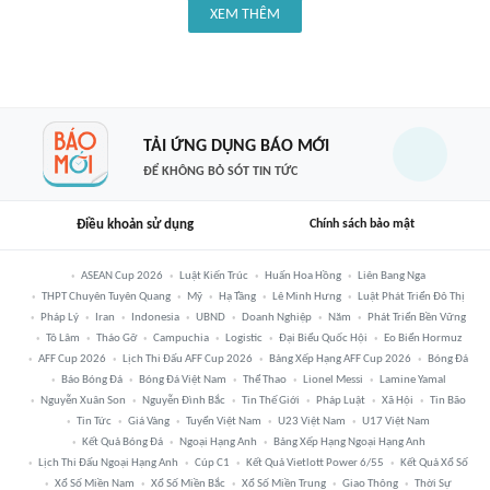
XEM THÊM
TẢI ỨNG DỤNG BÁO MỚI
ĐỂ KHÔNG BỎ SÓT TIN TỨC
Điều khoản sử dụng
Chính sách bảo mật
ASEAN Cup 2026
Luật Kiến Trúc
Huấn Hoa Hồng
Liên Bang Nga
THPT Chuyên Tuyên Quang
Mỹ
Hạ Tầng
Lê Minh Hưng
Luật Phát Triển Đô Thị
Pháp Lý
Iran
Indonesia
UBND
Doanh Nghiệp
Năm
Phát Triển Bền Vững
Tô Lâm
Tháo Gỡ
Campuchia
Logistic
Đại Biểu Quốc Hội
Eo Biển Hormuz
AFF Cup 2026
Lịch Thi Đấu AFF Cup 2026
Bảng Xếp Hạng AFF Cup 2026
Bóng Đá
Báo Bóng Đá
Bóng Đá Việt Nam
Thể Thao
Lionel Messi
Lamine Yamal
Nguyễn Xuân Son
Nguyễn Đình Bắc
Tin Thế Giới
Pháp Luật
Xã Hội
Tin Bão
Tin Tức
Giá Vàng
Tuyển Việt Nam
U23 Việt Nam
U17 Việt Nam
Kết Quả Bóng Đá
Ngoại Hạng Anh
Bảng Xếp Hạng Ngoại Hạng Anh
Lịch Thi Đấu Ngoại Hạng Anh
Cúp C1
Kết Quả Vietlott Power 6/55
Kết Quả Xổ Số
Xổ Số Miền Nam
Xổ Số Miền Bắc
Xổ Số Miền Trung
Giao Thông
Thời Sự