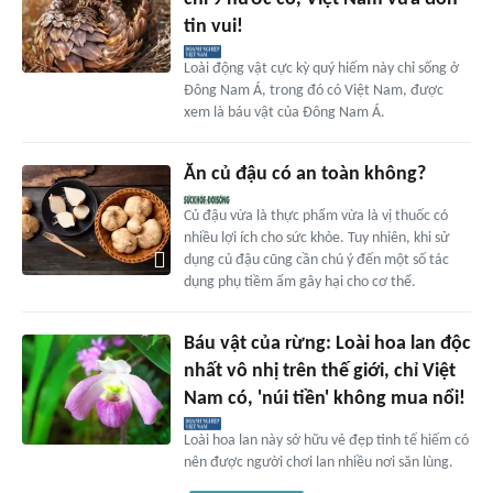
tin vui!
Loài động vật cực kỳ quý hiếm này chỉ sống ở
Đông Nam Á, trong đó có Việt Nam, được
xem là báu vật của Đông Nam Á.
Ăn củ đậu có an toàn không?
Củ đậu vừa là thực phẩm vừa là vị thuốc có
nhiều lợi ích cho sức khỏe. Tuy nhiên, khi sử
dụng củ đậu cũng cần chú ý đến một số tác
dụng phụ tiềm ẩm gây hại cho cơ thể.
Báu vật của rừng: Loài hoa lan độc
nhất vô nhị trên thế giới, chỉ Việt
Nam có, 'núi tiền' không mua nổi!
Loài hoa lan này sở hữu vẻ đẹp tinh tế hiếm có
nên được người chơi lan nhiều nơi săn lùng.