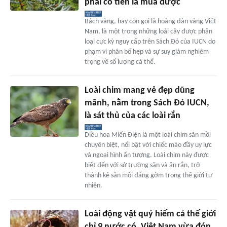
phải có tiền là mua được
Bách vàng, hay còn gọi là hoàng đàn vàng Việt
Nam, là một trong những loài cây được phân
loại cực kỳ nguy cấp trên Sách Đỏ của IUCN do
phạm vi phân bố hẹp và sự suy giảm nghiêm
trọng về số lượng cá thể.
Loài chim mang vẻ đẹp dũng
mãnh, nằm trong Sách Đỏ IUCN,
là sát thủ của các loài rắn
Diều hoa Miến Điện là một loài chim săn mồi
chuyên biệt, nổi bật với chiếc mào đầy uy lực
và ngoại hình ấn tượng. Loài chim này được
biết đến với sở trường săn và ăn rắn, trở
thành kẻ săn mồi đáng gờm trong thế giới tự
nhiên.
Loài động vật quý hiếm cả thế giới
chỉ 9 nước có, Việt Nam vừa đón