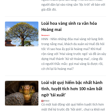
người dân lại vào rừng săn 'lộc trời' về bán với
giá đắt đỏ.
Loài hoa vàng sinh ra văn hóa
Hoàng mai
HNN - Nhìn những đóa mai vàng nở lung linh
trong nắng mai, khách du xuân xứ Huế đã hỏi
tôi: Vì sao hoa ấy gọi là hoàng mai? Khi Huế
rộn ràng với 'Mai vàng trước ngõ' và đề án xây
dựng Huế thành 'Xứ sở Hoàng mai', cũng đã
có người thắc mắc: gọi mai vàng là được rồi,
cớ chi lại là hoàng mai?
Loài vật quý hiếm bậc nhất hành
tinh, tuyệt tích hơn 100 năm bất
ngờ 'tái xuất'
Có một loài động vật quý hiếm tuyệt tích hơn
một thế kỷ trước đã 'hồi sinh', chui ra khỏi nơi