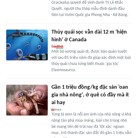
Gracixalus quyeti để vinh danh TS Lê Khắc
Quyết, người thu thập mẫu định danh đầu
tiên tại Vườn Quốc gia Phong Nha - Kẻ Bàng.
Thủy quái sọc vằn dài 12 m 'hiện
hình' ở Canada
Một bộ xương quái dị, được bảo quản tuyệt
vời sau 85 triệu năm đã giúp xác định một loài
thủy quái chưa từng biết thuộc 'gia tộc'
Elasmosaurus.
Gần 1 triệu đồng/kg đặc sản 'oan
gia nhà nông', ở quê có đầy mà ít
ai hay
Từng bị xem là nỗi ám ảnh của nhà nông vì khả
năng tàn phá mùa màng, loài côn trùng nhỏ
bé mang tên dế trũi nay đã 'lột xác' ngoạn
mục, trở thành đặc sản đắt đỏ gần 1 triệu vẫn