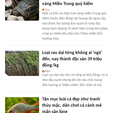
vàng Miền Trung quý hiếm
Một cá thể rùa hộp trán vàng miền Trung quý
hiếm thuộc diện động vật hoang dã nguy cấp,
vừa được lực lượng Ban quản lý rừng đặc
dụng Nam Quảng Trị phát hiện trong lâm phận
rừng tự nhiên Khu Bảo tồn Thiên nhiên Bắc
Hướng Hóa.
Loại rau dại từng không ai 'ngó'
đến, nay thành đặc sản 39 triệu
đồng/kg
Loại rau dại này nếu ăn sống sẽ khá đắng, có vị
như đậu xanh nhưng khi đã nấu chín mang
đến hương vị 'thiên nhiên' độc nhất vô nhị.
Tận mục loài cá đẹp như tranh
thủy mặc, dân chơi cá cảnh mê
mẩn săn lùng