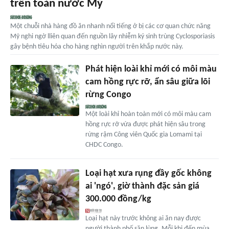
trên toàn nước Mỹ
Một chuỗi nhà hàng đồ ăn nhanh nổi tiếng ở bị các cơ quan chức năng
Mỹ nghi ngờ lliên quan đến nguồn lây nhiễm ký sinh trùng Cyclosporiasis
gây bệnh tiêu hóa cho hàng nghìn người trên khắp nước này.
Phát hiện loài khỉ mới có môi màu
cam hồng rực rỡ, ẩn sâu giữa lõi
rừng Congo
Một loài khỉ hoàn toàn mới có môi màu cam
hồng rực rỡ vừa được phát hiện sâu trong
rừng rậm Công viên Quốc gia Lomami tại
CHDC Congo.
Loại hạt xưa rụng đầy gốc không
ai 'ngó', giờ thành đặc sản giá
300.000 đồng/kg
Loại hạt này trước không ai ăn nay được
người thành phố săn lùng. Mỗi khi đến mùa,