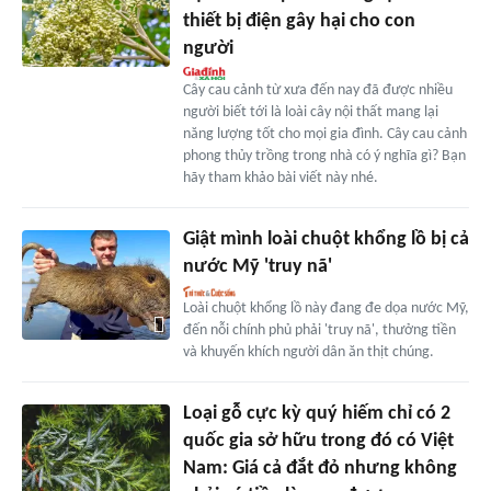
thiết bị điện gây hại cho con
người
Cây cau cảnh từ xưa đến nay đã được nhiều
người biết tới là loài cây nội thất mang lại
năng lượng tốt cho mọi gia đình. Cây cau cảnh
phong thủy trồng trong nhà có ý nghĩa gì? Bạn
hãy tham khảo bài viết này nhé.
Giật mình loài chuột khổng lồ bị cả
nước Mỹ 'truy nã'
Loài chuột khổng lồ này đang đe dọa nước Mỹ,
đến nỗi chính phủ phải 'truy nã', thưởng tiền
và khuyến khích người dân ăn thịt chúng.
Loại gỗ cực kỳ quý hiếm chỉ có 2
quốc gia sở hữu trong đó có Việt
Nam: Giá cả đắt đỏ nhưng không