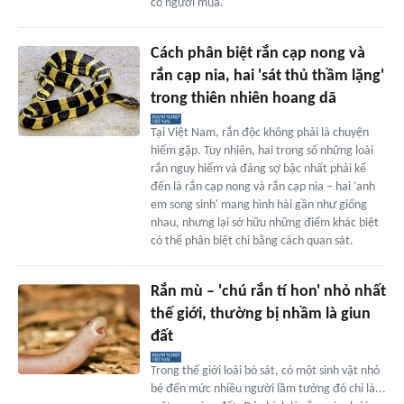
có người mua.
Cách phân biệt rắn cạp nong và
rắn cạp nia, hai 'sát thủ thầm lặng'
trong thiên nhiên hoang dã
Tại Việt Nam, rắn độc không phải là chuyện
hiếm gặp. Tuy nhiên, hai trong số những loài
rắn nguy hiểm và đáng sợ bậc nhất phải kể
đến là rắn cạp nong và rắn cạp nia – hai 'anh
em song sinh' mang hình hài gần như giống
nhau, nhưng lại sở hữu những điểm khác biệt
có thể phân biệt chỉ bằng cách quan sát.
Rắn mù – 'chú rắn tí hon' nhỏ nhất
thế giới, thường bị nhầm là giun
đất
Trong thế giới loài bò sát, có một sinh vật nhỏ
bé đến mức nhiều người lầm tưởng đó chỉ là...