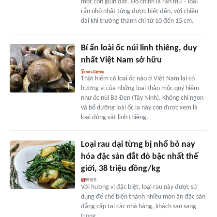
một con giun đất. Đó chính là rắn mù – loài
rắn nhỏ nhất từng được biết đến, với chiều
dài khi trưởng thành chỉ từ 10 đến 15 cm.
Bí ẩn loài ốc núi linh thiêng, duy
nhất Việt Nam sở hữu
Thật hiếm có loại ốc nào ở Việt Nam lại có
hương vị của những loại thảo mộc quý hiếm
như ốc núi Bà Đen (Tây Ninh). Không chỉ ngon
và bổ dưỡng loài ốc lạ này còn được xem là
loại động vật linh thiêng.
Loại rau dại từng bị nhổ bỏ nay
hóa đặc sản đắt đỏ bậc nhất thế
giới, 38 triệu đồng/kg
Với hương vị đặc biệt, loại rau này được sử
dụng để chế biến thành nhiều món ăn đặc sản
đẳng cấp tại các nhà hàng, khách sạn sang
trọng.