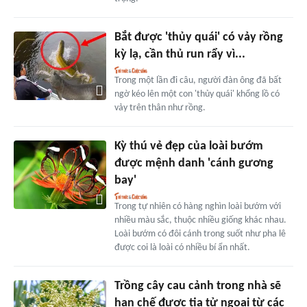
Bắt được 'thủy quái' có vảy rồng
kỳ lạ, cần thủ run rẩy vì...
Trong một lần đi câu, người đàn ông đã bất
ngờ kéo lên một con 'thủy quái' khổng lồ có
vảy trên thân như rồng.
Kỳ thú vẻ đẹp của loài bướm
được mệnh danh 'cánh gương
bay'
Trong tự nhiên có hàng nghìn loài bướm với
nhiều màu sắc, thuộc nhiều giống khác nhau.
Loài bướm có đôi cánh trong suốt như pha lê
được coi là loài có nhiều bí ẩn nhất.
Trồng cây cau cảnh trong nhà sẽ
hạn chế được tia tử ngoại từ các