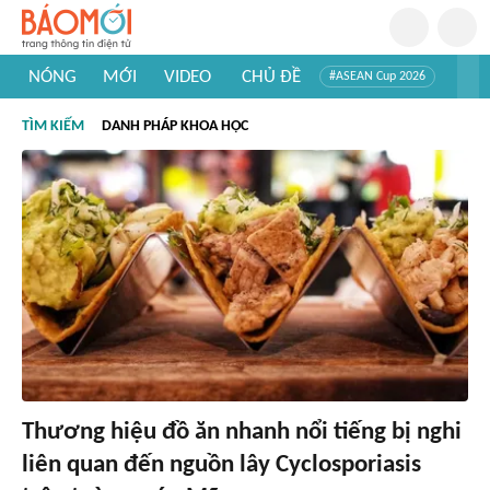
NÓNG
MỚI
VIDEO
CHỦ ĐỀ
#ASEAN Cup 2026
#Trí tuệ nhân tạo
#Mỹ - Iran
#Khám phá Việt Nam
TÌM KIẾM
DANH PHÁP KHOA HỌC
#Khám phá thế giới
Thương hiệu đồ ăn nhanh nổi tiếng bị nghi
liên quan đến nguồn lây Cyclosporiasis