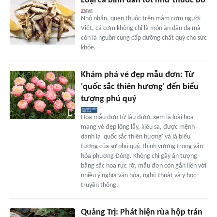
Loại cá bình dân tốt như thuốc bổ
Nhỏ nhắn, quen thuộc trên mâm cơm người
Việt, cá cơm không chỉ là món ăn dân dã mà
còn là nguồn cung cấp dưỡng chất quý cho sức
khỏe.
Khám phá vẻ đẹp mẫu đơn: Từ
'quốc sắc thiên hương' đến biểu
tượng phú quý
Hoa mẫu đơn từ lâu được xem là loài hoa
mang vẻ đẹp lộng lẫy, kiêu sa, được mệnh
danh là 'quốc sắc thiên hương' và là biểu
tượng của sự phú quý, thịnh vượng trong văn
hóa phương Đông. Không chỉ gây ấn tượng
bằng sắc hoa rực rỡ, mẫu đơn còn gắn liền với
nhiều ý nghĩa văn hóa, nghệ thuật và y học
truyền thống.
Quảng Trị: Phát hiện rùa hộp trán