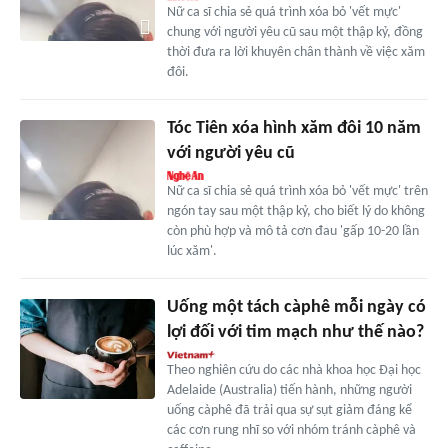
Nữ ca sĩ chia sẻ quá trình xóa bỏ 'vết mực'
chung với người yêu cũ sau một thập kỷ, đồng
thời đưa ra lời khuyên chân thành về việc xăm
đôi.
Tóc Tiên xóa hình xăm đôi 10 năm
với người yêu cũ
Nữ ca sĩ chia sẻ quá trình xóa bỏ 'vết mực' trên
ngón tay sau một thập kỷ, cho biết lý do không
còn phù hợp và mô tả cơn đau 'gấp 10-20 lần
lúc xăm'.
Uống một tách càphê mỗi ngày có
lợi đối với tim mạch như thế nào?
Theo nghiên cứu do các nhà khoa học Đại học
Adelaide (Australia) tiến hành, những người
uống càphê đã trải qua sự sụt giảm đáng kể
các cơn rung nhĩ so với nhóm tránh càphê và