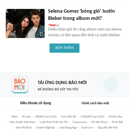
Selena Gomez 'bóng gió' Justin
Bieber trong album mới?
Nhiều khán giả tin rằng album mới của Selena
Gomez có liên quan đến tình cũ Justin Bieber.
XEM THÊM
TẢI ỨNG DỤNG BÁO MỚI
ĐỂ KHÔNG BỎ SÓT TIN TỨC
Điều khoản sử dụng
Chính sách bảo mật
Năm
Tô Lâm
ASEAN Cup 2026
Vịnh Bắc Bộ
A ASEAN Cup 2026
Khánh Sky
Đội Tuyển Việt Nam
Luật Phát Triển Đô Thị
Campuchia
Hồ Văn Khoa
Đình Bắc
Sân Mỹ Đình
Doanh Nghiệp
Liên Bang Nga
Xuân Son
Nguyễn Văn Hợi