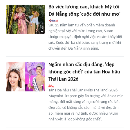
Bỏ việc lương cao, khách Mỹ tới
Đà Nẵng sống 'cuộc đời như mơ'
Sau 25 năm làm tư vấn phần mềm doanh
nghiệp tại Mỹ với mức lương cao, Susan
Lindgren quyết định nghỉ việc vì cảm thấy kiệt
sức. Cuộc đời bà chỉ bước sang trang mới khi
chuyển đến Đà Nẵng sinh sống.
Ngắm nhan sắc dịu dàng, 'đẹp
không góc chết' của tân Hoa hậu
Thái Lan 2026
Tân Hoa hậu Thái Lan (Miss Thailand) 2026
Maymint Jiraporn gây ấn tượng với làn da mịn
màng, đôi mắt sáng và nụ cười rạng rỡ. Nét
đẹp của cô không sắc sảo, mà là vẻ đẹp ấm
áp, mềm mại và nữ tính, được nhiều người
nhận xét là 'đẹp không góc chết'.