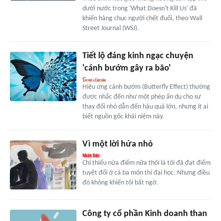
dưới nước trong 'What Doesn't Kill Us' đã
khiến hàng chục người chết đuối, theo Wall
Street Journal (WSJ).
Tiết lộ đáng kinh ngạc chuyện
'cánh bướm gây ra bão'
Hiệu ứng cánh bướm (Butterfly Effect) thường
được nhắc đến như một phép ẩn dụ cho sự
thay đổi nhỏ dẫn đến hậu quả lớn, nhưng ít ai
biết nguồn gốc khái niệm này.
Vì một lời hứa nhỏ
Chỉ thiếu nửa điểm nữa thôi là tôi đã đạt điểm
tuyệt đối ở cả ba môn thi đại học. Nhưng điều
đó không khiến tôi bất ngờ.
Công ty cổ phần Kinh doanh than