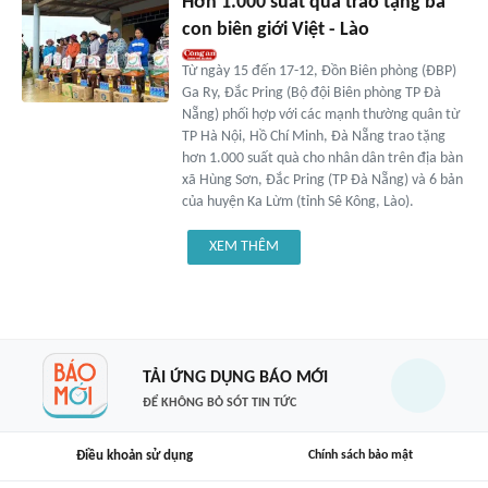
Hơn 1.000 suất quà trao tặng bà
con biên giới Việt - Lào
Từ ngày 15 đến 17-12, Đồn Biên phòng (ĐBP)
Ga Ry, Đắc Pring (Bộ đội Biên phòng TP Đà
Nẵng) phối hợp với các mạnh thường quân từ
TP Hà Nội, Hồ Chí Minh, Đà Nẵng trao tặng
hơn 1.000 suất quà cho nhân dân trên địa bàn
xã Hùng Sơn, Đắc Pring (TP Đà Nẵng) và 6 bản
của huyện Ka Lừm (tỉnh Sê Kông, Lào).
XEM THÊM
TẢI ỨNG DỤNG BÁO MỚI
ĐỂ KHÔNG BỎ SÓT TIN TỨC
Điều khoản sử dụng
Chính sách bảo mật