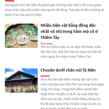
Hai người chơi đặc biệt đã giành giải thưởng một triệu USD trên game
show Ai là triệu phú phiên bản người nổi tiếng. Toàn bộ số tiền thưởng sẽ
được trao cho quỹ từ thiện.
Nhiều hiện vật bằng đồng độc
nhất vô nhị trong hầm mộ cổ ở
Thiểm Tây
Vết tích hầm rượu và 16 ngôi mộ thuộc triều
đại Tây Chu, một hố chôn xe ngựa và một hố
chôn ngựa tìm thấy ở tỉnh Thiểm Tây.
Chuyện dưới chân núi Tà Xiên
Mưa lớn kéo dài khiến những vết nứt trên
sườn núi phía sau thôn Pứt (xã Hùng Sơn) ngày
càng mở rộng. Trong thời điểm người dân
thấp thỏm chuyện ở và đi, sự xuất hiện kịp
thời của cán bộ, chiến sĩ Đồn Biên phòng Ga
Ry đã giúp hàng chục hộ dân cùng tài sản có
giá trị được di dời đến nơi an toàn.