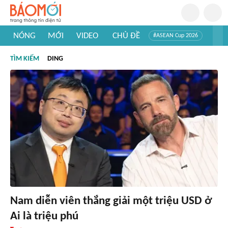
NÓNG
MỚI
VIDEO
CHỦ ĐỀ
#ASEAN Cup 2026
#Trí tuệ nhân tạo
#Mỹ - Iran
#Khám phá Việt Nam
TÌM KIẾM
DING
#Khám phá thế giới
Nam diễn viên thắng giải một triệu USD ở
Ai là triệu phú