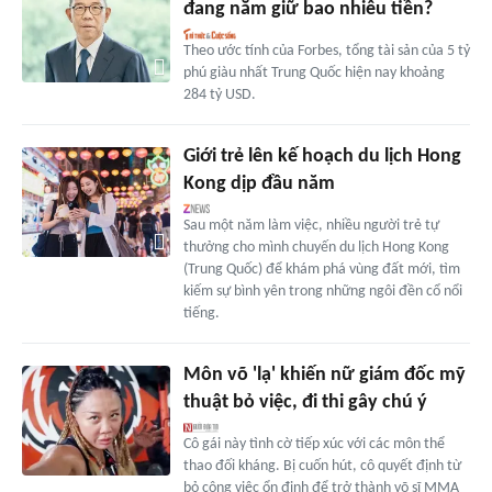
đang nắm giữ bao nhiêu tiền?
Theo ước tính của Forbes, tổng tài sản của 5 tỷ
phú giàu nhất Trung Quốc hiện nay khoảng
284 tỷ USD.
Giới trẻ lên kế hoạch du lịch Hong
Kong dịp đầu năm
Sau một năm làm việc, nhiều người trẻ tự
thưởng cho mình chuyến du lịch Hong Kong
(Trung Quốc) để khám phá vùng đất mới, tìm
kiếm sự bình yên trong những ngôi đền cổ nổi
tiếng.
Môn võ 'lạ' khiến nữ giám đốc mỹ
thuật bỏ việc, đi thi gây chú ý
Cô gái này tình cờ tiếp xúc với các môn thể
thao đối kháng. Bị cuốn hút, cô quyết định từ
bỏ công việc ổn định để trở thành võ sĩ MMA