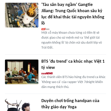
'Tàu sân bay ngầm' Gangtie
Jiliang: Trung Quốc khoan sâu kỷ
lục để khai thác tài nguyên khổng
lồ
Một cỗ máy khoan chưa từng có tiền lệ sẽ
được giao cho sứ mệnh mở ra 'thế giới tài
nguyên khổng lồ' bị chôn vùi sâu dưới lớp vỏ
Trái Đất.
BTS 'đu trend' ca khúc nhạc Việt 1
tỷ view
Các thành viên BTS hào hứng đu trend ca khúc
'Không sao cả' của rapper Việt 7dnight khiến
dân mạng thích thú.
Duyên chơi trống handpan của
thầy giáo dạy Yoga