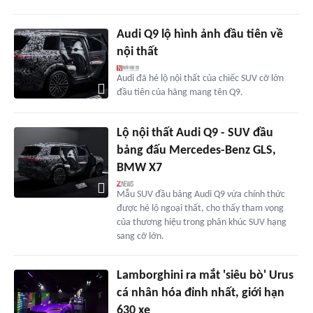
Audi Q9 lộ hình ảnh đầu tiên về
nội thất
Audi đã hé lộ nội thất của chiếc SUV cỡ lớn
đầu tiên của hãng mang tên Q9.
Lộ nội thất Audi Q9 - SUV đầu
bảng đấu Mercedes-Benz GLS,
BMW X7
Mẫu SUV đầu bảng Audi Q9 vừa chính thức
được hé lộ ngoại thất, cho thấy tham vọng
của thương hiệu trong phân khúc SUV hạng
sang cỡ lớn.
Lamborghini ra mắt 'siêu bò' Urus
cá nhân hóa đỉnh nhất, giới hạn
630 xe