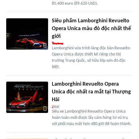
85.400 euro (89.620 USD).
Siêu phẩm Lamborghini Revuelto
Opera Unica màu đỏ độc nhất thế
giới
Lamborghini vừa trình làng độc bản Revuelto
Opera Unica được thiết kế riêng cho thị
trường Trung Quốc, sở hữu lớp sơn đỏ đặc
biệt.
Lamborghini Revuelto Opera
Unica độc nhất ra mắt tại Thượng
Hải
Siêu xe Lamborghini Revuelto Opera Unica
hoàn toàn mới được lấy cảm hứng từ vũ trụ
với phối màu mất hơn 480 giờ để hoàn thành.