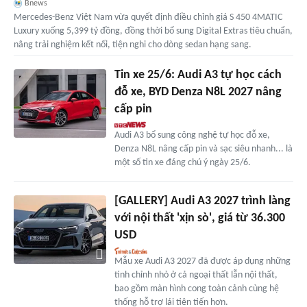
Bnews
Mercedes-Benz Việt Nam vừa quyết định điều chỉnh giá S 450 4MATIC
Luxury xuống 5,399 tỷ đồng, đồng thời bổ sung Digital Extras tiêu chuẩn,
nâng trải nghiệm kết nối, tiện nghi cho dòng sedan hạng sang.
Tin xe 25/6: Audi A3 tự học cách
đỗ xe, BYD Denza N8L 2027 nâng
cấp pin
Audi A3 bổ sung công nghệ tự học đỗ xe,
Denza N8L nâng cấp pin và sạc siêu nhanh... là
một số tin xe đáng chú ý ngày 25/6.
[GALLERY] Audi A3 2027 trình làng
với nội thất 'xịn sò', giá từ 36.300
USD
Mẫu xe Audi A3 2027 đã được áp dụng những
tinh chỉnh nhỏ ở cả ngoại thất lẫn nội thất,
bao gồm màn hình cong toàn cảnh cùng hệ
thống hỗ trợ lái tiên tiến hơn.