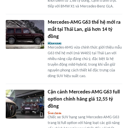
khởi điểm từ 1,68 tỷ đồng, cạnh tranh trực
tiếp với BMW X1 và Mercedes-Benz GLA.
Mercedes-AMG G63 thế hệ mới ra
mắt tại Thái Lan, giá hơn 14 tỷ
đồng
Mercedes-AMG vừa chính thức giới thiệu mẫu
G63 thế hệ mới (mã W465) tại Thái Lan với
nhiều nâng cấp đáng chú ý, đặc biệt là hệ
truyền động mild-hybrid, trong khi vẫn giữ
nguyên phong cách thiết kế đặc trưng của
dòng SUV hiệu suất cao.
Cận cảnh Mercedes-AMG G63 full
option chính hãng giá 12,55 tỷ
đồng
Chiếc xe SUV hạng sang Mercedes-AMG G63
trang bị full option với hàng loạt các gói nâng