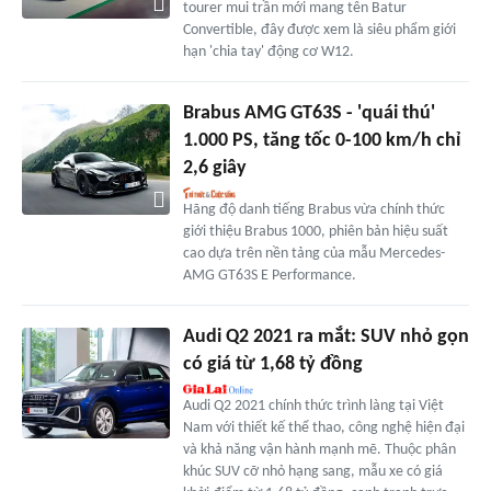
tourer mui trần mới mang tên Batur
Convertible, đây được xem là siêu phẩm giới
hạn 'chia tay' động cơ W12.
Brabus AMG GT63S - 'quái thú'
1.000 PS, tăng tốc 0-100 km/h chỉ
2,6 giây
Hãng độ danh tiếng Brabus vừa chính thức
giới thiệu Brabus 1000, phiên bản hiệu suất
cao dựa trên nền tảng của mẫu Mercedes-
AMG GT63S E Performance.
Audi Q2 2021 ra mắt: SUV nhỏ gọn
có giá từ 1,68 tỷ đồng
Audi Q2 2021 chính thức trình làng tại Việt
Nam với thiết kế thể thao, công nghệ hiện đại
và khả năng vận hành mạnh mẽ. Thuộc phân
khúc SUV cỡ nhỏ hạng sang, mẫu xe có giá