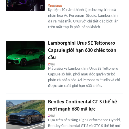
Kỷ niệm 10 năm thành lập chương trình cá
nhân hóa Ad Personam Studio, Lamborghini
đã ra mắt mẫu Urus với chi tiết đặc biệt 'ẩn'
trên mặt táp-lô phía hành khách.
Lamborghini Urus SE Tettonero
Capsule giới hạn 630 chiếc toàn
cầu
Mẫu siêu xe Lamborghini Urus SE Tettonero
Capsule sở hữu phối màu độc quyền từ bộ
phận cá nhân hóa Ad Personam Studio và chỉ
được sản xuất giới hạn 630 chiếc.
Bentley Continental GT S thế hệ
mới mạnh 680 mã lực
Dựa trên nền tảng High Performance Hybrid,
Bentley Continental GT S và GTC S thế hệ mới