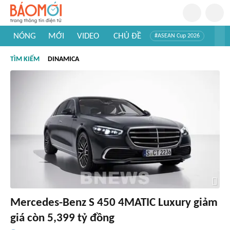
NÓNG
MỚI
VIDEO
CHỦ ĐỀ
#ASEAN Cup 2026
#Trí tuệ nhân tạo
#Mỹ - Iran
#Khám phá Việt Nam
TÌM KIẾM
DINAMICA
#Khám phá thế giới
Mercedes-Benz S 450 4MATIC Luxury giảm
giá còn 5,399 tỷ đồng