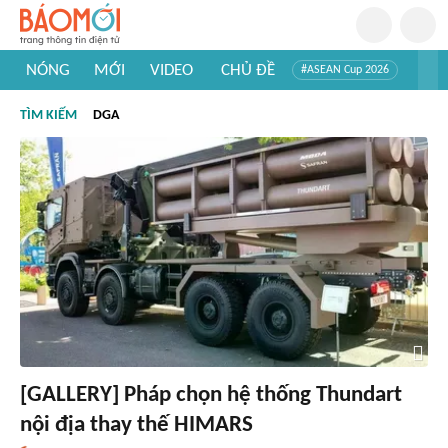
NÓNG
MỚI
VIDEO
CHỦ ĐỀ
#ASEAN Cup 2026
#Trí tuệ nhân tạo
#Mỹ - Iran
#Khám phá Việt Nam
TÌM KIẾM
DGA
#Khám phá thế giới
[GALLERY] Pháp chọn hệ thống Thundart
nội địa thay thế HIMARS