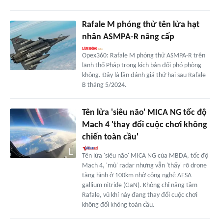
Rafale M phóng thử tên lửa hạt
nhân ASMPA-R nâng cấp
Opex360: Rafale M phóng thử ASMPA-R trên
lãnh thổ Pháp trong kịch bản đối phó phòng
không. Đây là lần đánh giá thứ hai sau Rafale
B tháng 5/2024.
Tên lửa 'siêu não' MICA NG tốc độ
Mach 4 'thay đổi cuộc chơi không
chiến toàn cầu'
Tên lửa 'siêu não' MICA NG của MBDA, tốc độ
Mach 4, 'mù' radar nhưng vẫn 'thấy' rõ drone
tàng hình ở 100km nhờ công nghệ AESA
gallium nitride (GaN). Không chỉ nâng tầm
Rafale, vũ khí này đang thay đổi cuộc chơi
không đối không toàn cầu.