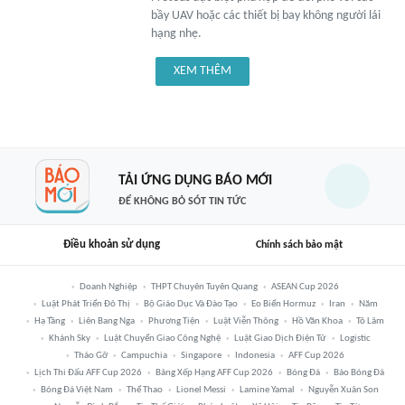
bầy UAV hoặc các thiết bị bay không người lái
hạng nhẹ.
XEM THÊM
TẢI ỨNG DỤNG BÁO MỚI
ĐỂ KHÔNG BỎ SÓT TIN TỨC
Điều khoản sử dụng
Chính sách bảo mật
Doanh Nghiệp
THPT Chuyên Tuyên Quang
ASEAN Cup 2026
Luật Phát Triển Đô Thị
Bộ Giáo Dục Và Đào Tạo
Eo Biển Hormuz
Iran
Năm
Hạ Tầng
Liên Bang Nga
Phương Tiện
Luật Viễn Thông
Hồ Văn Khoa
Tô Lâm
Khánh Sky
Luật Chuyển Giao Công Nghệ
Luật Giao Dịch Điện Tử
Logistic
Tháo Gỡ
Campuchia
Singapore
Indonesia
AFF Cup 2026
Lịch Thi Đấu AFF Cup 2026
Bảng Xếp Hạng AFF Cup 2026
Bóng Đá
Báo Bóng Đá
Bóng Đá Việt Nam
Thể Thao
Lionel Messi
Lamine Yamal
Nguyễn Xuân Son