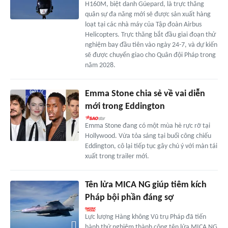
H160M, biệt danh Gúepard, là trực thăng
quân sự đa năng mới sẽ được sản xuất hàng
loạt tại các nhà máy của Tập đoàn Airbus
Helicopters. Trực thăng bắt đầu giai đoạn thử
nghiệm bay đầu tiên vào ngày 24-7, và dự kiến
sẽ được chuyển giao cho Quân đội Pháp trong
năm 2028.
Emma Stone chia sẻ về vai diễn
mới trong Eddington
Emma Stone đang có một mùa hè rực rỡ tại
Hollywood. Vừa tỏa sáng tại buổi công chiếu
Eddington, cô lại tiếp tục gây chú ý với màn tái
xuất trong trailer mới.
Tên lửa MICA NG giúp tiêm kích
Pháp bội phần đáng sợ
Lực lượng Hàng không Vũ trụ Pháp đã tiến
hành thử nghiệm thành công tên lửa MICA NG