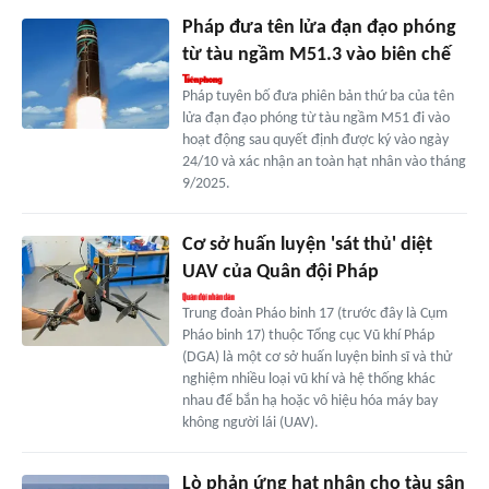
Pháp đưa tên lửa đạn đạo phóng
từ tàu ngầm M51.3 vào biên chế
Pháp tuyên bố đưa phiên bản thứ ba của tên
lửa đạn đạo phóng từ tàu ngầm M51 đi vào
hoạt động sau quyết định được ký vào ngày
24/10 và xác nhận an toàn hạt nhân vào tháng
9/2025.
Cơ sở huấn luyện 'sát thủ' diệt
UAV của Quân đội Pháp
Trung đoàn Pháo binh 17 (trước đây là Cụm
Pháo binh 17) thuộc Tổng cục Vũ khí Pháp
(DGA) là một cơ sở huấn luyện binh sĩ và thử
nghiệm nhiều loại vũ khí và hệ thống khác
nhau để bắn hạ hoặc vô hiệu hóa máy bay
không người lái (UAV).
Lò phản ứng hạt nhân cho tàu sân