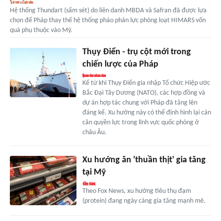
Hệ thống Thundart (sấm sét) do liên danh MBDA và Safran đã được lựa
chọn để Pháp thay thế hệ thống pháo phản lực phóng loạt HIMARS vốn
quá phụ thuộc vào Mỹ.
Thụy Điển - trụ cột mới trong
chiến lược của Pháp
Kể từ khi Thụy Điển gia nhập Tổ chức Hiệp ước
Bắc Đại Tây Dương (NATO), các hợp đồng và
dự án hợp tác chung với Pháp đã tăng lên
đáng kể. Xu hướng này có thể định hình lại cán
cân quyền lực trong lĩnh vực quốc phòng ở
châu Âu.
Xu hướng ăn 'thuần thịt' gia tăng
tại Mỹ
Theo Fox News, xu hướng tiêu thụ đạm
(protein) đang ngày càng gia tăng mạnh mẽ.