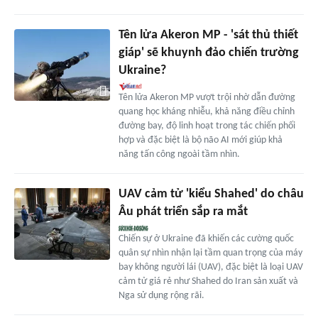
Tên lửa Akeron MP - 'sát thủ thiết
giáp' sẽ khuynh đảo chiến trường
Ukraine?
Tên lửa Akeron MP vượt trội nhờ dẫn đường
quang học kháng nhiễu, khả năng điều chỉnh
đường bay, độ linh hoạt trong tác chiến phối
hợp và đặc biệt là bộ não AI mới giúp khả
năng tấn công ngoài tầm nhìn.
UAV cảm tử 'kiểu Shahed' do châu
Âu phát triển sắp ra mắt
Chiến sự ở Ukraine đã khiến các cường quốc
quân sự nhìn nhận lại tầm quan trọng của máy
bay không người lái (UAV), đặc biệt là loại UAV
cảm tử giá rẻ như Shahed do Iran sản xuất và
Nga sử dụng rộng rãi.