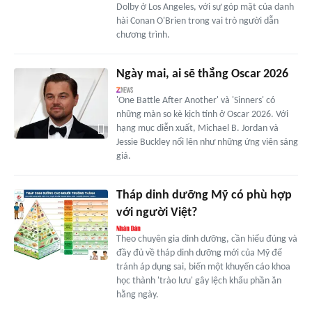
Dolby ở Los Angeles, với sự góp mặt của danh
hài Conan O'Brien trong vai trò người dẫn
chương trình.
Ngày mai, ai sẽ thắng Oscar 2026
'One Battle After Another' và 'Sinners' có
những màn so kè kịch tính ở Oscar 2026. Với
hạng mục diễn xuất, Michael B. Jordan và
Jessie Buckley nổi lên như những ứng viên sáng
giá.
Tháp dinh dưỡng Mỹ có phù hợp
với người Việt?
Theo chuyên gia dinh dưỡng, cần hiểu đúng và
đầy đủ về tháp dinh dưỡng mới của Mỹ để
tránh áp dụng sai, biến một khuyến cáo khoa
học thành 'trào lưu' gây lệch khẩu phần ăn
hằng ngày.