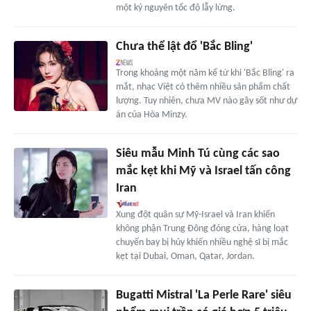
một kỷ nguyên tốc độ lẫy lừng.
Chưa thể lật đổ 'Bắc Bling'
Trong khoảng một năm kể từ khi 'Bắc Bling' ra
mắt, nhạc Việt có thêm nhiều sản phẩm chất
lượng. Tuy nhiên, chưa MV nào gây sốt như dự
án của Hòa Minzy.
Siêu mẫu Minh Tú cùng các sao
mắc kẹt khi Mỹ và Israel tấn công
Iran
Xung đột quân sự Mỹ-Israel và Iran khiến
không phận Trung Đông đóng cửa, hàng loạt
chuyến bay bị hủy khiến nhiều nghệ sĩ bị mắc
kẹt tại Dubai, Oman, Qatar, Jordan.
Bugatti Mistral 'La Perle Rare' siêu