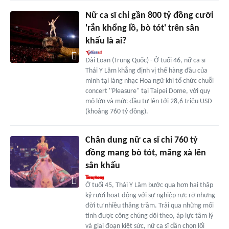
Nữ ca sĩ chi gần 800 tỷ đồng cưỡi
'rắn khổng lồ, bò tót' trên sân
khấu là ai?
Đài Loan (Trung Quốc) - Ở tuổi 46, nữ ca sĩ
Thái Y Lâm khẳng định vị thế hàng đầu của
mình tại làng nhạc Hoa ngữ khi tổ chức chuỗi
concert ''Pleasure'' tại Taipei Dome, với quy
mô lớn và mức đầu tư lên tới 28,6 triệu USD
(khoảng 760 tỷ đồng).
Chân dung nữ ca sĩ chi 760 tỷ
đồng mang bò tót, mãng xà lên
sân khấu
Ở tuổi 45, Thái Y Lâm bước qua hơn hai thập
kỷ rưỡi hoạt động với sự nghiệp rực rỡ nhưng
đời tư nhiều thăng trầm. Trải qua những mối
tình được công chúng dõi theo, áp lực tâm lý
và giai đoạn kiệt sức, nữ ca sĩ dần chọn lối