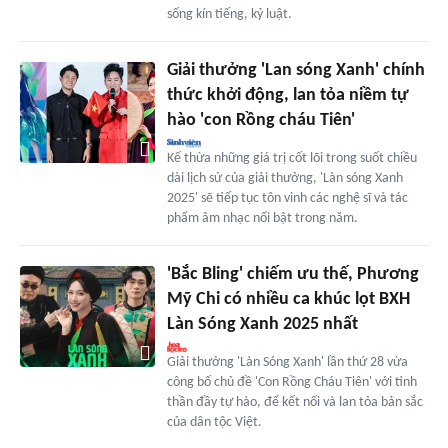
sống kín tiếng, kỷ luật.
Giải thưởng 'Lan sóng Xanh' chính
thức khởi động, lan tỏa niềm tự
hào 'con Rồng cháu Tiên'
Kế thừa những giá trị cốt lõi trong suốt chiều
dài lịch sử của giải thưởng, 'Làn sóng Xanh
2025' sẽ tiếp tục tôn vinh các nghệ sĩ và tác
phẩm âm nhạc nổi bật trong năm.
'Bắc Bling' chiếm ưu thế, Phương
Mỹ Chi có nhiều ca khúc lọt BXH
Làn Sóng Xanh 2025 nhất
Giải thưởng 'Làn Sóng Xanh' lần thứ 28 vừa
công bố chủ đề 'Con Rồng Cháu Tiên' với tinh
thần đầy tự hào, để kết nối và lan tỏa bản sắc
của dân tộc Việt.