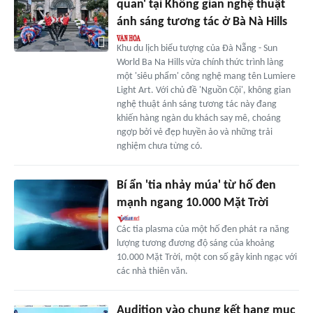
quan' tại Không gian nghệ thuật
ánh sáng tương tác ở Bà Nà Hills
Khu du lịch biểu tượng của Đà Nẵng - Sun
World Ba Na Hills vừa chính thức trình làng
một 'siêu phẩm' công nghệ mang tên Lumiere
Light Art. Với chủ đề 'Nguồn Cội', không gian
nghệ thuật ánh sáng tương tác này đang
khiến hàng ngàn du khách say mê, choáng
ngợp bởi vẻ đẹp huyền ảo và những trải
nghiệm chưa từng có.
Bí ẩn 'tia nhảy múa' từ hố đen
mạnh ngang 10.000 Mặt Trời
Các tia plasma của một hố đen phát ra năng
lượng tương đương độ sáng của khoảng
10.000 Mặt Trời, một con số gây kinh ngạc với
các nhà thiên văn.
Audition vào chung kết hạng mục