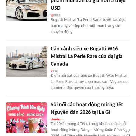
phẩm mui trần có giá hơn 5 triệu
USD
Bugatti Mistral 'La Perle Rare' tuyệt tác độc
bản mang vẻ đẹp như một món trang sức
chuyển động
Cận cảnh siêu xe Bugatti W16
Mistral La Perle Rare của đại gia
Canada
Điểm nổi bật của siêu xe Bugatti W16 Mistral
La Perle Rare là tùy chọn màu sơn 'Vagues de
Lumìere' độc quyền của thương hiệu.
Sôi nổi các hoạt động mừng Tết
Nguyên đán 2026 tại La Gi
Tối 20/2 (mùng 4 Tết), trong khuôn khổ chuỗi
hoạt động Mừng Đảng – Mừng Xuân Bính Ngọ