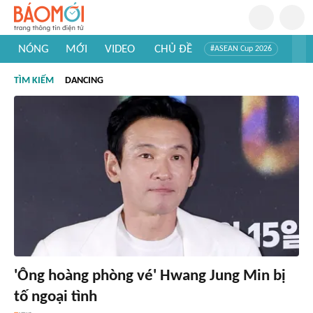
NÓNG
MỚI
VIDEO
CHỦ ĐỀ
#ASEAN Cup 2026
#Trí tuệ nhân tạo
#Mỹ - Iran
#Khám phá Việt Nam
TÌM KIẾM
DANCING
#Khám phá thế giới
'Ông hoàng phòng vé' Hwang Jung Min bị
tố ngoại tình