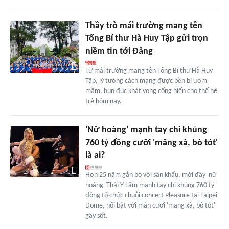
Thầy trò mái trường mang tên
Tổng Bí thư Hà Huy Tập gửi trọn
niềm tin tới Đảng
Từ mái trường mang tên Tổng Bí thư Hà Huy
Tập, lý tưởng cách mạng được bền bỉ ươm
mầm, hun đúc khát vọng cống hiến cho thế hệ
trẻ hôm nay.
'Nữ hoàng' mạnh tay chi khủng
760 tỷ đồng cưỡi 'mãng xà, bò tót'
là ai?
Hơn 25 năm gắn bó với sân khấu, mới đây 'nữ
hoàng' Thái Y Lâm mạnh tay chi khủng 760 tỷ
đồng tổ chức chuỗi concert Pleasure tại Taipei
Dome, nổi bật với màn cưỡi 'mãng xà, bò tót'
gây sốt.