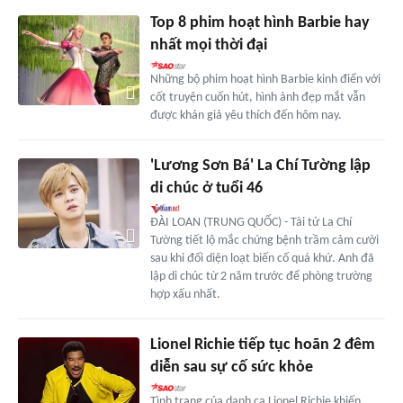
Top 8 phim hoạt hình Barbie hay
nhất mọi thời đại
Những bộ phim hoạt hình Barbie kinh điển với
cốt truyện cuốn hút, hình ảnh đẹp mắt vẫn
được khán giả yêu thích đến hôm nay.
'Lương Sơn Bá' La Chí Tường lập
di chúc ở tuổi 46
ĐÀI LOAN (TRUNG QUỐC) - Tài tử La Chí
Tường tiết lộ mắc chứng bệnh trầm cảm cười
sau khi đối diện loạt biến cố quá khứ. Anh đã
lập di chúc từ 2 năm trước để phòng trường
hợp xấu nhất.
Lionel Richie tiếp tục hoãn 2 đêm
diễn sau sự cố sức khỏe
Tình trạng của danh ca Lionel Richie khiến