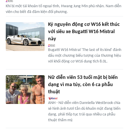
Khi bị một tài khoản tố ngoại tình, Hwang Jung Min phủ nhận. Nam diễn
viên cho biết đã đâm kiện đối phương.
Kỷ nguyên động cơ W16 kết thúc
với siêu xe Bugatti W16 Mistral
này
Bugatti W16 Mistral 'The last of its kind' đánh
dấu một chương biểu tượng của thương hiệu
với khối động cơ W16 dung tích 8.0L.
Nữ diễn viên 53 tuổi mặt bị biến
dạng vì ma túy, còn 6 ca phẫu
thuật
ANH - Nữ diễn viên Danniella Westbrook chia
sẻ hình ảnh tươi tắn dù khuôn mặt đang biến
dạng, phải tiếp tục trải qua nhiều ca phẫu
thuật thẩm mỹ.