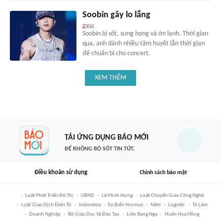
Soobin gây lo lắng
Soobin bị sốt, sưng họng và ớn lạnh. Thời gian
qua, anh dành nhiều tâm huyết lẫn thời gian
để chuẩn bị cho concert.
XEM THÊM
TẢI ỨNG DỤNG BÁO MỚI
ĐỂ KHÔNG BỎ SÓT TIN TỨC
Điều khoản sử dụng
Chính sách bảo mật
Luật Phát Triển Đô Thị
UBND
Lê Minh Hưng
Luật Chuyển Giao Công Nghệ
Luật Giao Dịch Điện Tử
Indonesia
Eo Biển Hormuz
Năm
Logistic
Tô Lâm
Doanh Nghiệp
Bộ Giáo Dục Và Đào Tạo
Liên Bang Nga
Huấn Hoa Hồng