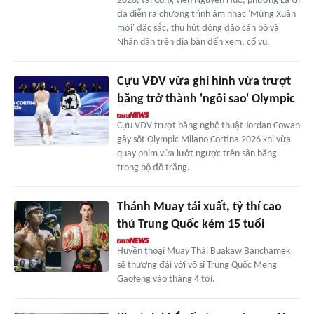
2026, tại Công viên Nguyễn Huệ, phường La Gi
đã diễn ra chương trình âm nhạc 'Mừng Xuân
mới' đặc sắc, thu hút đông đảo cán bộ và
Nhân dân trên địa bàn đến xem, cổ vũ.
Cựu VĐV vừa ghi hình vừa trượt
băng trở thành 'ngôi sao' Olympic
Cựu VĐV trượt băng nghệ thuật Jordan Cowan
gây sốt Olympic Milano Cortina 2026 khi vừa
quay phim vừa lướt ngược trên sân băng
trong bộ đồ trắng.
Thánh Muay tái xuất, tỷ thí cao
thủ Trung Quốc kém 15 tuổi
Huyền thoại Muay Thái Buakaw Banchamek
sẽ thượng đài với võ sĩ Trung Quốc Meng
Gaofeng vào tháng 4 tới.