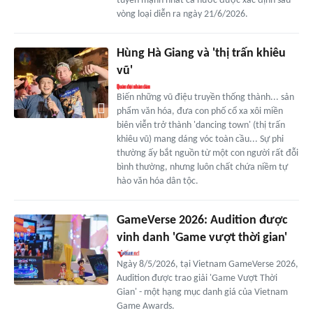
tuyển mạnh nhất cả nước được xác định sau
vòng loại diễn ra ngày 21/6/2026.
Hùng Hà Giang và 'thị trấn khiêu
vũ'
Biến những vũ điệu truyền thống thành... sản
phẩm văn hóa, đưa con phố cổ xa xôi miền
biên viễn trở thành 'dancing town' (thị trấn
khiêu vũ) mang dáng vóc toàn cầu... Sự phi
thường ấy bắt nguồn từ một con người rất đỗi
bình thường, nhưng luôn chất chứa niềm tự
hào văn hóa dân tộc.
GameVerse 2026: Audition được
vinh danh 'Game vượt thời gian'
Ngày 8/5/2026, tại Vietnam GameVerse 2026,
Audition được trao giải 'Game Vượt Thời
Gian' - một hạng mục danh giá của Vietnam
Game Awards.