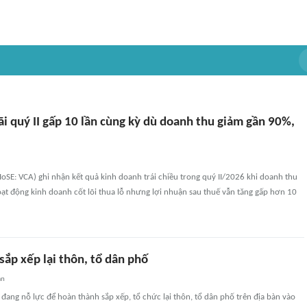
ãi quý II gấp 10 lần cùng kỳ dù doanh thu giảm gần 90%,
oSE: VCA) ghi nhận kết quả kinh doanh trái chiều trong quý II/2026 khi doanh thu
ạt động kinh doanh cốt lõi thua lỗ nhưng lợi nhuận sau thuế vẫn tăng gấp hơn 10
ắp xếp lại thôn, tổ dân phố
an
ang nỗ lực để hoàn thành sắp xếp, tổ chức lại thôn, tổ dân phố trên địa bàn vào