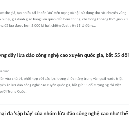
n
ebsite giả, tạo nhiều tài khoản 'ảo' trên mạng xã hội, sử dụng sim rác chuyển vùng
o bị hại, giả danh giao hàng liên quan đến tiêm chủng, chỉ trong khoảng thời gian 20
g đã lừa được hơn 5.000 bị hại, chiếm đoạt trên 15 tỷ đồng...
ng dây lừa đảo công nghệ cao xuyên quốc gia, bắt 55 đối
ên quan
iên vừa chủ trì, phối hợp với các lực lượng chức năng trong và ngoài nước triệt
yên án lừa đảo công nghệ cao xuyên quốc gia, bắt giữ 55 đối tượng người Việt
gười Trung Quốc.
hại đã 'sập bẫy' của nhóm lừa đảo công nghệ cao như thế
n