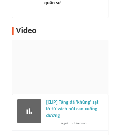
quân sự
Video
[CLIP] Tảng đá 'khủng' sạt
lở từ vách núi cao xuống
đường
6 giờ
5
liên quan