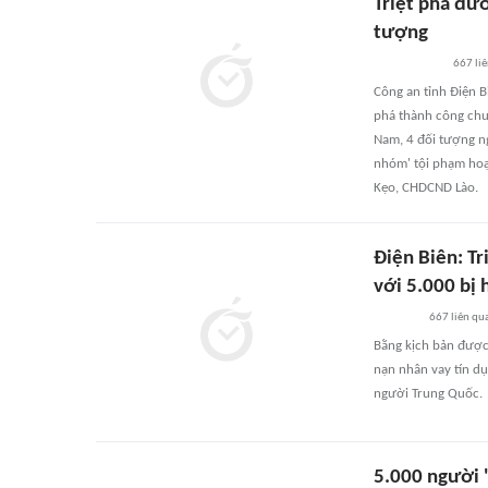
Triệt phá đườ
tượng
667
li
Công an tỉnh Điện B
phá thành công chu
Nam, 4 đối tượng n
nhóm' tội phạm hoạt
Kẹo, CHDCND Lào.
Điện Biên: T
với 5.000 bị 
667
liên qu
Bằng kịch bản được
nạn nhân vay tín dụ
người Trung Quốc.
5.000 người 