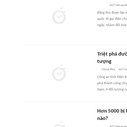
667
liên qua
Bằng thủ đoạn lập w
quốc tế gọi điện ch
ngày, nhóm đối tượn
Triệt phá đườ
tượng
Chính Phủ
667
li
Công an tỉnh Điện B
phá thành công chu
Nam, 4 đối tượng n
Hơn 5000 bị 
nào?
667
liên qua