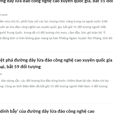
ng dây lừa đảo công nghệ cao xuyên quốc gia, bắt 55 đối
ên quan
iên vừa chủ trì, phối hợp với các lực lượng chức năng trong và ngoài nước triệt
yên án lừa đảo công nghệ cao xuyên quốc gia, bắt giữ 55 đối tượng người Việt
gười Trung Quốc, trong đó có đối tượng chủ mưu, cầm đầu, bóc gỡ toàn bộ 'ổ
 động tinh vi trên không gian mạng tại bản Phiêng Ngam, huyện Tôn Phậng, tỉnh Bò
riệt phá đường dây lừa đảo công nghệ cao xuyên quốc gia
hại, bắt 59 đối tượng
an
 dàn dựng sẵn, các đối tượng lừa đảo từng bước chiếm đoạt tài sản, thậm chí dụ
ng. Công an tỉnh Điện Biên đã bắt giữ 55 đối tượng người Việt Nam, 4 đối tượng
'dính bẫy' của đường dây lừa đảo công nghệ cao