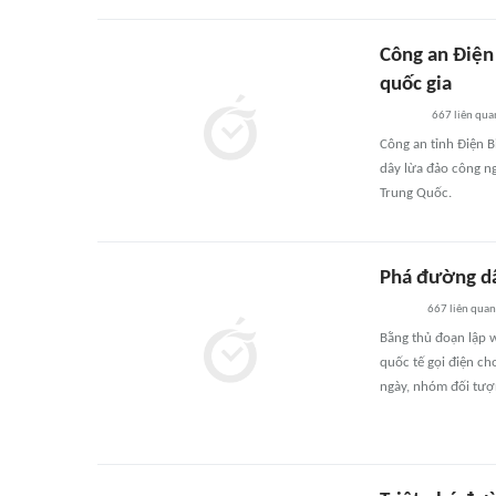
Công an Điện
quốc gia
667
liên qua
Công an tỉnh Điện B
dây lừa đảo công n
Trung Quốc.
Phá đường dâ
667
liên quan
Bằng thủ đoạn lập w
quốc tế gọi điện ch
ngày, nhóm đối tượn