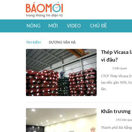
NÓNG
MỚI
VIDEO
CHỦ ĐỀ
TÌM KIẾM
DƯƠNG VĂN HÀ
Thép Vicasa l
vì đâu?
1
liên quan
CTCP Thép Vicasa (H
lao dốc gần 90%, ho
lần.
Khẩn trương s
192
liên qu
Thành phố Đà Nẵng đ