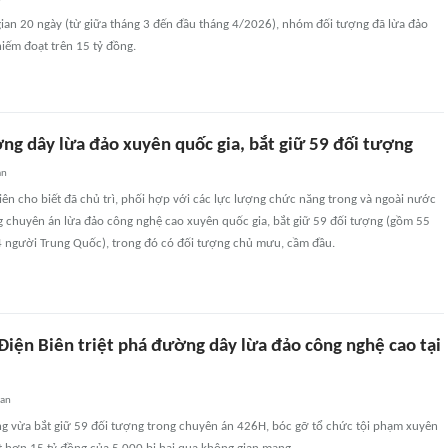
gian 20 ngày (từ giữa tháng 3 đến đầu tháng 4/2026), nhóm đối tượng đã lừa đảo
hiếm đoạt trên 15 tỷ đồng.
ờng dây lừa đảo xuyên quốc gia, bắt giữ 59 đối tượng
an
iên cho biết đã chủ trì, phối hợp với các lực lượng chức năng trong và ngoài nước
g chuyên án lừa đảo công nghệ cao xuyên quốc gia, bắt giữ 59 đối tượng (gồm 55
4 người Trung Quốc), trong đó có đối tượng chủ mưu, cầm đầu.
Điện Biên triệt phá đường dây lừa đảo công nghệ cao tại
uan
g vừa bắt giữ 59 đối tượng trong chuyên án 426H, bóc gỡ tổ chức tội phạm xuyên