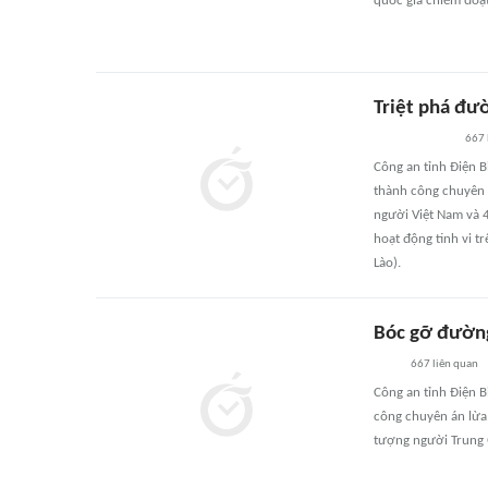
quốc gia chiếm đoạ
Triệt phá đư
667
Công an tỉnh Điện B
thành công chuyên 
người Việt Nam và 
hoạt động tinh vi 
Lào).
Bóc gỡ đường
667
liên quan
Công an tỉnh Điện B
công chuyên án lừa 
tượng người Trung