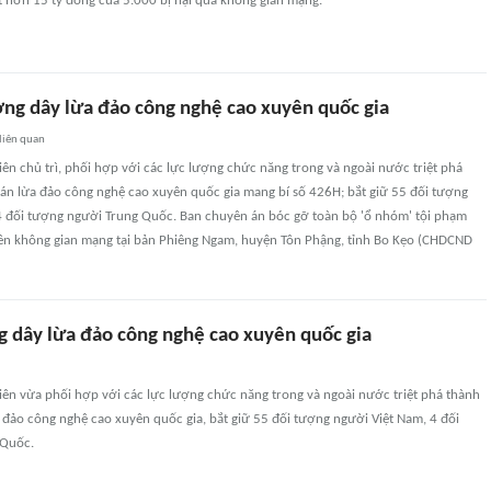
t hơn 15 tỷ đồng của 5.000 bị hại qua không gian mạng.
ờng dây lừa đảo công nghệ cao xuyên quốc gia
liên quan
iên chủ trì, phối hợp với các lực lượng chức năng trong và ngoài nước triệt phá
án lừa đảo công nghệ cao xuyên quốc gia mang bí số 426H; bắt giữ 55 đối tượng
4 đối tượng người Trung Quốc. Ban chuyên án bóc gỡ toàn bộ 'ổ nhóm' tội phạm
trên không gian mạng tại bản Phiêng Ngam, huyện Tôn Phậng, tỉnh Bo Kẹo (CHDCND
 dây lừa đảo công nghệ cao xuyên quốc gia
iên vừa phối hợp với các lực lượng chức năng trong và ngoài nước triệt phá thành
đảo công nghệ cao xuyên quốc gia, bắt giữ 55 đối tượng người Việt Nam, 4 đối
 Quốc.