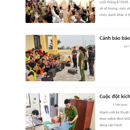
cuối tháng 6/2026. 
về số lượng, mức p
chức danh khác ở th
Cảnh báo bảo
667
Cuộc đột kích
1
liên quan
Manh mối kỹ thuật s
theo mệnh lệnh khắ
đang vận hành.