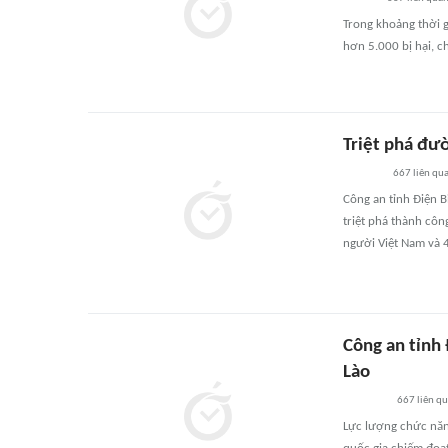
Trong khoảng thời 
hơn 5.000 bị hại, c
Triệt phá đư
667
liên qu
Công an tỉnh Điện B
triệt phá thành côn
người Việt Nam và 
Công an tỉnh 
Lào
667
liên q
Lực lượng chức năn