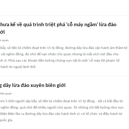
hưa kể về quá trình triệt phá 'cỗ máy ngầm' lừa đảo
iới
ên quan
bẫy, số tiền bị chiếm đoạt trên 15 tỷ đồng, đường dây lừa đảo vận hành âm thầm từ
ỉ vài nghìn đồng, đủ nhỏ để nạn nhân chủ quan nhưng là mắt xích mở đầu cho
nh vi. Phía sau các khoản tiền tưởng chừng vụn vặt là một 'cỗ máy tội phạm' tổ
 hành từ ngoài lãnh thổ.
g dây lừa đảo xuyên biên giới
liên quan
hơn 5.000 người sập bẫy, số tiền bị chiếm đoạt trên 15 tỷ đồng… tất cả bắt đầu từ
i nghìn đồng, quá nhỏ để nhiều người chủ quan. Từ những chi tiết tưởng như vụn
h Điện Biên lần ra đường dây lừa đảo vận hành tinh vi, có tổ chức và điều hành từ
quốc gia.