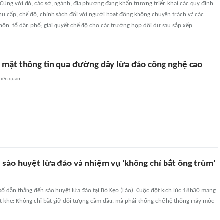
Cùng với đó, các sở, ngành, địa phương đang khẩn trương triển khai các quy định
hụ cấp, chế độ, chính sách đối với người hoạt động không chuyên trách và các
ôn, tổ dân phố; giải quyết chế độ cho các trường hợp dôi dư sau sắp xếp.
 mật thông tin qua đường dây lừa đảo công nghệ cao
liên quan
 sào huyệt lừa đảo và nhiệm vụ 'không chỉ bắt ông trùm'
ố dẫn thẳng đến sào huyệt lừa đảo tại Bò Kẹo (Lào). Cuộc đột kích lúc 18h30 mang
t khe: Không chỉ bắt giữ đối tượng cầm đầu, mà phải khống chế hệ thống máy móc