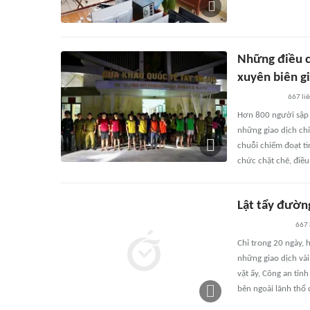
Những điều c
xuyên biên g
667
li
Hơn 800 người sập 
những giao dịch ch
chuỗi chiếm đoạt ti
chức chặt chẽ, điều
Lật tẩy đườn
667
Chỉ trong 20 ngày, 
những giao dịch và
vặt ấy, Công an tỉn
bên ngoài lãnh thổ 