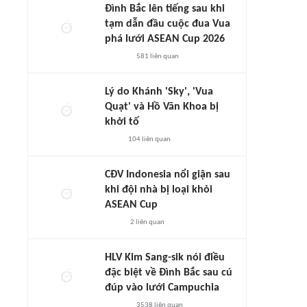
Đình Bắc lên tiếng sau khi
tạm dẫn đầu cuộc đua Vua
phá lưới ASEAN Cup 2026
581
liên quan
Lý do Khánh 'Sky', 'Vua
Quạt' và Hồ Văn Khoa bị
khởi tố
104
liên quan
CĐV Indonesia nổi giận sau
khi đội nhà bị loại khỏi
ASEAN Cup
2
liên quan
HLV Kim Sang-sik nói điều
đặc biệt về Đình Bắc sau cú
đúp vào lưới Campuchia
3538
liên quan