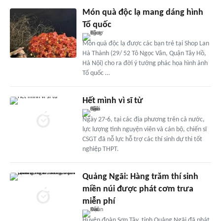
Món quà độc lạ mang dáng hình
Tổ quốc
Món quà độc lạ được các bạn trẻ tại Shop Lan
Hà Thành (29/ 52 Tô Ngọc Vân, Quận Tây Hồ,
Hà Nội) cho ra đời ý tưởng phác họa hình ảnh
Tổ quốc …
Hết mình vì sĩ tử
Ngày 27-6, tại các địa phương trên cả nước,
lực lượng tình nguyện viên và cán bộ, chiến sĩ
CSGT đã nỗ lực hỗ trợ các thí sinh dự thi tốt
nghiệp THPT.
Quảng Ngãi: Hàng trăm thí sinh
miền núi được phát cơm trưa
miễn phí
Huyện đoàn Sơn Tây, tỉnh Quảng Ngãi đã phát