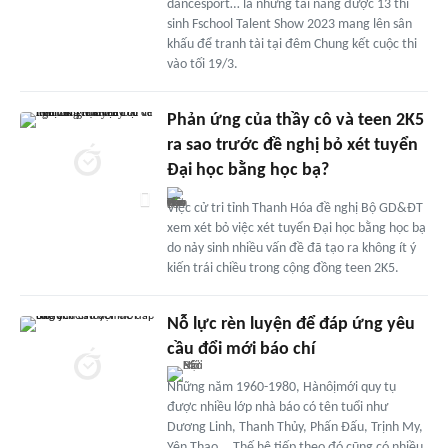
dancesport… là những tài năng được 13 thí
sinh Fschool Talent Show 2023 mang lên sân
khấu để tranh tài tại đêm Chung kết cuộc thi
vào tối 19/3.
Phản ứng của thầy cô và teen 2K5
ra sao trước đề nghị bỏ xét tuyển
Đại học bằng học bạ?
Việc cử tri tỉnh Thanh Hóa đề nghị Bộ GD&ĐT
xem xét bỏ việc xét tuyển Đại học bằng học bạ
do nảy sinh nhiều vấn đề đã tạo ra không ít ý
kiến trái chiều trong cộng đồng teen 2K5.
Nỗ lực rèn luyện để đáp ứng yêu
cầu đổi mới báo chí
Những năm 1960-1980, Hànôịmới quy tụ
được nhiều lớp nhà báo có tên tuổi như
Dương Linh, Thanh Thủy, Phấn Đấu, Trịnh My,
Yên Thao... Thế hệ tiếp theo đó cũng có nhiều