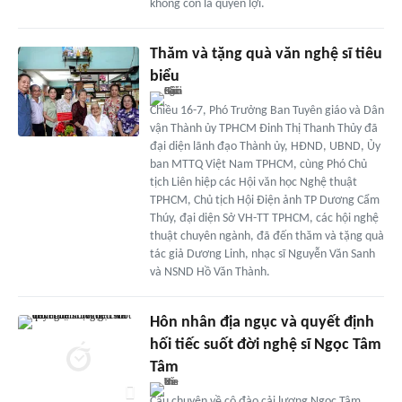
không còn là quyền lợi.
Thăm và tặng quà văn nghệ sĩ tiêu
biểu
Chiều 16-7, Phó Trưởng Ban Tuyên giáo và Dân
vận Thành ủy TPHCM Đinh Thị Thanh Thủy đã
đại diện lãnh đạo Thành ủy, HĐND, UBND, Ủy
ban MTTQ Việt Nam TPHCM, cùng Phó Chủ
tịch Liên hiệp các Hội văn học Nghệ thuật
TPHCM, Chủ tịch Hội Điện ảnh TP Dương Cẩm
Thúy, đại diện Sở VH-TT TPHCM, các hội nghệ
thuật chuyên ngành, đã đến thăm và tặng quà
tác giả Dương Linh, nhạc sĩ Nguyễn Văn Sanh
và NSND Hồ Văn Thành.
Hôn nhân địa ngục và quyết định
hối tiếc suốt đời nghệ sĩ Ngọc Tâm
Tâm
Câu chuyện về cô đào cải lương Ngọc Tâm