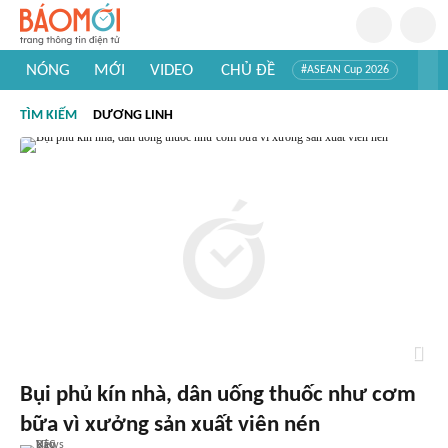
NÓNG
MỚI
VIDEO
CHỦ ĐỀ
#ASEAN Cup 2026
#Trí tuệ nhân tạo
#Mỹ - Iran
#Khám phá Việt Nam
TÌM KIẾM
DƯƠNG LINH
#Khám phá thế giới
Bụi phủ kín nhà, dân uống thuốc như cơm
bữa vì xưởng sản xuất viên nén