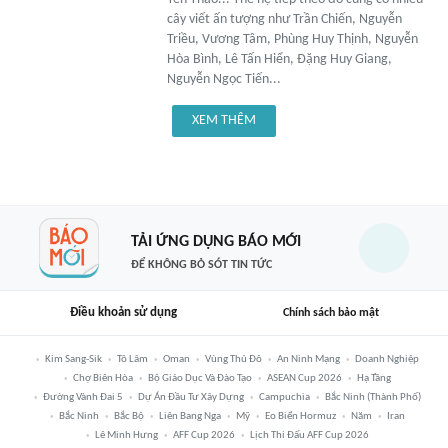
cây viết ấn tượng như Trần Chiến, Nguyễn
Triều, Vương Tâm, Phùng Huy Thịnh, Nguyễn
Hòa Bình, Lê Tấn Hiển, Đặng Huy Giang,
Nguyễn Ngọc Tiến...
XEM THÊM
TẢI ỨNG DỤNG BÁO MỚI
ĐỂ KHÔNG BỎ SÓT TIN TỨC
Điều khoản sử dụng
Chính sách bảo mật
Kim Sang-Sik
Tô Lâm
Oman
Vùng Thủ Đô
An Ninh Mạng
Doanh Nghiệp
Chợ Biên Hòa
Bộ Giáo Dục Và Đào Tạo
ASEAN Cup 2026
Hạ Tầng
Đường Vành Đai 5
Dự Án Đầu Tư Xây Dựng
Campuchia
Bắc Ninh (thành Phố)
Bắc Ninh
Bắc Bộ
Liên Bang Nga
Mỹ
Eo Biển Hormuz
Năm
Iran
Lê Minh Hưng
AFF Cup 2026
Lịch Thi Đấu AFF Cup 2026