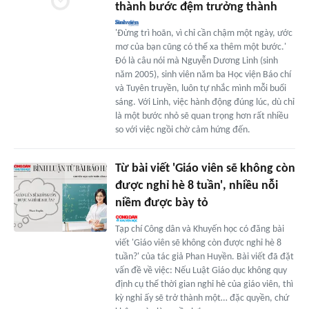
thành bước đệm trưởng thành
'Đừng trì hoãn, vì chỉ cần chậm một ngày, ước
mơ của bạn cũng có thể xa thêm một bước.'
Đó là câu nói mà Nguyễn Dương Linh (sinh
năm 2005), sinh viên năm ba Học viện Báo chí
và Tuyên truyền, luôn tự nhắc mình mỗi buổi
sáng. Với Linh, việc hành động đúng lúc, dù chỉ
là một bước nhỏ sẽ quan trọng hơn rất nhiều
so với việc ngồi chờ cảm hứng đến.
Từ bài viết 'Giáo viên sẽ không còn
được nghỉ hè 8 tuần', nhiều nỗi
niềm được bày tỏ
Tạp chí Công dân và Khuyến học có đăng bài
viết 'Giáo viên sẽ không còn được nghỉ hè 8
tuần?' của tác giả Phan Huyền. Bài viết đã đặt
vấn đề về việc: Nếu Luật Giáo dục không quy
định cụ thể thời gian nghỉ hè của giáo viên, thì
kỳ nghỉ ấy sẽ trở thành một… đặc quyền, chứ