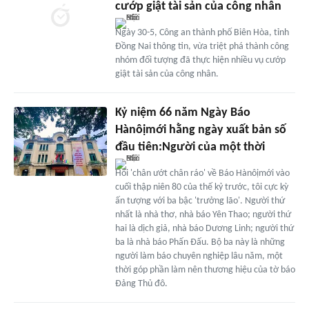
cướp giật tài sản của công nhân
Ngày 30-5, Công an thành phố Biên Hòa, tỉnh
Đồng Nai thông tin, vừa triệt phá thành công
nhóm đối tượng đã thực hiện nhiều vụ cướp
giật tài sản của công nhân.
Kỷ niệm 66 năm Ngày Báo
Hànôịmới hằng ngày xuất bản số
đầu tiên:Người của một thời
Hồi 'chân ướt chân ráo' về Báo Hànôịmới vào
cuối thập niên 80 của thế kỷ trước, tôi cực kỳ
ấn tượng với ba bậc 'trưởng lão'. Người thứ
nhất là nhà thơ, nhà báo Yên Thao; người thứ
hai là dịch giả, nhà báo Dương Linh; người thứ
ba là nhà báo Phấn Đấu. Bộ ba này là những
người làm báo chuyên nghiệp lâu năm, một
thời góp phần làm nên thương hiệu của tờ báo
Đảng Thủ đô.