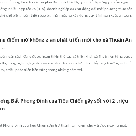
 kinh tế nông thôn tại các xã phía Bắc tỉnh Thái Nguyên. Để đáp ứng yêu cầu ngày
rường, nhiều hợp tác xã (HTX), doanh nghiệp đã chủ động đổi mới phương thức sản
ghệ chế biến, hoàn thiện bao bì, nhãn mác và xây dựng quy trình sản xuất an toàn.
ọng điểm mở không gian phát triển mới cho xã Thuận An
quan
oài ngân sách đang được hoàn thiện thủ tục và triển khai, xã Thuận An từng bước
thị, công nghiệp, logistics và giáo dục, tạo động lực thúc đẩy tăng trưởng kinh tế -
 mục tiêu phát triển bền vững trong những năm tới.
ợng Bất Phong Đỉnh của Tiêu Chiến gây sốt với 2 triệu
em
t Phong Đỉnh của Tiêu Chiến sớm trở thành tâm điểm chú ý trước ngày ra mắt.