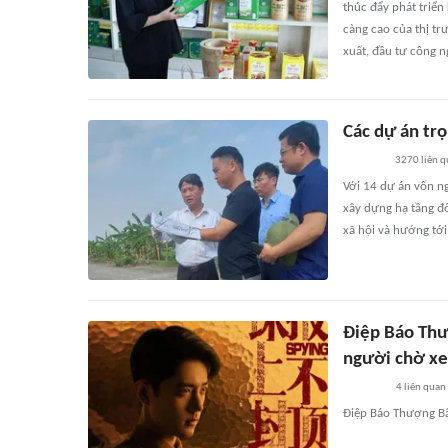
thúc đẩy phát triển
càng cao của thị t
xuất, đầu tư công n
Các dự án tr
3270
liên 
Với 14 dự án vốn ng
xây dựng hạ tầng đô 
xã hội và hướng tới
Điệp Báo Thư
người chờ x
4
liên quan
Điệp Báo Thượng Bấ