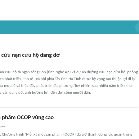
 cứu nạn cứu hộ dang dở
n cứu hộ tả ngạn sông Con (tỉnh Nghệ An) và dự án đường cứu nạn cứu hộ, phòng
p phát triển kinh tế - xã hội phía Tây tỉnh Hà Tĩnh được kỳ vọng tạo thuận lợi đi lại,
 mưa lũ và thúc đẩy phát triển địa phương. Tuy nhiên, sau nhiều năm triển khai,
ay vẫn dang dở, ảnh hưởng lớn đến đời sống người dân.
n phẩm OCOP vùng cao
 quan
 Chương trình 'Mỗi xã một sản phẩm' (OCOP) đã trở thành động lực quan trọng