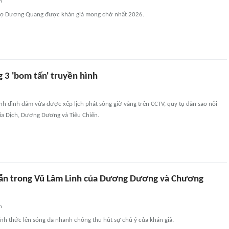
n
gọ Dương Quang được khán giả mong chờ nhất 2026.
 3 'bom tấn' truyền hình
nh đình đám vừa được xếp lịch phát sóng giờ vàng trên CCTV, quy tụ dàn sao nổi
ia Dịch, Dương Dương và Tiêu Chiến.
ẫn trong Vũ Lâm Linh của Dương Dương và Chương
n
nh thức lên sóng đã nhanh chóng thu hút sự chú ý của khán giả.