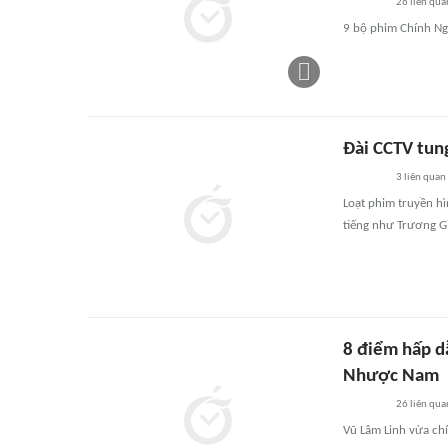
26
liên qua
9 bộ phim Chính N
Đài CCTV tung
3
liên quan
Loạt phim truyền hì
tiếng như Trương G
8 điểm hấp d
Nhược Nam
26
liên qua
Vũ Lâm Linh vừa chí