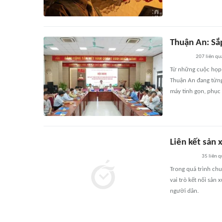
Thuận An: Sắ
207
liên qu
Từ những cuộc họp 
Thuận An đang từng
máy tinh gọn, phục
Liên kết sản x
35
liên 
Trong quá trình chu
vai trò kết nối sản 
người dân.