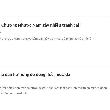
a Chương Nhược Nam gây nhiều tranh cãi
n
ng Nhược Nam trong Vũ Lâm Linh gây tranh cãi dù phim tạo sức hút lớn.
hà dân hư hỏng do dông, lốc, mưa đá
a, tại nhiều tỉnh trên cả nước đã ghi nhận một loạt các hình thái thiên tai cực đoan,
 tài sản của người dân.