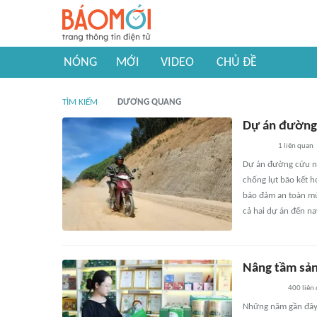
NÓNG
MỚI
VIDEO
CHỦ ĐỀ
TÌM KIẾM
DƯƠNG QUANG
Dự án đường
1
liên quan
Dự án đường cứu nạ
chống lụt bão kết hợ
bảo đảm an toàn mùa
cả hai dự án đến n
Nâng tầm sả
400
liên
Những năm gần đây,