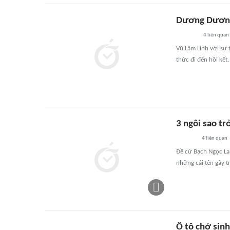
Dương Dương 
4
liên quan
Vũ Lâm Linh với s
thức đi đến hồi kết.
3 ngôi sao tr
4
liên quan
Đề cử Bạch Ngọc La
những cái tên gây t
Ô tô chở sin