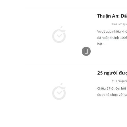
Thuận An: Dấ
376
liên qu
Vượt qua nhiều khó
đã hoàn thành 100%
bật...
25 người đượ
93
liên qua
Chiều 27-3, Đại hội
được tổ chức với sự