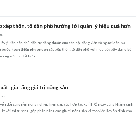
p xếp thôn, tổ dân phố hướng tới quản lý hiệu quả hơn
an
lấy ý kiến dân chủ đến sự đồng thuận của cán bộ, đảng viên và người dân, xã
 bước hoàn thiện phương án sắp xếp thôn, tổ dân phố với mục tiêu xây dựng bộ
 vụ người dân tốt hơn.
uất, gia tăng giá trị nông sản
quan
yển đổi sang nền nông nghiệp hiện đại, các hợp tác xã (HTX) ngày càng khẳng định
xuất với thị trường, góp phần nâng cao giá trị nông sản và tạo việc làm ổn định cho