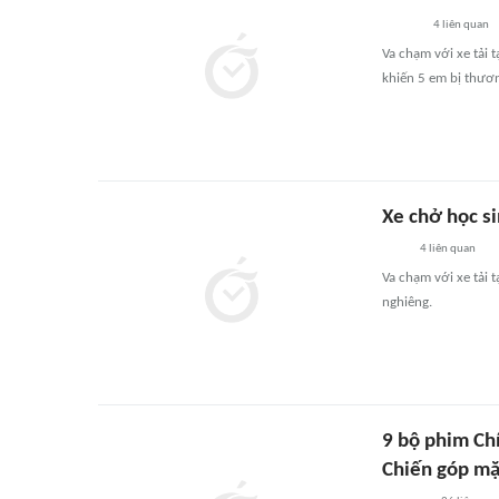
4
liên quan
Va chạm với xe tải 
khiến 5 em bị thươ
Xe chở học s
4
liên quan
Va chạm với xe tải
nghiêng.
9 bộ phim Ch
Chiến góp mặ