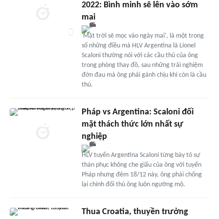
2022: Bình minh sẽ lên vào sớm
mai
'Mặt trời sẽ mọc vào ngày mai', là một trong
số những điều mà HLV Argentina là Lionel
Scaloni thường nói với các cầu thủ của ông
trong phòng thay đồ, sau những trải nghiệm
đớn đau mà ông phải gánh chịu khi còn là cầu
thủ.
Pháp vs Argentina: Scaloni đối
mặt thách thức lớn nhất sự
nghiệp
HLV tuyển Argentina Scaloni từng bày tỏ sự
thán phục không che giấu của ông với tuyển
Pháp nhưng đêm 18/12 này, ông phải chống
lại chính đối thủ ông luôn ngưỡng mộ.
Thua Croatia, thuyền trưởng