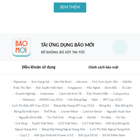
XEM THÊM
TẢI ỨNG DỤNG BÁO MỚI
ĐỂ KHÔNG BỎ SÓT TIN TỨC
Điều khoản sử dụng
Chính sách bảo mật
Myanmar
Kim Sang-Sik
Sân Mỹ Đình
Ukraine
Chủ Tịch Quốc Hội
ASEAN
Triệu Thị Tâm
Đội Tuyển Việt Nam
Singapore
Mũi Nghê
Đình Bắc
Tô Lâm
Doanh Nghiệp
Indonesia
Cảnh Sát Kinh Tế
Trần Thanh Mẫn
Campuchia
Malaysia
ASEAN Cup 2026
Liên Bang Nga
Năm
AFF Cup 2026
Lịch Thi Đấu AFF Cup 2026
Bảng Xếp Hạng AFF Cup 2026
Bóng Đá
Báo Bóng Đá
Bóng Đá Việt Nam
Thể Thao
Lionel Messi
Lamine Yamal
Nguyễn Xuân Son
Nguyễn Đình Bắc
Tin Thế Giới
Pháp Luật
Xã Hội
Tin Bão
Tin Tức
Giá Vàng
Tuyển Việt Nam
U23 Việt Nam
U17 Việt Nam
Kết Quả Bóng Đá
Ngoại Hạng Anh
Bảng Xếp Hạng Ngoại Hạng Anh
Lịch Thi Đấu Ngoại Hạng Anh
Cúp C1
Kết Quả Vietlott Power 6/55
Kết Quả Xổ Số
Xổ Số Miền Nam