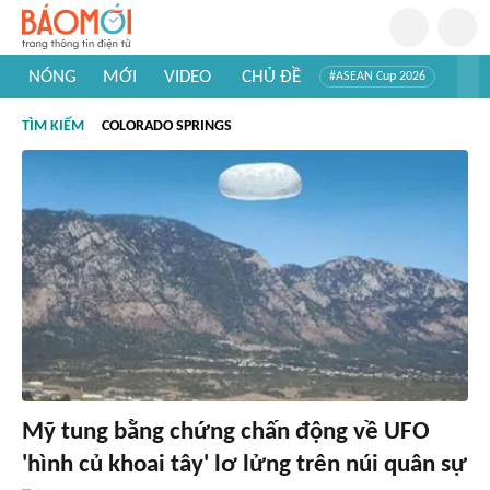
NÓNG
MỚI
VIDEO
CHỦ ĐỀ
#ASEAN Cup 2026
#Trí tuệ nhân tạo
#Mỹ - Iran
#Khám phá Việt Nam
TÌM KIẾM
COLORADO SPRINGS
#Khám phá thế giới
Mỹ tung bằng chứng chấn động về UFO
'hình củ khoai tây' lơ lửng trên núi quân sự