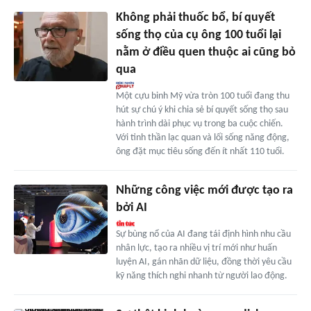
Không phải thuốc bổ, bí quyết
sống thọ của cụ ông 100 tuổi lại
nằm ở điều quen thuộc ai cũng bỏ
qua
Một cựu binh Mỹ vừa tròn 100 tuổi đang thu
hút sự chú ý khi chia sẻ bí quyết sống thọ sau
hành trình dài phục vụ trong ba cuộc chiến.
Với tinh thần lạc quan và lối sống năng động,
ông đặt mục tiêu sống đến ít nhất 110 tuổi.
Những công việc mới được tạo ra
bởi AI
Sự bùng nổ của AI đang tái định hình nhu cầu
nhân lực, tạo ra nhiều vị trí mới như huấn
luyện AI, gán nhãn dữ liệu, đồng thời yêu cầu
kỹ năng thích nghi nhanh từ người lao động.