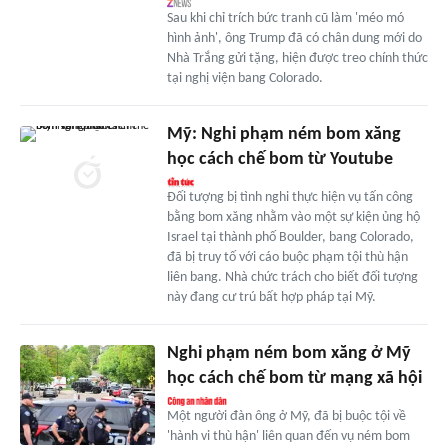
Sau khi chỉ trích bức tranh cũ làm 'méo mó
hình ảnh', ông Trump đã có chân dung mới do
Nhà Trắng gửi tặng, hiện được treo chính thức
tại nghị viện bang Colorado.
Mỹ: Nghi phạm ném bom xăng
học cách chế bom từ Youtube
Đối tượng bị tình nghi thực hiện vụ tấn công
bằng bom xăng nhằm vào một sự kiện ủng hộ
Israel tại thành phố Boulder, bang Colorado,
đã bị truy tố với cáo buộc phạm tội thù hận
liên bang. Nhà chức trách cho biết đối tượng
này đang cư trú bất hợp pháp tại Mỹ.
Nghi phạm ném bom xăng ở Mỹ
học cách chế bom từ mạng xã hội
Một người đàn ông ở Mỹ, đã bị buộc tội về
'hành vi thù hận' liên quan đến vụ ném bom