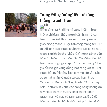
không loại trừ hành động cứng rắn.
Trung Đông 'nóng' lên từ căng
thẳng Israel - Iran
Rạng sáng 13-6, tiếng nổ vang khắp Tehran,
không chỉ đánh thức người dân Iran mà còn
báo hiệu sự kết thúc của một thời kỳ ngoại
giao mong manh. Cuộc tấn công mang tên 'Sư
tử trỗi dậy' của Israel nhắm vào các cơ sở hạt
nhân Iran khiến cho 'chảo lửa' Trung Đông bên
bờ vực chiến tranh toàn diện.Tác động kinh tế
toàn cầu cũng ngay lập tức hiện rõ. Sáng 13-6,
giá dầu và giá vàng đồng loạt tăng vọt sau khi
Israel bất ngờ không kích quy mô lớn vào các
cơ sở hạt nhân và quân sự của Iran, theo
Csmonitor. Dữ liệu từ Flightradar24 cho thấy
nhiều chuyến bay của các hãng hàng không đã
hủy hoặc chuyển hướng khỏi không phận
Israel, Iran và Iraq từ rạng sáng 13/6 để đảm
bảo an toàn cho hành khách và phi hành đoàn.