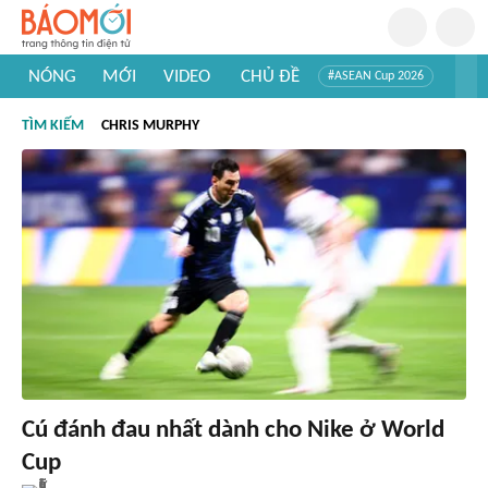
NÓNG
MỚI
VIDEO
CHỦ ĐỀ
#ASEAN Cup 2026
#Trí tuệ nhân tạo
#Mỹ - Iran
#Khám phá Việt Nam
TÌM KIẾM
CHRIS MURPHY
#Khám phá thế giới
Cú đánh đau nhất dành cho Nike ở World
Cup