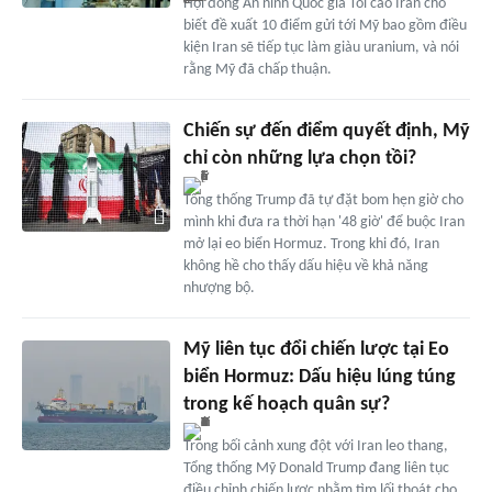
Hội đồng An ninh Quốc gia Tối cao Iran cho
biết đề xuất 10 điểm gửi tới Mỹ bao gồm điều
kiện Iran sẽ tiếp tục làm giàu uranium, và nói
rằng Mỹ đã chấp thuận.
Chiến sự đến điểm quyết định, Mỹ
chỉ còn những lựa chọn tồi?
Tổng thống Trump đã tự đặt bom hẹn giờ cho
mình khi đưa ra thời hạn '48 giờ' để buộc Iran
mở lại eo biển Hormuz. Trong khi đó, Iran
không hề cho thấy dấu hiệu về khả năng
nhượng bộ.
Mỹ liên tục đổi chiến lược tại Eo
biển Hormuz: Dấu hiệu lúng túng
trong kế hoạch quân sự?
Trong bối cảnh xung đột với Iran leo thang,
Tổng thống Mỹ Donald Trump đang liên tục
điều chỉnh chiến lược nhằm tìm lối thoát cho