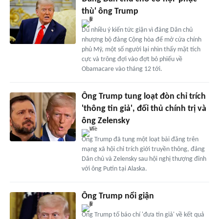
thù' ông Trump
Dù nhiều ý kiến tức giận vì đảng Dân chủ
nhượng bộ đảng Cộng hòa để mở cửa chính
phủ Mỹ, một số người lại nhìn thấy mặt tích
cực và trông đợi vào đợt bỏ phiếu về
Obamacare vào tháng 12 tới.
Ông Trump tung loạt đòn chỉ trích
'thông tin giả', đối thủ chính trị và
ông Zelensky
Ông Trump đã tung một loạt bài đăng trên
mạng xã hội chỉ trích giới truyền thông, đảng
Dân chủ và Zelensky sau hội nghị thượng đỉnh
với ông Putin tại Alaska.
Ông Trump nổi giận
Ông Trump tố báo chí 'đưa tin giả' về kết quả