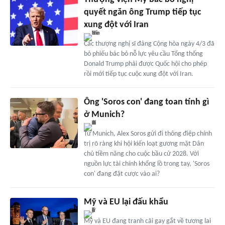
quyết ngăn ông Trump tiếp tục
xung đột với Iran
Các thượng nghị sĩ đảng Cộng hòa ngày 4/3 đã
bỏ phiếu bác bỏ nỗ lực yêu cầu Tổng thống
Donald Trump phải được Quốc hội cho phép
rồi mới tiếp tục cuộc xung đột với Iran.
Ông 'Soros con' đang toan tính gì
ở Munich?
Từ Munich, Alex Soros gửi đi thông điệp chính
trị rõ ràng khi hội kiến loạt gương mặt Dân
chủ tiềm năng cho cuộc bầu cử 2028. Với
nguồn lực tài chính khổng lồ trong tay, 'Soros
con' đang đặt cược vào ai?
Mỹ và EU lại đấu khẩu
Mỹ và EU đang tranh cãi gay gắt về tương lai