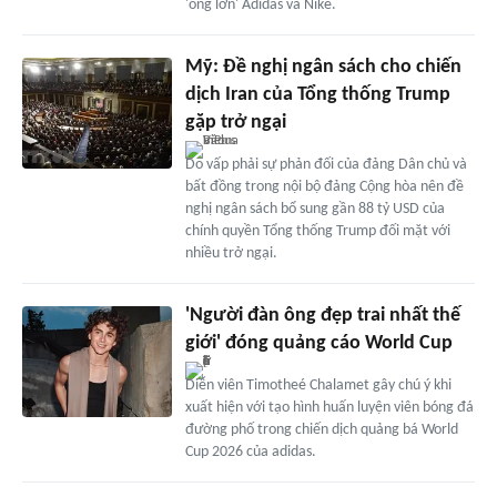
'ông lớn' Adidas và Nike.
Mỹ: Đề nghị ngân sách cho chiến
dịch Iran của Tổng thống Trump
gặp trở ngại
Do vấp phải sự phản đối của đảng Dân chủ và
bất đồng trong nội bộ đảng Cộng hòa nên đề
nghị ngân sách bổ sung gần 88 tỷ USD của
chính quyền Tổng thống Trump đối mặt với
nhiều trở ngại.
'Người đàn ông đẹp trai nhất thế
giới' đóng quảng cáo World Cup
Diễn viên Timotheé Chalamet gây chú ý khi
xuất hiện với tạo hình huấn luyện viên bóng đá
đường phố trong chiến dịch quảng bá World
Cup 2026 của adidas.