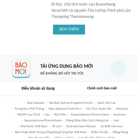
Bí thư, Chủ tịch nước Lào Bounnhang
Vorachith và nguyên Thủ tướng Chính phủ Lào
Thongsing Thammavong.
XEM THÊM
TẢI ỨNG DỤNG BÁO MỚI
ĐỂ KHÔNG BỎ SÓT TIN TỨC
Điều khoản sử dụng
Chính sách bảo mật
New Zealand
Sân Bay Sydney Kingsford Smith
Quốc Hội Lào
Trung Học Phổ Thông
New Zealand Cindy Kiro
Chủ Tịch Quốc Hội
Malaysia
ASEAN Cup 2026
Lào
Rửa Tiền
Xaysomphone Phomvihane
Australia
Saysomphone Phomvihane
Đảng Nhân Dân Cách Mạng Lào
Iran
Nhà Nước Việt Nam
Tô Lâm
Australia Sam Mostyn
Eo Biển Hormuz
Ban Chấp Hành Trung Ương Đảng Cộng Sản Việt Nam
Điểm Chuẩn
Nắng Nóng
Trần Thanh Mẫn
AFF Cup 2026
Lịch Thi Đấu AFF Cup 2026