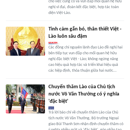
cho việc củng cố và vun đắp mối quan hệ hữu
nghị vĩ đại, đoàn kết đặc biệt, hợp tác toàn
diện Việt-Lào.
Tình cảm gắn bó, thân thiết Việt -
Lào luôn sâu đậm
Các đồng chí nguyên lãnh đạo Lào đề nghị hai
bên tiếp tục vun đắp cho mối quan hệ hữu
nghị đặc biệt Việt - Lào; không ngừng nâng
cao hiệu quả hợp tác và triển khai hiệu quả
các hiệp định, thỏa thuận giữa hai nước...
Chuyến thăm Lào của Chủ tịch
nước Võ Văn Thưởng có ý nghĩa
'đặc biệt'
Trả lời báo chí về chuyến thăm Lào của Chủ
tịch nước Võ Văn Thưởng, Bộ trưởng Ngoại
giao Bùi Thanh Sơn nhận định chuyến thăm có
ý nghĩa nhiều mặt và 'đặc biệt', góp phần tạo