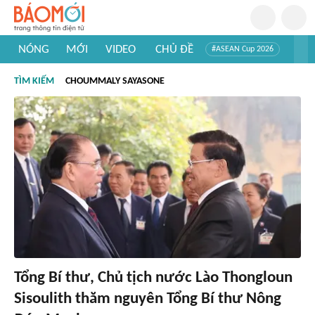
NÓNG
MỚI
VIDEO
CHỦ ĐỀ
#ASEAN Cup 2026
#Trí tuệ nhân tạo
#Mỹ - Iran
#Khám phá Việt Nam
TÌM KIẾM
CHOUMMALY SAYASONE
#Khám phá thế giới
Tổng Bí thư, Chủ tịch nước Lào Thongloun
Sisoulith thăm nguyên Tổng Bí thư Nông