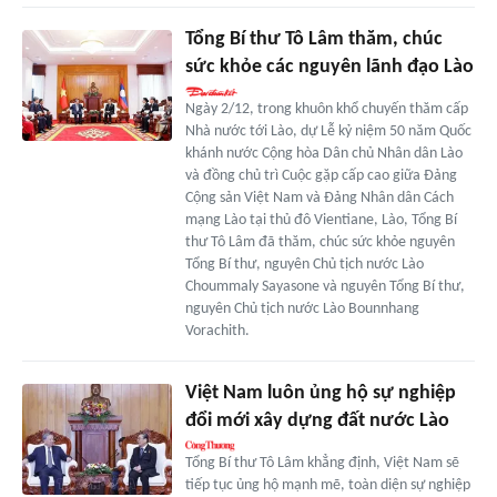
Tổng Bí thư Tô Lâm thăm, chúc
sức khỏe các nguyên lãnh đạo Lào
Ngày 2/12, trong khuôn khổ chuyến thăm cấp
Nhà nước tới Lào, dự Lễ kỷ niệm 50 năm Quốc
khánh nước Cộng hòa Dân chủ Nhân dân Lào
và đồng chủ trì Cuộc gặp cấp cao giữa Đảng
Cộng sản Việt Nam và Đảng Nhân dân Cách
mạng Lào tại thủ đô Vientiane, Lào, Tổng Bí
thư Tô Lâm đã thăm, chúc sức khỏe nguyên
Tổng Bí thư, nguyên Chủ tịch nước Lào
Choummaly Sayasone và nguyên Tổng Bí thư,
nguyên Chủ tịch nước Lào Bounnhang
Vorachith.
Việt Nam luôn ủng hộ sự nghiệp
đổi mới xây dựng đất nước Lào
Tổng Bí thư Tô Lâm khẳng định, Việt Nam sẽ
tiếp tục ủng hộ mạnh mẽ, toàn diện sự nghiệp