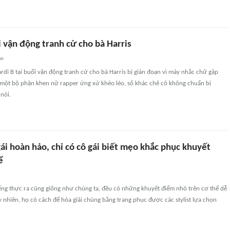
i vận động tranh cử cho bà Harris
an
ardi B tại buổi vận động tranh cử cho bà Harris bị gián đoạn vì máy nhắc chữ gặp
i một bộ phận khen nữ rapper ứng xử khéo léo, số khác chê cô không chuẩn bị
nói.
ái hoàn hảo, chỉ có cô gái biết mẹo khắc phục khuyết
ể
ếng thực ra cũng giống như chúng ta, đều có những khuyết điểm nhỏ trên cơ thể dễ
Tuy nhiên, họ có cách để hóa giải chúng bằng trang phục được các stylist lựa chọn