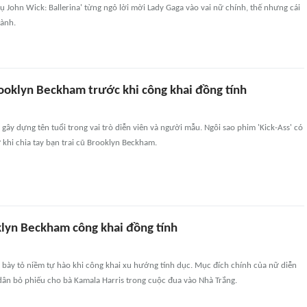
ụ John Wick: Ballerina' từng ngỏ lời mời Lady Gaga vào vai nữ chính, thế nhưng cái
ành.
rooklyn Beckham trước khi công khai đồng tính
gây dựng tên tuổi trong vai trò diễn viên và người mẫu. Ngôi sao phim 'Kick-Ass' có
ừ khi chia tay bạn trai cũ Brooklyn Beckham.
klyn Beckham công khai đồng tính
 bày tỏ niềm tự hào khi công khai xu hướng tính dục. Mục đích chính của nữ diễn
dân bỏ phiếu cho bà Kamala Harris trong cuộc đua vào Nhà Trắng.