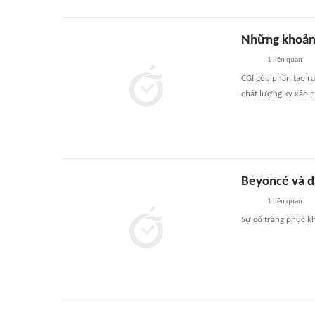
Những khoảnh
1
liên quan
CGI góp phần tạo r
chất lượng kỹ xảo 
Beyoncé và d
1
liên quan
Sự cố trang phục k