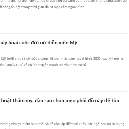
í đình đám, nữ diễn viên Chloë Grace Moretz từng có thời điểm không chịu được áp
ải sống ẩn dật trong thời gian dài vì mặc cảm ngoại hình.
hủy hoại cuộc đời nữ diễn viên Mỹ
 (25 tuổi) chia sẻ cô mắc chứng rối loạn mặc cảm ngoại hình (BDD) sau khi meme
iếp 'Family Guy' về cô lan truyền mạnh mẽ vào năm 2016.
 thuật thẩm mỹ, dàn sao chọn mẹo phối đồ này để tôn
những nhược điểm hình thể. Và để che lấp điểm yếu này, các ngôi sao đã sử dụng