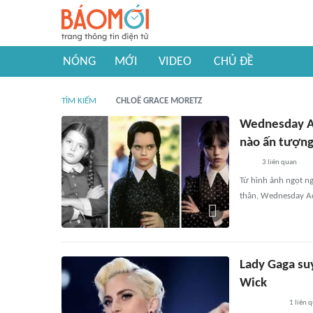
NÓNG
MỚI
VIDEO
CHỦ ĐỀ
TÌM KIẾM
CHLOË GRACE MORETZ
Wednesday Ad
nào ấn tượng
3
liên quan
Từ hình ảnh ngọt ng
thân, Wednesday Ad
Lady Gaga suý
Wick
1
liên 