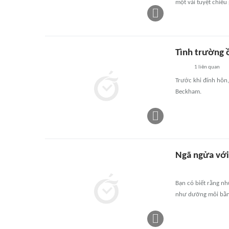
một vài tuyệt chiêu
Tình trường 
1
liên quan
Trước khi đính hôn,
Beckham.
Ngã ngửa với
Bạn có biết rằng nh
như dưỡng môi bằn