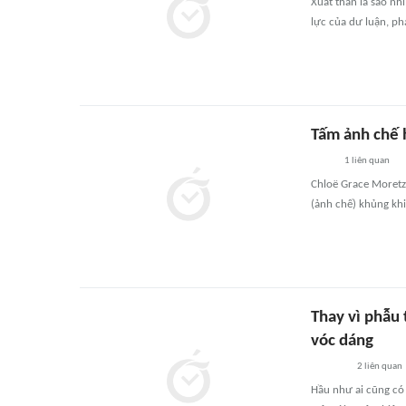
Xuất thân là sao nh
lực của dư luận, ph
Tấm ảnh chế 
1
liên quan
Chloë Grace Moretz
(ảnh chế) khủng kh
Thay vì phẫu
vóc dáng
2
liên quan
Hầu như ai cũng có 