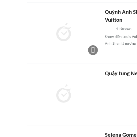
Quỳnh Anh Sh
Vuitton
4
liên quan
Show diễn Louis Vu
Anh Shyn là gương 
Quậy tung Ne
Selena Gomez