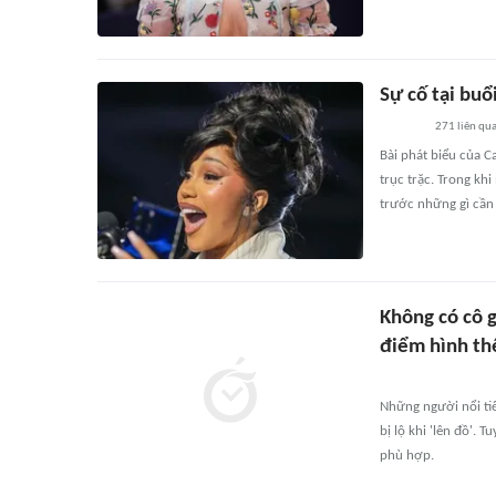
Sự cố tại buổ
271
liên qu
Bài phát biểu của C
trục trặc. Trong kh
trước những gì cần 
Không có cô g
điểm hình th
Những người nổi ti
bị lộ khi 'lên đồ'. 
phù hợp.