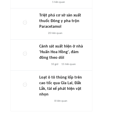
1
liên quan
Triệt phá cơ sở sản xuất
thuốc Đông y pha trộn
Paracetamol
20
liên quan
Cảnh sát xuất hiện ở nhà
'Huấn Hoa Hồng', đám
đông theo dõi
10 giờ
15
liên quan
Loạt ô tô thủng lốp trên
cao tốc qua Gia Lai, Đắk
Lắk, tài xế phát hiện vật
nhọn
8
liên quan