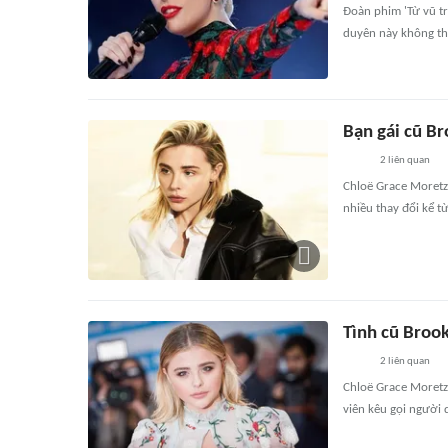
Đoàn phim 'Từ vũ tr
duyên này không th
Bạn gái cũ B
2
liên quan
Chloë Grace Moretz 
nhiều thay đổi kể t
Tình cũ Broo
2
liên quan
Chloë Grace Moretz
viên kêu gọi người 