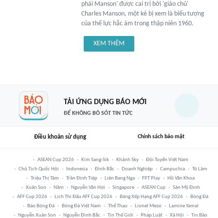
phái Manson' được cai trị bởi 'giáo chủ'
Charles Manson, một kẻ bị xem là biểu tượng
của thế lực hắc ám trong thập niên 1960.
XEM THÊM
TẢI ỨNG DỤNG BÁO MỚI
ĐỂ KHÔNG BỎ SÓT TIN TỨC
Điều khoản sử dụng
Chính sách bảo mật
ASEAN Cup 2026
Kim Sang-Sik
Khánh Sky
Đội Tuyển Việt Nam
Chủ Tịch Quốc Hội
Indonesia
Đình Bắc
Doanh Nghiệp
Campuchia
Tô Lâm
Triệu Thị Tâm
Trần Đình Tiệp
Liên Bang Nga
FPT Play
Hồ Văn Khoa
Xuân Son
Năm
Nguyễn Văn Hợi
Singapore
ASEAN Cup
Sân Mỹ Đình
AFF Cup 2026
Lịch Thi Đấu AFF Cup 2026
Bảng Xếp Hạng AFF Cup 2026
Bóng Đá
Báo Bóng Đá
Bóng Đá Việt Nam
Thể Thao
Lionel Messi
Lamine Yamal
Nguyễn Xuân Son
Nguyễn Đình Bắc
Tin Thế Giới
Pháp Luật
Xã Hội
Tin Bão