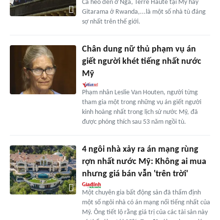
Cá heo đen ở Nga, Terre Haute tại Mỹ hay
Gitarama ở Rwanda,...là một số nhà tù đáng
sợ nhất trên thế giới.
Chân dung nữ thủ phạm vụ án
giết người khét tiếng nhất nước
Mỹ
Phạm nhân Leslie Van Houten, người từng
tham gia một trong những vụ án giết người
kinh hoàng nhất trong lịch sử nước Mỹ, đã
được phóng thích sau 53 năm ngồi tù.
4 ngôi nhà xảy ra án mạng rùng
rợn nhất nước Mỹ: Không ai mua
nhưng giá bán vẫn 'trên trời'
Một chuyên gia bất động sản đã thẩm định
một số ngôi nhà có án mạng nổi tiếng nhất của
Mỹ. Ông tiết lộ rằng giá trị của các tài sản này