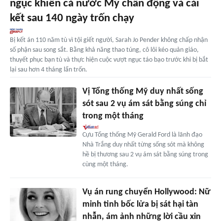
ngục khiến cả nước Mỹ chấn động và cái
kết sau 140 ngày trốn chạy
Bị kết án 110 năm tù vì tội giết người, Sarah Jo Pender không chấp nhận
số phận sau song sắt. Bằng khả năng thao túng, cô lôi kéo quản giáo,
thuyết phục bạn tù và thực hiện cuộc vượt ngục táo bạo trước khi bị bắt
lại sau hơn 4 tháng lẩn trốn.
Vị Tổng thống Mỹ duy nhất sống
sót sau 2 vụ ám sát bằng súng chỉ
trong một tháng
Cựu Tổng thống Mỹ Gerald Ford là lãnh đạo
Nhà Trắng duy nhất từng sống sót mà không
hề bị thương sau 2 vụ ám sát bằng súng trong
cùng một tháng.
Vụ án rung chuyển Hollywood: Nữ
minh tinh bốc lửa bị sát hại tàn
nhẫn, ám ảnh những lời cầu xin