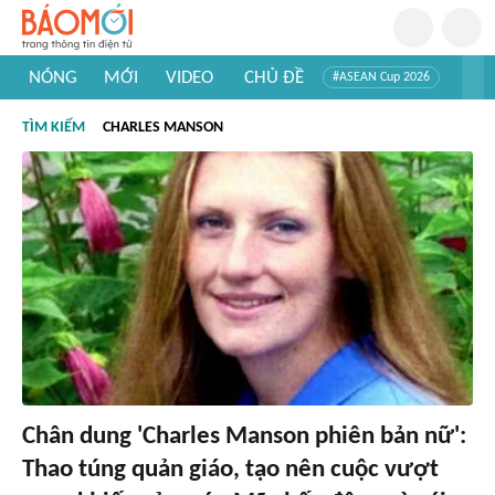
NÓNG
MỚI
VIDEO
CHỦ ĐỀ
#ASEAN Cup 2026
#Trí tuệ nhân tạo
#Mỹ - Iran
#Khám phá Việt Nam
TÌM KIẾM
CHARLES MANSON
#Khám phá thế giới
Chân dung 'Charles Manson phiên bản nữ':
Thao túng quản giáo, tạo nên cuộc vượt