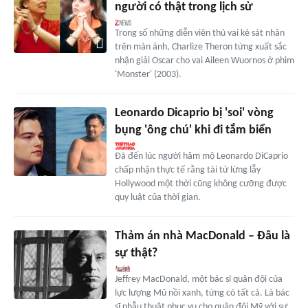
người có thật trong lịch sử
Trong số những diễn viên thủ vai kẻ sát nhân
trên màn ảnh, Charlize Theron từng xuất sắc
nhận giải Oscar cho vai Aileen Wuornos ở phim
'Monster' (2003).
Leonardo Dicaprio bị 'soi' vòng
bụng 'ông chú' khi đi tắm biển
Đã đến lúc người hâm mộ Leonardo DiCaprio
chấp nhận thực tế rằng tài tử lừng lẫy
Hollywood một thời cũng không cưỡng được
quy luật của thời gian.
Thảm án nhà MacDonald – Đâu là
sự thật?
Jeffrey MacDonald, một bác sĩ quân đội của
lực lượng Mũ nồi xanh, từng có tất cả. Là bác
sĩ phẫu thuật phục vụ cho quân đội Mỹ với sự