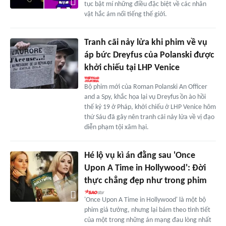
tục bật mí những điều đặc biệt về các nhân
vật hắc ám nổi tiếng thế giới.
Tranh cãi nảy lửa khi phim về vụ
áp bức Dreyfus của Polanski được
khởi chiếu tại LHP Venice
Bộ phim mới của Roman Polanski An Officer
and a Spy, khắc họa lại vụ Dreyfus ồn ào hồi
thế kỷ 19 ở Pháp, khởi chiếu ở LHP Venice hôm
thứ Sáu đã gây nên tranh cãi nảy lửa về vị đạo
diễn phạm tội xâm hại.
Hé lộ vụ kì án đằng sau 'Once
Upon A Time in Hollywood': Đời
thực chẳng đẹp như trong phim
'Once Upon A Time in Hollywood' là một bộ
phim giả tưởng, nhưng lại bám theo tình tiết
của một trong những án mạng đau lòng nhất