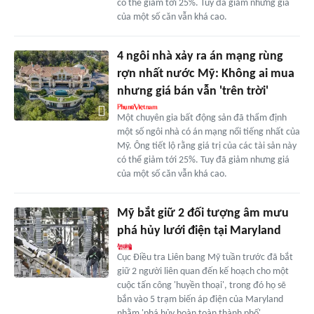
có thể giảm tới 25%. Tuy đã giảm nhưng giá
của một số căn vẫn khá cao.
4 ngôi nhà xảy ra án mạng rùng
rợn nhất nước Mỹ: Không ai mua
nhưng giá bán vẫn 'trên trời'
Một chuyên gia bất động sản đã thẩm định
một số ngôi nhà có án mạng nổi tiếng nhất của
Mỹ. Ông tiết lộ rằng giá trị của các tài sản này
có thể giảm tới 25%. Tuy đã giảm nhưng giá
của một số căn vẫn khá cao.
Mỹ bắt giữ 2 đối tượng âm mưu
phá hủy lưới điện tại Maryland
Cục Điều tra Liên bang Mỹ tuần trước đã bắt
giữ 2 người liên quan đến kế hoạch cho một
cuộc tấn công 'huyền thoại', trong đó họ sẽ
bắn vào 5 trạm biến áp điện của Maryland
nhằm 'phá hủy hoàn toàn thành phố'.