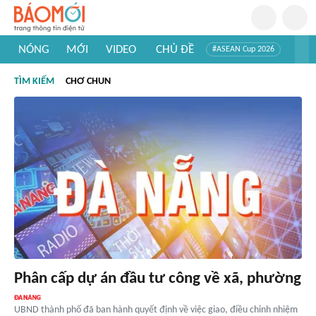
NÓNG
MỚI
VIDEO
CHỦ ĐỀ
#ASEAN Cup 2026
#Trí tuệ nhân tạo
#Mỹ - Iran
#Khám phá Việt Nam
TÌM KIẾM
CHƠ CHUN
#Khám phá thế giới
Phân cấp dự án đầu tư công về xã, phường
UBND thành phố đã ban hành quyết định về việc giao, điều chỉnh nhiệm