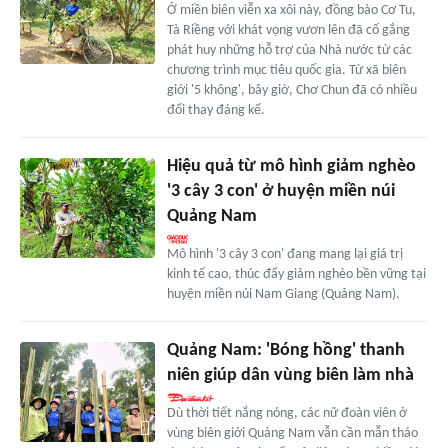
Ở miền biên viễn xa xôi này, đồng bào Cơ Tu,
Tà Riềng với khát vọng vươn lên đã cố gắng
phát huy những hỗ trợ của Nhà nước từ các
chương trình mục tiêu quốc gia. Từ xã biên
giới '5 không', bây giờ, Chơ Chun đã có nhiều
đổi thay đáng kể.
Hiệu quả từ mô hình giảm nghèo
'3 cây 3 con' ở huyện miền núi
Quảng Nam
Mô hình '3 cây 3 con' đang mang lại giá trị
kinh tế cao, thúc đẩy giảm nghèo bền vững tại
huyện miền núi Nam Giang (Quảng Nam).
Quảng Nam: 'Bóng hồng' thanh
niên giúp dân vùng biên làm nhà
Dù thời tiết nắng nóng, các nữ đoàn viên ở
vùng biên giới Quảng Nam vẫn cần mẫn tháo