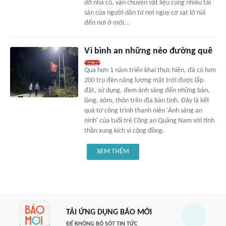
dỡ nhà cũ, vận chuyển vật liệu cùng nhiều tài
sản của người dân từ nơi nguy cơ sạt lở núi
đến nơi ở mới...
Vì bình an những nẻo đường quê
Qua hơn 1 năm triển khai thực hiện, đã có hơn
200 trụ đèn năng lượng mặt trời được lắp
đặt, sử dụng, đem ánh sáng đến những bản,
làng, xóm, thôn trên địa bàn tỉnh. Đây là kết
quả từ công trình thanh niên 'Ánh sáng an
ninh' của tuổi trẻ Công an Quảng Nam với tinh
thần xung kích vì cộng đồng.
XEM THÊM
TẢI ỨNG DỤNG BÁO MỚI
ĐỂ KHÔNG BỎ SÓT TIN TỨC