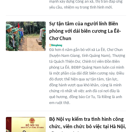
mạnh xây dựng Công an xã, thị trấn đáp ứng
yêu cầu, nhiệm vụ trong tình hình mới.
Sự tận tâm của người lính Biên
phòng với dải biên cương La Êê-
Chơ Chun
Đã hơn 6 năm gắn bó với xã La Êê, Chơ Chun
(huyện Nam Giang, tỉnh Quảng Nam), Thượng
tá Quách Thiện Dư, Chính trị viên Đồn Biên
phòng La Êê, BĐBP Quảng Nam luôn coi mình
là một phần của dải đất biên cương này. Điều
đó được thể hiện qua sự tận tâm, tận lực,
đồng hành vượt qua khó khăn, cũng là minh
chứng rõ nhất về việc anh đã coi nơi đây là
quê hương, đồng bào Cơ Tu, Tà Riềng là anh
em ruột thịt.
Bộ Nội vụ kiểm tra tình hình công
chức, viên chức bỏ việc tại Hà Nội,