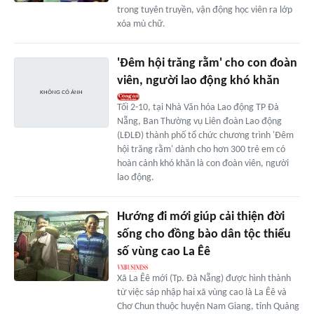
trong tuyên truyền, vận động học viên ra lớp
xóa mù chữ.
'Đêm hội trăng rằm' cho con đoàn
viên, người lao động khó khăn
Tối 2-10, tại Nhà Văn hóa Lao động TP Đà
Nẵng, Ban Thường vụ Liên đoàn Lao động
(LĐLĐ) thành phố tổ chức chương trình 'Đêm
hội trăng rằm' dành cho hơn 300 trẻ em có
hoàn cảnh khó khăn là con đoàn viên, người
lao động.
Hướng đi mới giúp cải thiện đời
sống cho đồng bào dân tộc thiểu
số vùng cao La Êê
Xã La Êê mới (Tp. Đà Nẵng) được hình thành
từ việc sáp nhập hai xã vùng cao là La Êê và
Chơ Chun thuộc huyện Nam Giang, tỉnh Quảng