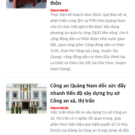
thôn
Thực hiện kế hoạch năm 2024, Quỹ Bảo vệ và
phát triển rừng (BV và PTR) tỉnh Quảng Nam
vừa tổ chức Hội nghị triển khai 'Xây dựng
phương án quản lý rừng (QLR) bền vững' cho 4
cộng đồng dân cư thôn được Nhà nước giao
đất, giao rừng gồm: Cộng đồng dân cư thôn
Ta'Ri, thôn Pơr'Ning (xã Lăng, huyện Tây
Giang); cộng đồng dân cư thôn Đắc Pênh (xã
La Dêê) và thôn Côn Zốt (xã Chơ Chun, huyện
Nam Giang).
Công an Quảng Nam dốc sức đẩy
nhanh tiến độ xây dựng trụ sở
Công an xã, thị trấn
Việc triển khai đề án xây dựng trụ sở Công an
xã, thị trấn có ý nghĩa rất quan trọng, góp
phần thực hiện hiệu quả Nghị quyết số 12-NQ/
ĐUCA của Đảng ủy Công an Trung ương về đẩy