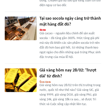
đồng. Chuyên gia dự báo giá vàng tuần tới đối
diện nguy cơ lao dốc
Tại sao socola ngày càng trở thành
mặt hàng đắt đỏ?
Giá cacao – nguyên liệu chính để sản xuất
socola – đã tăng gần 300%. Mức tăng giá phi
mã này đã khiến các sản phẩm socola trở nên
đắt đỏ hơn bao giờ hết, từ những thanh kẹo
ngọt ngào cho đến những quả trứng Phục sinh
đặc trưng của mùa lễ hội.
Giá vàng hôm nay 28/02: 'Trượt
dài' từ đỉnh?
Giá vàng hôm nay 28/02 trên thị trường trong
nước, quốc tế như thế nào? Giá vàng SJC, giá
vàng 9999, giá vàng DOJI, giá vàng PNJ, giá
vàng 24k, giá vàng 18k ra sao… sẽ được Tri
thức và Cuộc sống cập nhật liên tục.