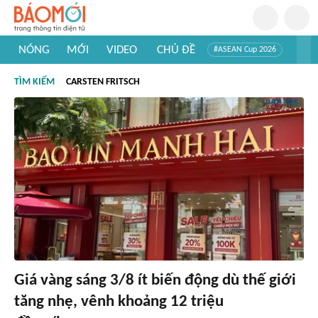
NÓNG
MỚI
VIDEO
CHỦ ĐỀ
#ASEAN Cup 2026
#Trí tuệ nhân tạo
#Mỹ - Iran
#Khám phá Việt Nam
TÌM KIẾM
CARSTEN FRITSCH
#Khám phá thế giới
Giá vàng sáng 3/8 ít biến động dù thế giới
tăng nhẹ, vênh khoảng 12 triệu