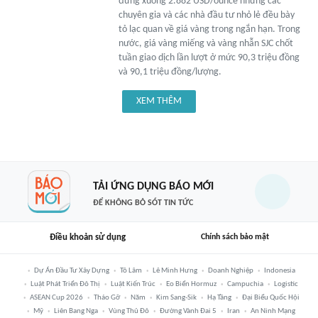
đứng xuống 2.882 USD/ounce nhưng các
chuyên gia và các nhà đầu tư nhỏ lẻ đều bày
tỏ lạc quan về giá vàng trong ngắn hạn. Trong
nước, giá vàng miếng và vàng nhẫn SJC chốt
tuần giao dịch lần lượt ở mức 90,3 triệu đồng
và 90,1 triệu đồng/lượng.
XEM THÊM
TẢI ỨNG DỤNG BÁO MỚI
ĐỂ KHÔNG BỎ SÓT TIN TỨC
Điều khoản sử dụng
Chính sách bảo mật
Dự Án Đầu Tư Xây Dựng
Tô Lâm
Lê Minh Hưng
Doanh Nghiệp
Indonesia
Luật Phát Triển Đô Thị
Luật Kiến Trúc
Eo Biển Hormuz
Campuchia
Logistic
ASEAN Cup 2026
Tháo Gỡ
Năm
Kim Sang-Sik
Hạ Tầng
Đại Biểu Quốc Hội
Mỹ
Liên Bang Nga
Vùng Thủ Đô
Đường Vành Đai 5
Iran
An Ninh Mạng