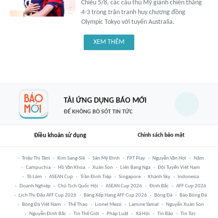
Chiều 5/8, các cầu thủ Mỹ giành chiến thắng
4-3 trong trận tranh huy chương đồng
Olympic Tokyo với tuyển Australia.
XEM THÊM
TẢI ỨNG DỤNG BÁO MỚI
ĐỂ KHÔNG BỎ SÓT TIN TỨC
Điều khoản sử dụng
Chính sách bảo mật
Triệu Thị Tâm
Kim Sang-Sik
Sân Mỹ Đình
FPT Play
Nguyễn Văn Hợi
Năm
Campuchia
Hồ Văn Khoa
Xuân Son
Liên Bang Nga
Đội Tuyển Việt Nam
Tô Lâm
ASEAN Cup
Trần Đình Tiệp
Singapore
Khánh Sky
Indonesia
Doanh Nghiệp
Chủ Tịch Quốc Hội
ASEAN Cup 2026
Đình Bắc
AFF Cup 2026
Lịch Thi Đấu AFF Cup 2026
Bảng Xếp Hạng AFF Cup 2026
Bóng Đá
Báo Bóng Đá
Bóng Đá Việt Nam
Thể Thao
Lionel Messi
Lamine Yamal
Nguyễn Xuân Son
Nguyễn Đình Bắc
Tin Thế Giới
Pháp Luật
Xã Hội
Tin Bão
Tin Tức