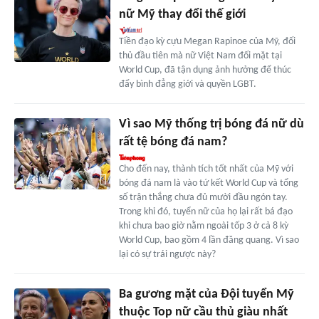
nữ Mỹ thay đổi thế giới
Tiền đạo kỳ cựu Megan Rapinoe của Mỹ, đối
thủ đầu tiên mà nữ Việt Nam đối mặt tại
World Cup, đã tận dụng ảnh hưởng để thúc
đẩy bình đẳng giới và quyền LGBT.
Vì sao Mỹ thống trị bóng đá nữ dù
rất tệ bóng đá nam?
Cho đến nay, thành tích tốt nhất của Mỹ với
bóng đá nam là vào tứ kết World Cup và tổng
số trận thắng chưa đủ mười đầu ngón tay.
Trong khi đó, tuyển nữ của họ lại rất bá đạo
khi chưa bao giờ nằm ngoài tốp 3 ở cả 8 kỳ
World Cup, bao gồm 4 lần đăng quang. Vì sao
lại có sự trái ngược này?
Ba gương mặt của Đội tuyển Mỹ
thuộc Top nữ cầu thủ giàu nhất