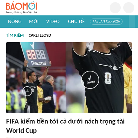
NÓNG
MỚI
VIDEO
CHỦ ĐỀ
#ASEAN Cup 2026
#Trí tuệ nhân tạo
#Mỹ - Iran
#Khám phá Việt Nam
TÌM KIẾM
CARLI LLOYD
#Khám phá thế giới
FIFA kiếm tiền tới cả dưới nách trọng tài
World Cup