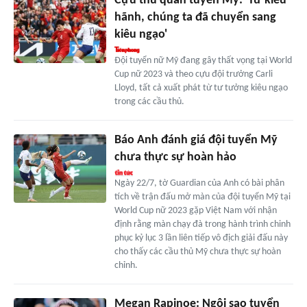
Cựu thủ quân tuyển Mỹ: 'Từ kiêu
hãnh, chúng ta đã chuyển sang
kiêu ngạo'
Đội tuyển nữ Mỹ đang gây thất vọng tại World
Cup nữ 2023 và theo cựu đội trưởng Carli
Lloyd, tất cả xuất phát từ tư tưởng kiêu ngạo
trong các cầu thủ.
Báo Anh đánh giá đội tuyển Mỹ
chưa thực sự hoàn hảo
Ngày 22/7, tờ Guardian của Anh có bài phân
tích về trận đấu mở màn của đội tuyển Mỹ tại
World Cup nữ 2023 gặp Việt Nam với nhận
định rằng màn chạy đà trong hành trình chinh
phục kỷ lục 3 lần liên tiếp vô địch giải đấu này
cho thấy các cầu thủ Mỹ chưa thực sự hoàn
chỉnh.
Megan Rapinoe: Ngôi sao tuyển