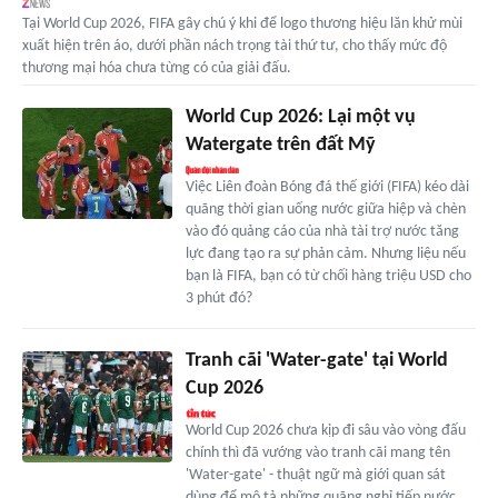
Tại World Cup 2026, FIFA gây chú ý khi để logo thương hiệu lăn khử mùi
xuất hiện trên áo, dưới phần nách trọng tài thứ tư, cho thấy mức độ
thương mại hóa chưa từng có của giải đấu.
World Cup 2026: Lại một vụ
Watergate trên đất Mỹ
Việc Liên đoàn Bóng đá thế giới (FIFA) kéo dài
quãng thời gian uống nước giữa hiệp và chèn
vào đó quảng cáo của nhà tài trợ nước tăng
lực đang tạo ra sự phản cảm. Nhưng liệu nếu
bạn là FIFA, bạn có từ chối hàng triệu USD cho
3 phút đó?
Tranh cãi 'Water-gate' tại World
Cup 2026
World Cup 2026 chưa kịp đi sâu vào vòng đấu
chính thì đã vướng vào tranh cãi mang tên
'Water-gate' - thuật ngữ mà giới quan sát
dùng để mô tả những quãng nghỉ tiếp nước