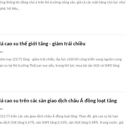
ững thông tin đáng chú ý trên thị trường nông sản; giá cả các mặt hàng chủ lực như
à phê, hồ tiêu…
á cao su thế giới tăng - giảm trái chiều
uan
 hôm nay (22/7) tăng - giảm trái chiều. Áp lực chốt lời cùng triển vọng nguồn cung
cao su tại thị trường Thái Lan suy yếu, trong khi lực mua tại sàn SGX và SHFE tăng
á cao su trên các sàn giao dịch châu Á đồng loạt tăng
uan
(21/7) trên các sàn giao dịch châu Á đồng loạt tăng. Theo đó, giá cao su kỳ hạn
ao dịch OSE tăng 0,47%, sàn SHFE tăng 0,33%, sàn SGX tăng 0,98%. Trong nước, giá