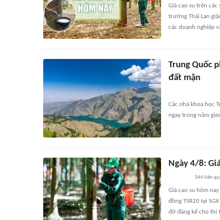
Giá cao su trên các
trường Thái Lan giả
các doanh nghiệp vẫ
Trung Quốc ph
đất mặn
Các nhà khoa học Tr
ngay trong năm gieo
Ngày 4/8: Giá
344
liên q
Giá cao su hôm nay 
đồng TSR20 tại SGX 
đỡ đáng kể cho thị 