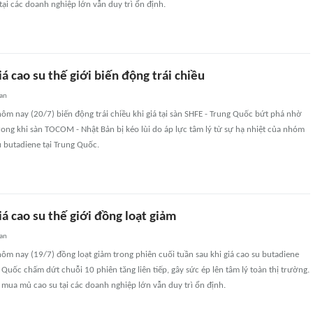
ại các doanh nghiệp lớn vẫn duy trì ổn định.
á cao su thế giới biến động trái chiều
uan
 hôm nay (20/7) biến động trái chiều khi giá tại sàn SHFE - Trung Quốc bứt phá nhờ
trong khi sàn TOCOM - Nhật Bản bị kéo lùi do áp lực tâm lý từ sự hạ nhiệt của nhóm
 butadiene tại Trung Quốc.
á cao su thế giới đồng loạt giảm
uan
 hôm nay (19/7) đồng loạt giảm trong phiên cuối tuần sau khi giá cao su butadiene
Quốc chấm dứt chuỗi 10 phiên tăng liên tiếp, gây sức ép lên tâm lý toàn thị trường.
 mua mủ cao su tại các doanh nghiệp lớn vẫn duy trì ổn định.