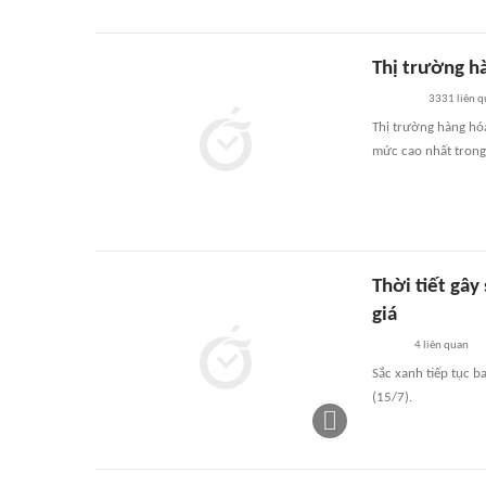
Thị trường h
3331
liên 
Thị trường hàng hóa
mức cao nhất trong
Thời tiết gây
giá
4
liên quan
Sắc xanh tiếp tục b
(15/7).