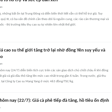
ếu tố hỗ trợ và sức ép đan xen
uan
, những bất ổn tại Trung Đông và diễn biến thời tiết vẫn có thể hỗ trợ giá. Tuy
 quý III, có ba vấn đề chính cần theo dõi là nguồn cung, các rào cản thương mại và
c - thị trường tiêu thụ cao su tự nhiên lớn nhất thế giới.
á cao su thế giới tăng trở lại nhờ đồng Yên suy yếu và
ao
uan
 hôm nay (24/7) diễn biến tích cực trên các sàn giao dịch chủ chốt châu Á khi đồng
ất giá và giá dầu thô tăng lên mức cao nhất trong gần 6 tuần. Trong nước, giá thu
 tại Công ty Cao su Mang Yang ở mức 463 đồng/TSC/kg.
hôm nay (22/7): Giá cà phê tiếp đà tăng, hồ tiêu ổn định
n