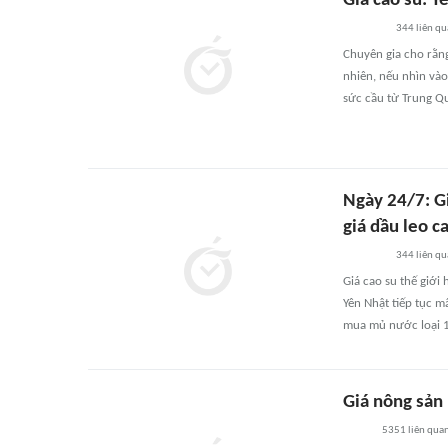
Giá cao su: Y
344
liên q
Chuyên gia cho rằng
nhiên, nếu nhìn vào
sức cầu từ Trung Quố
Ngày 24/7: Gi
giá dầu leo c
344
liên q
Giá cao su thế giới
Yên Nhật tiếp tục m
mua mủ nước loại 1
Giá nông sản 
5351
liên qua