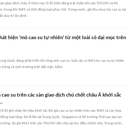
 sàn giao dịch châu Á hôm nay (5/8) biến động trái chiều khi sàn TOCOM và thị
m, trong khi SHFE và SGX đồng loạt phục hồi. Trong nước, giá thu mua mủ cao su tại
n duy trì ổn định.
át hiện 'mỏ cao su tự nhiên' từ một loài cỏ dại mọc trên
ung Quốc đang phát triển bồ công anh cao su, loài cây có thể cho cao su tự nhiên
 trồng và sinh trưởng trên đất mặn, kiềm.
 cao su trên các sàn giao dịch chủ chốt châu Á khởi sắc
uan
(4/8) ghi nhận tín hiệu khởi sắc khi giá cao su tự nhiên trên sàn SHFE và các hợp
đồng loạt tăng. Đà đi lên tại Trung Quốc, Singapore và thị trường Thái Lan tạo lực
trường, dù giá RSS3 trên sàn TOCOM vẫn chịu áp lực điều chỉnh nhẹ. Trong nước,