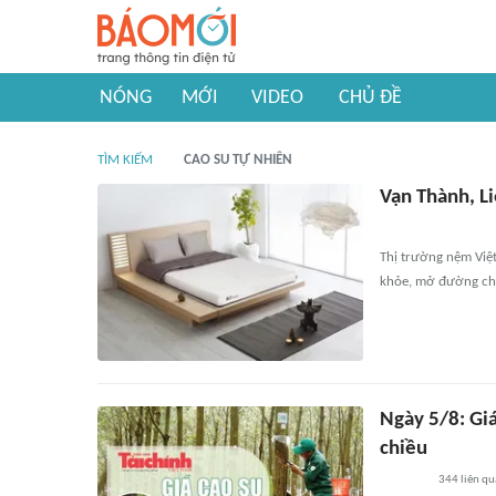
NÓNG
MỚI
VIDEO
CHỦ ĐỀ
TÌM KIẾM
CAO SU TỰ NHIÊN
Vạn Thành, L
Thị trường nệm Việ
khỏe, mở đường cho
Ngày 5/8: Giá
chiều
344
liên q