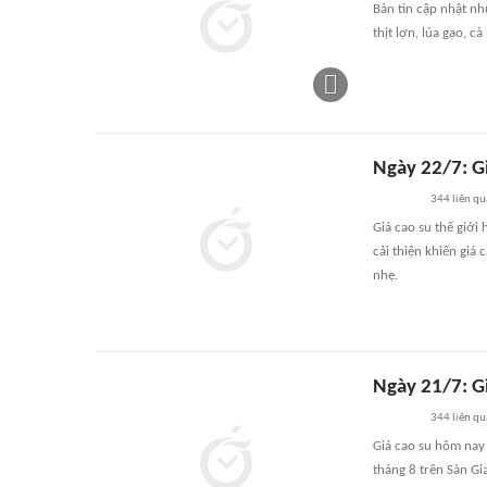
Bản tin cập nhật nh
thịt lợn, lúa gạo, c
Ngày 22/7: Gi
344
liên q
Giá cao su thế giới
cải thiện khiến giá 
nhẹ.
Ngày 21/7: Gi
344
liên q
Giá cao su hôm nay 
tháng 8 trên Sàn Gi