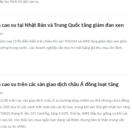
ếp tục bình ổn giá cao su.
 cao su tại Nhật Bản và Trung Quốc tăng giảm đan xen
uan
 hôm nay (3/8) diễn biến trái chiều khi sàn TOCOM và SHFE tăng giảm đan xen giữa
 trường trong nước, các doanh nghiệp vẫn duy trì mặt bằng giá thu mua ổn định.
 cao su trên các sàn giao dịch châu Á đồng loạt tăng
uan
 (2/8) trên các sàn giao dịch châu Á xu hướng tăng chiếm ưu thế nhưng chưa đồng
àn OSE duy trì sắc xanh trên toàn bộ các kỳ hạn, trong khi sàn SGX ghi nhận lực tăng
SR20 tháng 8, lên 225 Cent/kg, tăng 4,02%. Trái lại, SHFE tiếp tục giằng co khi các
 xen kẽ, cho thấy lực mua ngắn hạn đang cải thiện nhưng tâm lý thận trọng vẫn
 cao su tự nhiên.