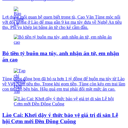
Lợi dụng mối quan hệ quen biết trong tù, Cao Văn Tùng móc nối
với đối tượng ở Lào để mua gần 9 kg ma túy đưa về Nghệ An tiêu
thụ. Phi vụ khép lại bằng án tử cho kẻ cầm đầu.
Bỏ tiền tỷ buôn ma túy, anh nhận án tử, em nhận
án cao
Tùng cùng đồng bọn đã bỏ ra hơn 1 tỷ đồng để buôn ma túy từ Lào
về Việt Nam tiêu thụ. Trong khi gom tiền, Tùng còn kéo em trai làm
con tin cho bên bán. Hậu quả em trai phải đối mặt mức án cao.
Lào Cai: Khơi dậy ý thức bảo vệ giá trị di sản Lễ
hội Cơm mới Đền Đông Cuông