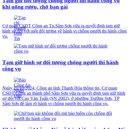
Tạm giữ đối tượng chống người thi hành công vụ
khi uống rượu, chở bạn gái
Cơ quan CSĐT Công an Tp.Sầm Sơn vừa ra quyết định tạm giữ
hình sự đối với một đối tượng về hành vi chống người thi hành công
vụ.
Tạm giữ hình sự đối tượng chống người thi hành
công vụ
Ngày 21/10/2024, Công an tỉnh Thanh Hóa thông tin, Cơ quan
CSĐT Công an thành phố Sầm Sơn vừa ra quyết định tạm giữ hình
sự đối với Cao Văn Tuấn (SN 2002), ở phường Trường Sơn, TP
Sầm Sơn để làm rõ hành vi chống người thi hành công vụ.