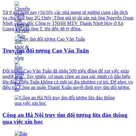
Từ 0 giờ hôm nay (16/10), các nhà mạng sẽ ngừng cung cấp dịch
vụ cho thuê bao 2G Only; Tổng giá trị tài sản mà ông Nguyễn Quan
Nhựt - giám đốc Công ty TNHH MTV Thanh Nhựt Huy ở An
Giang giữ của ông T. lên đến 48 tỷ đồng.
Truy tìm đối tượng Cao Văn Tuấn
Đối tượng Cao Văn Tuấn đã nhận 500 triệu đồng để xin việc giúp
người khác. Tuy nhiên, cơ quan công an qua xác minh có dấu hiệu
lừa đảo. Hiện Tuấn không có mặt tại địa phương cư trú. Để phục vụ
điều tra, Công an quận Thanh Xuân quyết định truy tìm đối tượng.
Công an Hà Nội truy tìm đối tượng lừa đảo thông
qua việc xin học