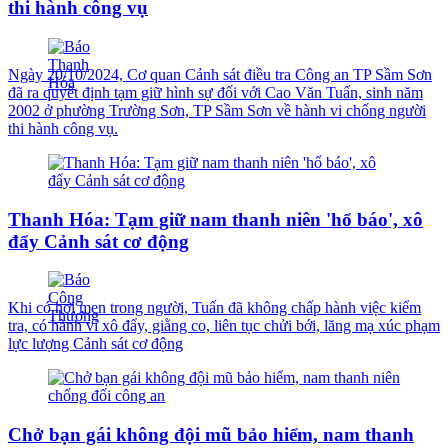
thi hành công vụ
Ngày 20/10/2024, Cơ quan Cảnh sát điều tra Công an TP Sầm Sơn
đã ra quyết định tạm giữ hình sự đối với Cao Văn Tuấn, sinh năm
2002 ở phường Trường Sơn, TP Sầm Sơn về hành vi chống người
thi hành công vụ.
Thanh Hóa: Tạm giữ nam thanh niên 'hổ báo', xô
đẩy Cảnh sát cơ động
Khi có hơi men trong người, Tuấn đã không chấp hành việc kiểm
tra, có hành vi xô đẩy, giằng co, liên tục chửi bới, lăng mạ xúc phạm
lực lượng Cảnh sát cơ động
Chở bạn gái không đội mũ bảo hiểm, nam thanh