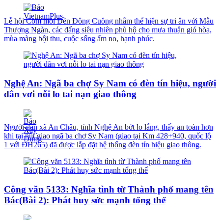
Lễ hội Cơm mới Đền Đông Cuông nhằm thể hiện sự tri ân với Mẫu
Thượng Ngàn, các đấng siêu nhiên phù hộ cho mưa thuận gió hòa,
mùa màng bội thu, cuộc sống ấm no, hạnh phúc.
Nghệ An: Ngã ba chợ Sy Nam có đèn tín hiệu, người
dân vơi nỗi lo tai nạn giao thông
Người dân xã An Châu, tỉnh Nghệ An bớt lo lắng, thấy an toàn hơn
khi tại nút giao ngã ba chợ Sy Nam (giao tại Km 428+940, quốc lộ
1 với ĐH265) đã được lắp đặt hệ thống đèn tín hiệu giao thông.
Công văn 5133: Nghĩa tình từ Thành phố mang tên
Bác(Bài 2): Phát huy sức mạnh tổng thể