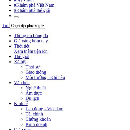
#Khám phá Việt Nam
#Khám phá thế giới
Tin
Thông tin bóng đá
Giá vàng hôm nay
Thời tiết
Xem thêm tiện ích
Thế giới
Xã hội
Thời sự
Giao thông
Môi trường - Khí hậu
Văn hóa
Nghệ thuật
Ẩm thực
Du lịch
Kinh tế
Lao động - Việc làm
Tài chính
Chứng khoán
Kinh doanh
Giáo dục