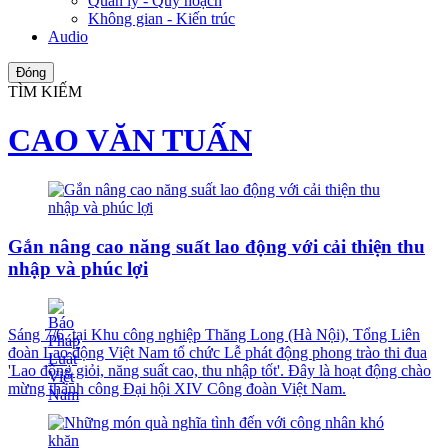
Quản lý - Quy hoạch
Không gian - Kiến trúc
Audio
Đóng
TÌM KIẾM
CAO VĂN TUẤN
Gắn nâng cao năng suất lao động với cải thiện thu
nhập và phúc lợi
Sáng 7/6, tại Khu công nghiệp Thăng Long (Hà Nội), Tổng Liên
đoàn Lao động Việt Nam tổ chức Lễ phát động phong trào thi đua
'Lao động giỏi, năng suất cao, thu nhập tốt'. Đây là hoạt động chào
mừng thành công Đại hội XIV Công đoàn Việt Nam.