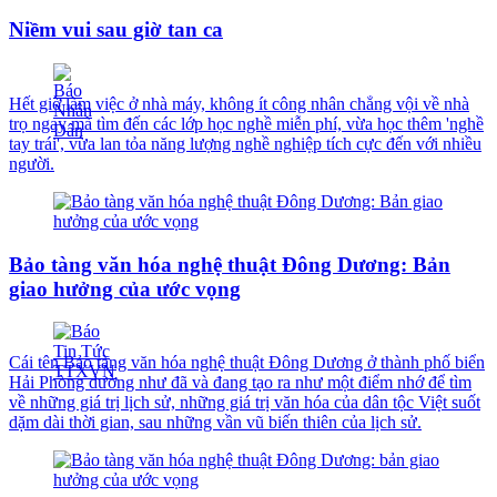
Niềm vui sau giờ tan ca
Hết giờ làm việc ở nhà máy, không ít công nhân chẳng vội về nhà
trọ ngay mà tìm đến các lớp học nghề miễn phí, vừa học thêm 'nghề
tay trái', vừa lan tỏa năng lượng nghề nghiệp tích cực đến với nhiều
người.
Bảo tàng văn hóa nghệ thuật Đông Dương: Bản
giao hưởng của ước vọng
Cái tên Bảo tàng văn hóa nghệ thuật Đông Dương ở thành phố biển
Hải Phòng dường như đã và đang tạo ra như một điểm nhớ để tìm
về những giá trị lịch sử, những giá trị văn hóa của dân tộc Việt suốt
dặm dài thời gian, sau những vần vũ biến thiên của lịch sử.