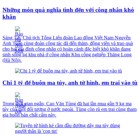
Những món quà nghĩa tình đến với công nhân khó
khăn
Sáng 7-6, Chủ tịch Tổng Liên đoàn Lao động Việt Nam Nguyễn
Anh Tuấn cùng đoàn công tác đã đến thăm, động viên và trao quà
cho hai gia đình công nhân có hoàn cảnh đặc biệt khó khăn đang
sinh sống tại khu nhà ở công nhân Khu công nghiệp Thăng Long
(Hà Nội).
Chi 1 tỷ để buôn ma túy, anh tử hình, em trai vào tù
Trong thời gian ngắn, Cao Văn Tùng đã hai lần mua gần 9 kg ma
túy của một đối tượng ở nước ngoài. Tùng còn rủ em trai cùng tham
gia buôn bán chất cấm này.