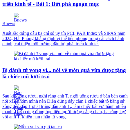
triển kinh tế - Bài 1: Bứt phá ngoạn mục
Bnews
Xuất sắc đứng đầu ba chỉ số uy tín PCI, PAR Index và SIPAS năm
2024, Hải Phòng khẳng định vị thế tiên phong trong cải cách hành
chính, cải thiện môi trường đầu tư, phát triển kinh tế.
Bị đánh tử vong vì... nói về món quà vừa được tặng
là chiếc mũ lưỡi trai
Sau khi uống rượu, nghĩ rằng anh T. ngồi uống rượu ở bàn bên cạnh
nói xấu nhóm mình nên Diễn đứng dậy cầm 1 chiếc bát tô bằng sứ,
xông đến đập 1 phát trúng đầu anh T., làm chiếc bát vỡ thành nhiều
mảnh. Diễn cùng đồng bọn tiếp tục 'thượng cẳng chân, hạ cẳng tay'
với anh T. khiến nạn nhân tử vong.