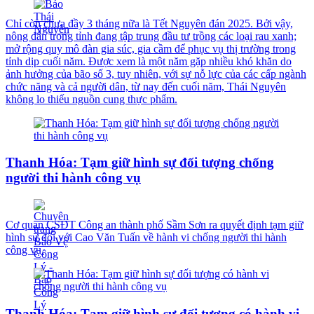
Chỉ còn chưa đầy 3 tháng nữa là Tết Nguyên đán 2025. Bởi vậy,
nông dân trong tỉnh đang tập trung đầu tư trồng các loại rau xanh;
mở rộng quy mô đàn gia súc, gia cầm để phục vụ thị trường trong
tỉnh dịp cuối năm. Được xem là một năm gặp nhiều khó khăn do
ảnh hưởng của bão số 3, tuy nhiên, với sự nỗ lực của các cấp ngành
chức năng và cả người dân, từ nay đến cuối năm, Thái Nguyên
không lo thiếu nguồn cung thực phẩm.
Thanh Hóa: Tạm giữ hình sự đối tượng chống
người thi hành công vụ
Cơ quan CSĐT Công an thành phố Sầm Sơn ra quyết định tạm giữ
hình sự đối với Cao Văn Tuấn về hành vi chống người thi hành
công vụ.
Thanh Hóa: Tạm giữ hình sự đối tượng có hành vi