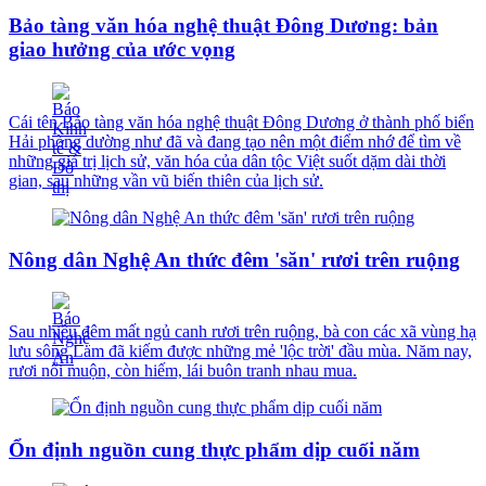
Bảo tàng văn hóa nghệ thuật Đông Dương: bản
giao hưởng của ước vọng
Cái tên Bảo tàng văn hóa nghệ thuật Đông Dương ở thành phố biển
Hải phòng dường như đã và đang tạo nên một điểm nhớ để tìm về
những giá trị lịch sử, văn hóa của dân tộc Việt suốt dặm dài thời
gian, sau những vần vũ biến thiên của lịch sử.
Nông dân Nghệ An thức đêm 'săn' rươi trên ruộng
Sau nhiều đêm mất ngủ canh rươi trên ruộng, bà con các xã vùng hạ
lưu sông Lam đã kiếm được những mẻ 'lộc trời' đầu mùa. Năm nay,
rươi nổi muộn, còn hiếm, lái buôn tranh nhau mua.
Ổn định nguồn cung thực phẩm dịp cuối năm