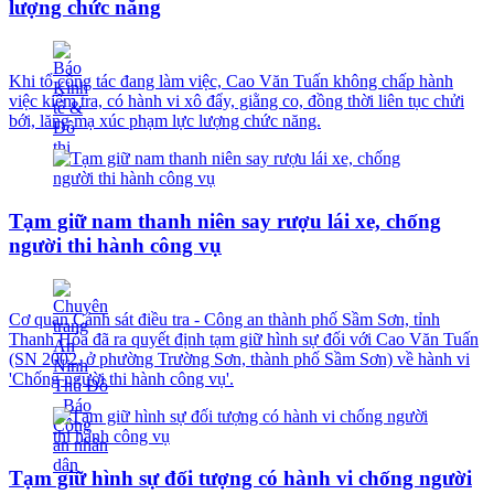
lượng chức năng
Khi tổ công tác đang làm việc, Cao Văn Tuấn không chấp hành
việc kiểm tra, có hành vi xô đẩy, giằng co, đồng thời liên tục chửi
bới, lăng mạ xúc phạm lực lượng chức năng.
Tạm giữ nam thanh niên say rượu lái xe, chống
người thi hành công vụ
Cơ quan Cảnh sát điều tra - Công an thành phố Sầm Sơn, tỉnh
Thanh Hóa đã ra quyết định tạm giữ hình sự đối với Cao Văn Tuấn
(SN 2002, ở phường Trường Sơn, thành phố Sầm Sơn) về hành vi
'Chống người thi hành công vụ'.
Tạm giữ hình sự đối tượng có hành vi chống người