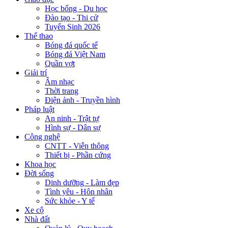
Học bổng - Du học
Đào tạo - Thi cử
Tuyển Sinh 2026
Thể thao
Bóng đá quốc tế
Bóng đá Việt Nam
Quần vợt
Giải trí
Âm nhạc
Thời trang
Điện ảnh - Truyền hình
Pháp luật
An ninh - Trật tự
Hình sự - Dân sự
Công nghệ
CNTT - Viễn thông
Thiết bị - Phần cứng
Khoa học
Đời sống
Dinh dưỡng - Làm đẹp
Tình yêu - Hôn nhân
Sức khỏe - Y tế
Xe cộ
Nhà đất