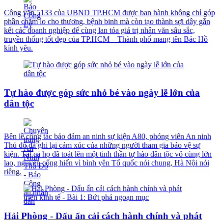
Công văn 5133 của UBND TP.HCM được ban hành không chỉ góp
phần chăm lo cho thương, bệnh binh mà còn tạo thành sợi dây gắn
kết các doanh nghiệp để cùng lan tỏa giá trị nhân văn sâu sắc,
truyền thống tốt đẹp của TP.HCM – Thành phố mang tên Bác Hồ
kính yêu.
Tự hào được góp sức nhỏ bé vào ngày lễ lớn của
dân tộc
Bên lề công tác bảo đảm an ninh sự kiện A80, phóng viên An ninh
Thủ đô đã ghi lại cảm xúc của những người tham gia bảo vệ sự
kiện. Tất cả họ đã toát lên một tinh thần tự hào dân tộc vô cùng lớn
lao, nguyện cống hiến vì bình yên Tổ quốc nói chung, Hà Nội nói
riêng.
Hải Phòng - Dấu ấn cải cách hành chính và phát