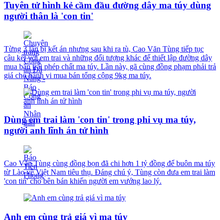
Tuyên tử hình kẻ cầm đầu đường dây ma túy dùng
người thân là 'con tin'
Từng 3 lần bị kết án nhưng sau khi ra tù, Cao Văn Tùng tiếp tục
câu kết với em trai và những đối tượng khác để thiết lập đường dây
mua bán trái phép chất ma túy. Lần này, gã cùng đồng phạm phải trả
giá cho hành vi mua bán tổng cộng 9kg ma túy.
Dùng em trai làm 'con tin' trong phi vụ ma túy,
người anh lĩnh án tử hình
Cao Văn Tùng cùng đồng bọn đã chi hơn 1 tỷ đồng để buôn ma túy
từ Lào về Việt Nam tiêu thụ. Đáng chú ý, Tùng còn đưa em trai làm
'con tin' cho bên bán khiến người em vướng lao lý.
Anh em cùng trả giá vì ma túy