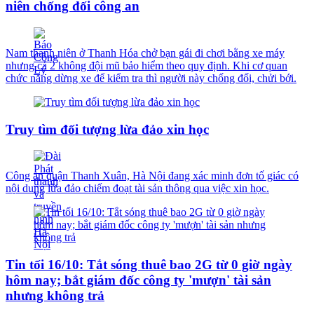
niên chống đối công an
Nam thanh niên ở Thanh Hóa chở bạn gái đi chơi bằng xe máy
nhưng cả 2 không đội mũ bảo hiểm theo quy định. Khi cơ quan
chức năng dừng xe để kiểm tra thì người này chống đối, chửi bới.
Truy tìm đối tượng lừa đảo xin học
Công an quận Thanh Xuân, Hà Nội đang xác minh đơn tố giác có
nội dung lừa đảo chiếm đoạt tài sản thông qua việc xin học.
Tin tối 16/10: Tắt sóng thuê bao 2G từ 0 giờ ngày
hôm nay; bắt giám đốc công ty 'mượn' tài sản
nhưng không trả