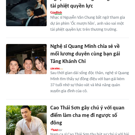
tài phiệt quyền lực
Nhạc sĩ Nguyễn Văn Chung bất ngờ tham gia
dự án phim 'Ốc mượn hồn', anh vào vai một
tài phiệt quyền lực trên thương trường.
Nghệ sĩ Quang Minh chia sẻ về
mối lương duyên cùng bạn gái
Tăng Khánh Chi
Sau thời gian dài sống độc thân, nghệ sĩ Quang
Minh tìm thấy sự đồng điệu với bạn gái kém
37 tuổi nhờ sự tháo vát và khả năng quán
xuyến gia đình của cô.
Cao Thái Sơn gây chú ý với quan
điểm làm cha mẹ đi ngược số
đông
Nam ca sĩ Cao Thái Sơn thu hút sự chú ý với bài