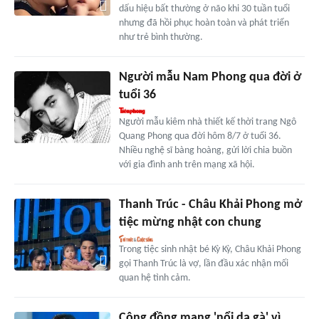
dấu hiệu bất thường ở não khi 30 tuần tuổi
nhưng đã hồi phục hoàn toàn và phát triển
như trẻ bình thường.
Người mẫu Nam Phong qua đời ở
tuổi 36
Người mẫu kiêm nhà thiết kế thời trang Ngô
Quang Phong qua đời hôm 8/7 ở tuổi 36.
Nhiều nghệ sĩ bàng hoàng, gửi lời chia buồn
với gia đình anh trên mạng xã hội.
Thanh Trúc - Châu Khải Phong mở
tiệc mừng nhật con chung
Trong tiệc sinh nhật bé Kỳ Kỳ, Châu Khải Phong
gọi Thanh Trúc là vợ, lần đầu xác nhận mối
quan hệ tình cảm.
Cộng đồng mạng 'nổi da gà' vì