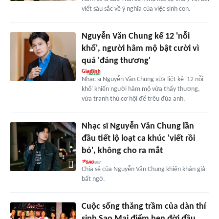
viết sâu sắc về ý nghĩa của việc sinh con.
Nguyễn Văn Chung kể 12 'nỗi
khổ', người hâm mộ bật cười vì
quá 'đáng thương'
Nhạc sĩ Nguyễn Văn Chung vừa liệt kê '12 nỗi
khổ' khiến người hâm mộ vừa thấy thương,
vừa tranh thủ cơ hội để trêu đùa anh.
Nhạc sĩ Nguyễn Văn Chung lần
đầu tiết lộ loạt ca khúc 'viết rồi
bỏ', không cho ra mắt
Chia sẻ của Nguyễn Văn Chung khiến khán giả
bất ngờ.
Cuộc sống thăng trầm của dàn thí
sinh Sao Mai điểm hẹn đời đầu