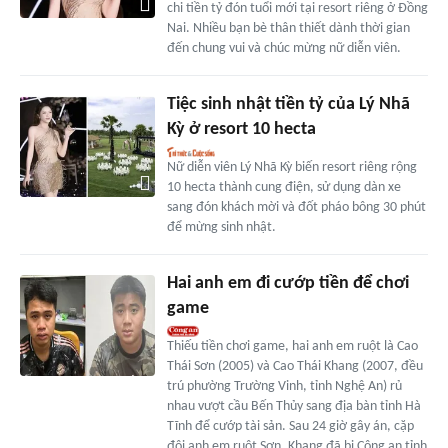
chi tiền tỷ đón tuổi mới tại resort riêng ở Đồng
Nai. Nhiều bạn bè thân thiết dành thời gian
đến chung vui và chúc mừng nữ diễn viên.
Tiệc sinh nhật tiền tỷ của Lý Nhã
Kỳ ở resort 10 hecta
Nữ diễn viên Lý Nhã Kỳ biến resort riêng rộng
10 hecta thành cung điện, sử dụng dàn xe
sang đón khách mời và đốt pháo bông 30 phút
để mừng sinh nhật.
Hai anh em đi cướp tiền để chơi
game
Thiếu tiền chơi game, hai anh em ruột là Cao
Thái Sơn (2005) và Cao Thái Khang (2007, đều
trú phường Trường Vinh, tỉnh Nghệ An) rủ
nhau vượt cầu Bến Thủy sang địa bàn tỉnh Hà
Tĩnh để cướp tài sản. Sau 24 giờ gây án, cặp
đôi anh em ruột Sơn, Khang đã bị Công an tỉnh