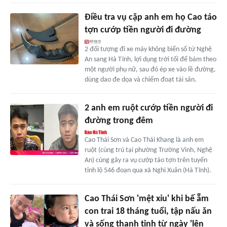
Điều tra vụ cặp anh em họ Cao táo
tợn cướp tiền người đi đường
2 đối tượng đi xe máy không biển số từ Nghệ
An sang Hà Tĩnh, lợi dụng trời tối để bám theo
một người phụ nữ, sau đó ép xe vào lề đường,
dùng dao đe dọa và chiếm đoạt tài sản.
2 anh em ruột cướp tiền người đi
đường trong đêm
Cao Thái Sơn và Cao Thái Khang là anh em
ruột (cùng trú tại phường Trường Vinh, Nghệ
An) cùng gây ra vụ cướp táo tợn trên tuyến
tỉnh lộ 546 đoạn qua xã Nghi Xuân (Hà Tĩnh).
Cao Thái Sơn 'mệt xỉu' khi bế ẵm
con trai 18 tháng tuổi, tập nấu ăn
và sống thanh tịnh từ ngày 'lên