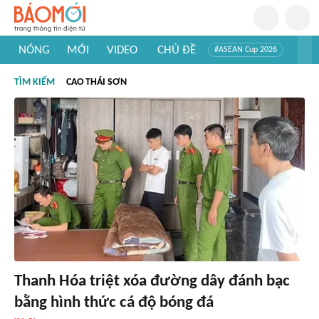
NÓNG
MỚI
VIDEO
CHỦ ĐỀ
#ASEAN Cup 2026
#Trí tuệ nhân tạo
#Mỹ - Iran
#Khám phá Việt Nam
TÌM KIẾM
CAO THÁI SƠN
#Khám phá thế giới
Thanh Hóa triệt xóa đường dây đánh bạc
bằng hình thức cá độ bóng đá