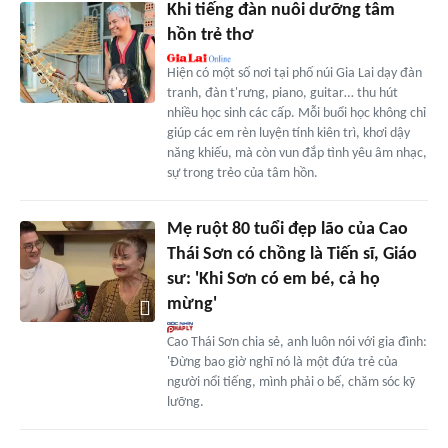
Khi tiếng đàn nuôi dưỡng tâm
hồn trẻ thơ
Hiện có một số nơi tại phố núi Gia Lai dạy đàn
tranh, đàn t'rưng, piano, guitar… thu hút
nhiều học sinh các cấp. Mỗi buổi học không chỉ
giúp các em rèn luyện tính kiên trì, khơi dậy
năng khiếu, mà còn vun đắp tình yêu âm nhạc,
sự trong trẻo của tâm hồn.
Mẹ ruột 80 tuổi đẹp lão của Cao
Thái Sơn có chồng là Tiến sĩ, Giáo
sư: 'Khi Sơn có em bé, cả họ
mừng'
Cao Thái Sơn chia sẻ, anh luôn nói với gia đình:
'Đừng bao giờ nghĩ nó là một đứa trẻ của
người nổi tiếng, mình phải o bế, chăm sóc kỹ
lưỡng.