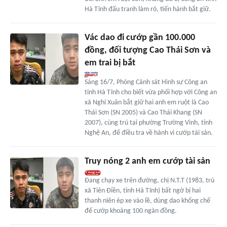
Hà Tĩnh đấu tranh làm rõ, tiến hành bắt giữ.
Vác dao đi cướp gần 100.000
đồng, đối tượng Cao Thái Sơn và
em trai bị bắt
Sáng 16/7, Phòng Cảnh sát Hình sự Công an
tỉnh Hà Tĩnh cho biết vừa phối hợp với Công an
xã Nghi Xuân bắt giữ hai anh em ruột là Cao
Thái Sơn (SN 2005) và Cao Thái Khang (SN
2007), cùng trú tại phường Trường Vinh, tỉnh
Nghệ An, để điều tra về hành vi cướp tài sản.
Truy nóng 2 anh em cướp tài sản
Đang chạy xe trên đường, chị N.T.T (1983, trú
xã Tiên Điền, tỉnh Hà Tĩnh) bất ngờ bị hai
thanh niên ép xe vào lề, dùng dao khống chế
để cướp khoảng 100 ngàn đồng.