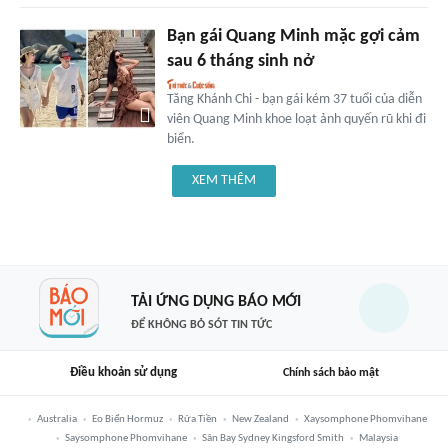
Bạn gái Quang Minh mặc gợi cảm
sau 6 tháng sinh nở
Tăng Khánh Chi - bạn gái kém 37 tuổi của diễn
viên Quang Minh khoe loạt ảnh quyến rũ khi đi
biển.
XEM THÊM
TẢI ỨNG DỤNG BÁO MỚI
ĐỂ KHÔNG BỎ SÓT TIN TỨC
Điều khoản sử dụng
Chính sách bảo mật
Australia
Eo Biển Hormuz
Rửa Tiền
New Zealand
Xaysomphone Phomvihane
Saysomphone Phomvihane
Sân Bay Sydney Kingsford Smith
Malaysia