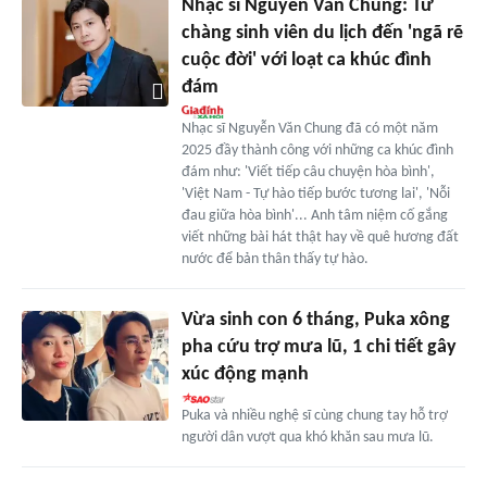
Nhạc sĩ Nguyễn Văn Chung: Từ
chàng sinh viên du lịch đến 'ngã rẽ
cuộc đời' với loạt ca khúc đình
đám
Nhạc sĩ Nguyễn Văn Chung đã có một năm
2025 đầy thành công với những ca khúc đình
đám như: 'Viết tiếp câu chuyện hòa bình',
'Việt Nam - Tự hào tiếp bước tương lai', 'Nỗi
đau giữa hòa bình'... Anh tâm niệm cố gắng
viết những bài hát thật hay về quê hương đất
nước để bản thân thấy tự hào.
Vừa sinh con 6 tháng, Puka xông
pha cứu trợ mưa lũ, 1 chi tiết gây
xúc động mạnh
Puka và nhiều nghệ sĩ cùng chung tay hỗ trợ
người dân vượt qua khó khăn sau mưa lũ.