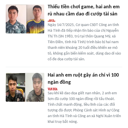
Thiếu tiền chơi game, hai anh em
rủ nhau cầm dao đi cướp tài sản
Ngày 14/7/2025, Cơ quan CSĐT Công an tỉnh
Hà Tĩnh đã tiếp nhận tin báo của chị Nguyễn
Thị Th (SN 1983, trú tại thôn Quang Mỹ, xã
Tiên Điền, tỉnh Hà Tĩnh) trình báo bị hai nam
thanh niên khoảng 20 tuổi điều khiển xe mô
tô, không gắn biển kiểm soát, dùng dao dí vào
cổ đe dọa cướp tài sản.
Hai anh em ruột gây án chỉ vì 100
ngàn đồng
Sau khi kề dao dọa giết nạn nhân, 2 anh em
Sơn đã cướp 100 ngàn đồng rồi tẩu thoát.
Tính chất manh động, liều lĩnh của các đối
tượng đã được Phòng Cảnh sát Hình sự Công
an tỉnh Hà Tĩnh và Công an xã Nghi Xuân triển
khai truy bắt nóng.