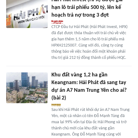
hạn lô trái phiếu 500 tỷ, lên kế
hoạch trả nợ trong 3 đợt
CTCP Đầu tư Hải Phát (Hải Phát Invest, HPX)
đã đạt được thỏa thuận với trái chủ về việc
gia hạn thêm 1,5 năm cho lô trái phiếu mã
HPXH2125007. Cùng với đó, công ty cũng
thông báo về việc hoán đổi một khoản phải
thu trị giá 212 tỷ đồng thành cổ phiếu HQC.
Khu đất vàng 1,2 ha gần
Keangnam: Hải Phát đã sang tay
dự án A7 Nam Trung Yên cho ai?
(bài 2)
Sau khi Hải Phát rút khỏi dự án A7 Nam Trung
Yên, một cá nhân có tên Đỗ Mạnh Tùng đã
mua lại 99% vốn tại Địa ốc Hải Phong và trở
thành chủ mới của khu đất vàng gần
Keangnam. Ông Đỗ Mạnh Tùng cùng với