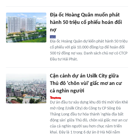
Địa ốc Hoàng Quân muốn phát
hành 50 triệu cổ phiếu hoán đổi
nợ
Địa ốc Hoàng Quân dự kiến phát hành 50 triệu
cổ phiếu với giá 10.000 đồng/cp để hoán đổi
500 tỷ đồng nợ vay. Danh sách chủ nợ có CTCP
Đầu tư Hải Phát.
Cận cảnh dự án Usilk City giữa
Thủ đô 'chôn vùi' giấc mơ an cư
cả nghìn người
Dự án đầu tư xây dựng khu đô thị mới Văn Khê
mở rộng (Usilk City) do Công ty CP Sông Đà
Thăng Long đầu tư hóa thành 'nghĩa địa bất
động sản' giữa Thủ đô, chôn vùi giấc mơ an cư
của cả nghìn người sau hơn chục năm triển
khai. Đây là 1 trong 6 dự án ở Hà Nội nằm