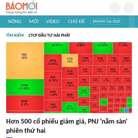
NÓNG
MỚI
VIDEO
CHỦ ĐỀ
#ASEAN Cup 2026
#Trí tuệ nhân tạo
#Mỹ - Iran
#Khám phá Việt Nam
TÌM KIẾM
CTCP ĐẦU TƯ HẢI PHÁT
#Khám phá thế giới
Hơn 500 cổ phiếu giảm giá, PNJ 'nằm sàn'
phiên thứ hai