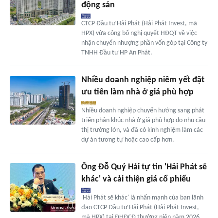
động sản
CTCP Đầu tư Hải Phát (Hải Phát Invest, mã
HPX) vừa công bố nghị quyết HĐQT về việc
nhận chuyển nhượng phần vốn góp tại Công ty
TNHH Đầu tư HP An Phát.
Nhiều doanh nghiệp niêm yết đặt
ưu tiên làm nhà ở giá phù hợp
Nhiều doanh nghiệp chuyển hướng sang phát
triển phân khúc nhà ở giá phù hợp do nhu cầu
thị trường lớn, và đã có kinh nghiệm làm các
dự án tương tự hoặc cao cấp hơn.
Ông Đỗ Quý Hải tự tin 'Hải Phát sẽ
khác' và cải thiện giá cổ phiếu
'Hải Phát sẽ khác' là nhấn mạnh của ban lãnh
đạo CTCP Đầu tư Hải Phát (Hải Phát Invest,
mã HPX) tại ĐHĐCĐ thường niên năm 2026,