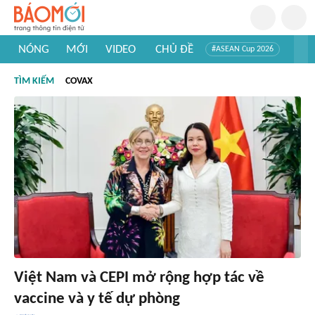
NÓNG
MỚI
VIDEO
CHỦ ĐỀ
#ASEAN Cup 2026
#Trí tuệ nhân tạo
#Mỹ - Iran
#Khám phá Việt Nam
TÌM KIẾM
COVAX
#Khám phá thế giới
Việt Nam và CEPI mở rộng hợp tác về
vaccine và y tế dự phòng