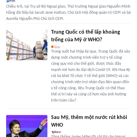
Chiều 4/6, tại Trụ sở Bộ Ngoại giao, Thứ trưởng Ngoại giao Nguyễn Minh
Hằng đã tiếp bà Sarah Jane Halton, Chủ tịch Hội đồng quản trị CEPI và bà
Aurelia Nguyễn Phó Chủ tịch CEPI.
Trung Quốc có thể lấp khoảng
trống của Mỹ ở WHO?
Trong suốt hai thập kỷ qua, Trung Quốc đã xây
dựng một chương trình viện trợ y tế công
cộng quy mô cho thế giới, được thúc đẩy
mạnh mẽ hơn do đại dịch Covid-19. Khi Hoa Kỳ
rút lui khỏi Tổ chức Y tế thế giới (WHO) và các
chương trình viện trợ nhân đạo liên quan đến
y tế công cộng, liệu Trung Quốc có thể thay
thế vị trí này và củng cố hơn nữa ảnh hưởng
trên toàn cầu?
Sau Mỹ, thêm một nước rút khỏi
WHO
Tổng thống Javier Milei đã chỉ thị cho Ngoại