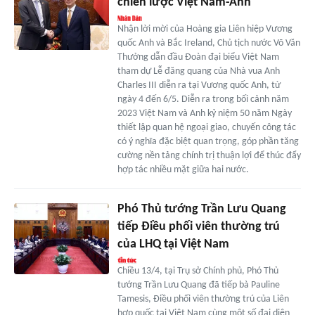
chiến lược Việt Nam-Anh
Nhận lời mời của Hoàng gia Liên hiệp Vương
quốc Anh và Bắc Ireland, Chủ tịch nước Võ Văn
Thưởng dẫn đầu Đoàn đại biểu Việt Nam
tham dự Lễ đăng quang của Nhà vua Anh
Charles III diễn ra tại Vương quốc Anh, từ
ngày 4 đến 6/5. Diễn ra trong bối cảnh năm
2023 Việt Nam và Anh kỷ niệm 50 năm Ngày
thiết lập quan hệ ngoại giao, chuyến công tác
có ý nghĩa đặc biệt quan trọng, góp phần tăng
cường nền tảng chính trị thuận lợi để thúc đẩy
hợp tác nhiều mặt giữa hai nước.
Phó Thủ tướng Trần Lưu Quang
tiếp Điều phối viên thường trú
của LHQ tại Việt Nam
Chiều 13/4, tại Trụ sở Chính phủ, Phó Thủ
tướng Trần Lưu Quang đã tiếp bà Pauline
Tamesis, Điều phối viên thường trú của Liên
hợp quốc tại Việt Nam cùng một số đại diện