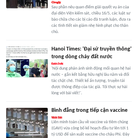
Sau phần nêu quan điểm giải quyết vụ án của
đại diện Viện kiểm sát, chiều 16/5, các luật sư
bào chữa cho các bị cáo đã tranh luận, đưa ra
các tình tiết xin giảm nhẹ hình phạt cho thân
chủ.
Hanoi Times: 'Đại sứ truyền thông'
trong dòng chảy đất nước
'Nội dung phản ánh sinh động mối quan hệ hai
nước – gắn kết bằng hữu nghị lâu năm và đối
tác chặt chẽ. Thiết kế ấn tượng, truyền tải
được thông điệp của tác giả. Tôi thực sự hài
lòng với bài viết!'.
Bình đẳng trong tiếp cận vaccine
Liên minh toàn cầu về vaccine và tiêm chủng
(GAVI) vừa công bố kế hoạch đầu tư lên tới 1
tỷ USD để sản xuất vaccine cho châu Phi. Đây