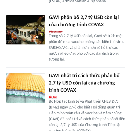
(ESCAP) Armida Salsiah Alisjahbana.
GAVI phân bổ 2,7 tỷ USD còn lại
của chương trình COVAX
Trong số 2,7 tỷ USD còn lại, GAVI sẽ trích một
phần để mua vaccine phòng các biến thể virus
SARS-CoV-2, và phần lớn hơn sẽ hỗ trợ các
nước nghèo ứng phó với các đại dịch trong
tương lai.
GAVI nhất trí cách thức phân bổ
2,7 tỷ USD còn lại của chương
trình COVAX
Bộ Hợp tác kinh tế và Phát triển CHLB Đức
(BMZ) ngày 27/6 cho biết Hội đồng quản trị
Liên minh toàn cầu về vaccine và tiêm chủng
(GAVI) đã nhất trí về cách thức phân bổ số tiền
còn lại 2,7 tỷ USD của Chương trình Tiếp cận
vaccine toàn cầu (COVAX).