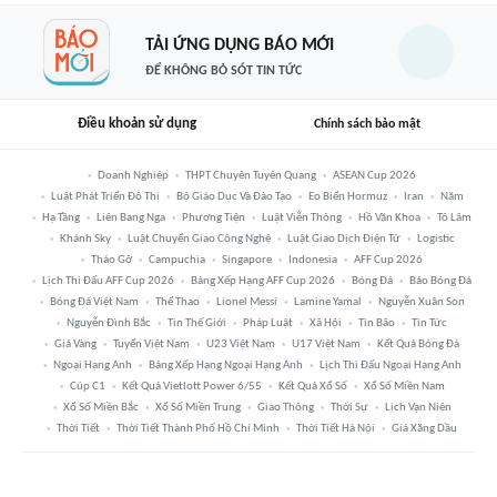
TẢI ỨNG DỤNG BÁO MỚI
ĐỂ KHÔNG BỎ SÓT TIN TỨC
Điều khoản sử dụng
Chính sách bảo mật
Doanh Nghiệp
THPT Chuyên Tuyên Quang
ASEAN Cup 2026
Luật Phát Triển Đô Thị
Bộ Giáo Dục Và Đào Tạo
Eo Biển Hormuz
Iran
Năm
Hạ Tầng
Liên Bang Nga
Phương Tiện
Luật Viễn Thông
Hồ Văn Khoa
Tô Lâm
Khánh Sky
Luật Chuyển Giao Công Nghệ
Luật Giao Dịch Điện Tử
Logistic
Tháo Gỡ
Campuchia
Singapore
Indonesia
AFF Cup 2026
Lịch Thi Đấu AFF Cup 2026
Bảng Xếp Hạng AFF Cup 2026
Bóng Đá
Báo Bóng Đá
Bóng Đá Việt Nam
Thể Thao
Lionel Messi
Lamine Yamal
Nguyễn Xuân Son
Nguyễn Đình Bắc
Tin Thế Giới
Pháp Luật
Xã Hội
Tin Bão
Tin Tức
Giá Vàng
Tuyển Việt Nam
U23 Việt Nam
U17 Việt Nam
Kết Quả Bóng Đá
Ngoại Hạng Anh
Bảng Xếp Hạng Ngoại Hạng Anh
Lịch Thi Đấu Ngoại Hạng Anh
Cúp C1
Kết Quả Vietlott Power 6/55
Kết Quả Xổ Số
Xổ Số Miền Nam
Xổ Số Miền Bắc
Xổ Số Miền Trung
Giao Thông
Thời Sự
Lịch Vạn Niên
Thời Tiết
Thời Tiết Thành Phố Hồ Chí Minh
Thời Tiết Hà Nội
Giá Xăng Dầu