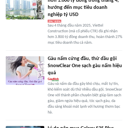
hơn 1.000 tỷ đồng trong tháng 4,
hướng đến mục tiêu doanh
nghiệp tỷ USD
Sau 4 tháng đầu năm 2025, Viettel
Construction (mã cổ phiếu CTR) đã ghi nhận
hơn 3.800 tỷ đồng doanh thu, hoàn thành 27%
mục tiêu doanh thu cả năm.
Gàu nấm cứng đầu, thử dầu gội
SnowClear One sạch gàu nấm hiệu
quả
Gàu và nấm da đầu gây khó chịu, mất tự tin,
khó kiểm soát dù thử nhiều dầu gội. SnowClear
One với thành phần chuyên biệt giúp làm sạch
gàu, giảm ngứa hiệu quả, tóc sạch gàu, da
đầu sảng khoái mát lạnh với hương thơm bạc
hà.