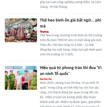
giày tại Cụm công nghiệp Lương Điền, xã Cẩm
Giàng, TP Hải Phòng.
Thịt heo bình ổn giá bất ngờ... phi
mã
Thịt heo trong chương trình bình ổn thị trường
trên địa bàn TPHCM vừa có mặt bằng giá mới.
Theo đó, thịt heo tăng từ 2.000 - 12.000
đồng/kg tùy mặt hàng, thấp hơn giá bình quân
trên thị trường từ 5-30%.
Hiệu quả từ phong trào thi đua 'Vì
an ninh Tổ quốc'
Năm 2025, phong trào thi đua 'Vì an ninh Tổ
quốc' trong Công an tỉnh tiếp tục lan tỏa sâu
rộng, trở thành động lực quan trọng để cán
bộ, chiến sĩ toàn lực lượng phấn đấu hoàn
thành xuất sắc nhiệm vụ được giao, góp phần
giữ vững an ninh chính trị, trật tự an toàn xã