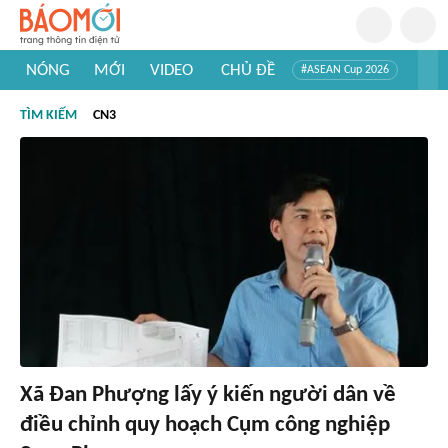
NÓNG
MỚI
VIDEO
CHỦ ĐỀ
#ASEAN Cup 2026
#Trí tuệ nhân tạo
#Mỹ - Iran
#Khám phá Việt Nam
TÌM KIẾM
CN3
#Khám phá thế giới
Xã Đan Phượng lấy ý kiến người dân về
điều chỉnh quy hoạch Cụm công nghiệp