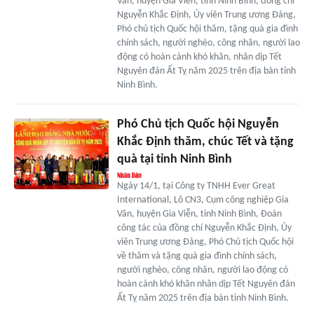
Vân, huyện Gia Viễn, tỉnh Ninh Bình, đồng chí
Nguyễn Khắc Định, Ủy viên Trung ương Đảng,
Phó chủ tịch Quốc hội thăm, tặng quà gia đình
chính sách, người nghèo, công nhân, người lao
động có hoàn cảnh khó khăn, nhân dịp Tết
Nguyên đán Ất Tỵ năm 2025 trên địa bàn tỉnh
Ninh Bình.
Phó Chủ tịch Quốc hội Nguyễn
Khắc Định thăm, chúc Tết và tặng
quà tại tỉnh Ninh Bình
Ngày 14/1, tại Công ty TNHH Ever Great
International, Lô CN3, Cụm công nghiệp Gia
Vân, huyện Gia Viễn, tỉnh Ninh Bình, Đoàn
công tác của đồng chí Nguyễn Khắc Định, Ủy
viên Trung ương Đảng, Phó Chủ tịch Quốc hội
về thăm và tặng quà gia đình chính sách,
người nghèo, công nhân, người lao động có
hoàn cảnh khó khăn nhân dịp Tết Nguyên đán
Ất Tỵ năm 2025 trên địa bàn tỉnh Ninh Bình.