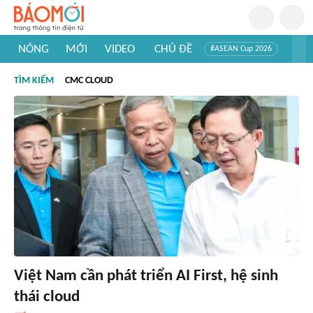
NÓNG
MỚI
VIDEO
CHỦ ĐỀ
#ASEAN Cup 2026
#Trí tuệ nhân tạo
#Mỹ - Iran
#Khám phá Việt Nam
TÌM KIẾM
CMC CLOUD
#Khám phá thế giới
Việt Nam cần phát triển AI First, hệ sinh
thái cloud