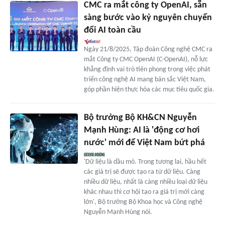
CMC ra mắt công ty OpenAI, sẵn
sàng bước vào kỷ nguyên chuyển
đổi AI toàn cầu
Ngày 21/8/2025, Tập đoàn Công nghệ CMC ra
mắt Công ty CMC OpenAI (C-OpenAI), nỗ lực
khẳng định vai trò tiên phong trong việc phát
triển công nghệ AI mang bản sắc Việt Nam,
góp phần hiện thực hóa các mục tiêu quốc gia.
Bộ trưởng Bộ KH&CN Nguyễn
Mạnh Hùng: AI là 'động cơ hơi
nước' mới để Việt Nam bứt phá
'Dữ liệu là dầu mỏ. Trong tương lai, hầu hết
các giá trị sẽ được tạo ra từ dữ liệu. Càng
nhiều dữ liệu, nhất là càng nhiều loại dữ liệu
khác nhau thì cơ hội tạo ra giá trị mới càng
lớn', Bộ trưởng Bộ Khoa học và Công nghệ
Nguyễn Mạnh Hùng nói.