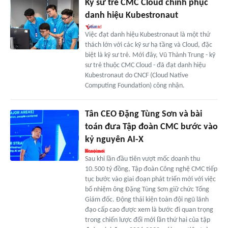
Kỹ sư trẻ CMC Cloud chinh phục
danh hiệu Kubestronaut
Việc đạt danh hiệu Kubestronaut là một thử
thách lớn với các kỹ sư hạ tầng và Cloud, đặc
biệt là kỹ sư trẻ. Mới đây, Vũ Thành Trung - kỹ
sư trẻ thuộc CMC Cloud - đã đạt danh hiệu
Kubestronaut do CNCF (Cloud Native
Computing Foundation) công nhận.
Tân CEO Đặng Tùng Sơn và bài
toán đưa Tập đoàn CMC bước vào
kỷ nguyên AI-X
Sau khi lần đầu tiên vượt mốc doanh thu
10.500 tỷ đồng, Tập đoàn Công nghệ CMC tiếp
tục bước vào giai đoạn phát triển mới với việc
bổ nhiệm ông Đặng Tùng Sơn giữ chức Tổng
Giám đốc. Động thái kiện toàn đội ngũ lãnh
đạo cấp cao được xem là bước đi quan trọng
trong chiến lược đổi mới lần thứ hai của tập