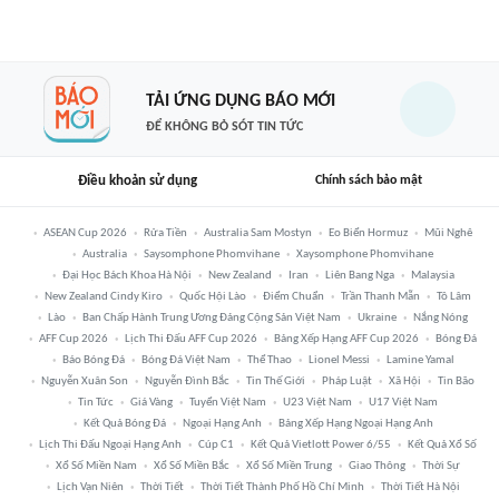
TẢI ỨNG DỤNG BÁO MỚI
ĐỂ KHÔNG BỎ SÓT TIN TỨC
Điều khoản sử dụng
Chính sách bảo mật
ASEAN Cup 2026
Rửa Tiền
Australia Sam Mostyn
Eo Biển Hormuz
Mũi Nghê
Australia
Saysomphone Phomvihane
Xaysomphone Phomvihane
Đại Học Bách Khoa Hà Nội
New Zealand
Iran
Liên Bang Nga
Malaysia
New Zealand Cindy Kiro
Quốc Hội Lào
Điểm Chuẩn
Trần Thanh Mẫn
Tô Lâm
Lào
Ban Chấp Hành Trung Ương Đảng Cộng Sản Việt Nam
Ukraine
Nắng Nóng
AFF Cup 2026
Lịch Thi Đấu AFF Cup 2026
Bảng Xếp Hạng AFF Cup 2026
Bóng Đá
Báo Bóng Đá
Bóng Đá Việt Nam
Thể Thao
Lionel Messi
Lamine Yamal
Nguyễn Xuân Son
Nguyễn Đình Bắc
Tin Thế Giới
Pháp Luật
Xã Hội
Tin Bão
Tin Tức
Giá Vàng
Tuyển Việt Nam
U23 Việt Nam
U17 Việt Nam
Kết Quả Bóng Đá
Ngoại Hạng Anh
Bảng Xếp Hạng Ngoại Hạng Anh
Lịch Thi Đấu Ngoại Hạng Anh
Cúp C1
Kết Quả Vietlott Power 6/55
Kết Quả Xổ Số
Xổ Số Miền Nam
Xổ Số Miền Bắc
Xổ Số Miền Trung
Giao Thông
Thời Sự
Lịch Vạn Niên
Thời Tiết
Thời Tiết Thành Phố Hồ Chí Minh
Thời Tiết Hà Nội