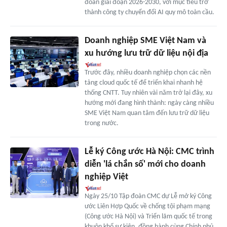
đoàn giai đoạn 2026-2030, với mục tiêu trở
thành công ty chuyển đổi AI quy mô toàn cầu.
Doanh nghiệp SME Việt Nam và
xu hướng lưu trữ dữ liệu nội địa
Trước đây, nhiều doanh nghiệp chọn các nền
tảng cloud quốc tế để triển khai nhanh hệ
thống CNTT. Tuy nhiên vài năm trở lại đây, xu
hướng mới đang hình thành: ngày càng nhiều
SME Việt Nam quan tâm đến lưu trữ dữ liệu
trong nước.
Lễ ký Công ước Hà Nội: CMC trình
diễn 'lá chắn số' mới cho doanh
nghiệp Việt
Ngày 25/10 Tập đoàn CMC dự Lễ mở ký Công
ước Liên Hợp Quốc về chống tội phạm mạng
(Công ước Hà Nội) và Triển lãm quốc tế trong
khuôn khổ sự kiện, đồng hành cùng Chính phủ